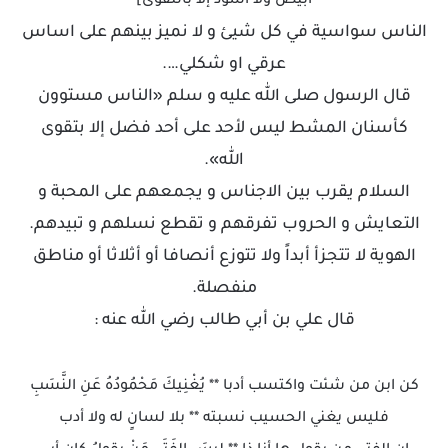
أبيض ولا أسود إلاّ بالتّقوى]
الناس سواسية في كل شيئ و لا نميز بينهم على اساس
عرقي او شكلي….
قال الرسول صلى الله عليه و سلم «الناس مستوون
كأسنان المشط ليس لأحد على أحد فضل إلا بتقوى
الله».
السلام يقرب بين الاجناس و يجمعهم على المحبة و
التعايش و الحروب تفرقهم و تقطع نسلهم و تبيدهم.
الهوية لا تتجزأ أبداً ولا تتوزع أنصافا أو أثلاثا أو مناطق
منفصلة.
قال علي بن أبي طالب رضي الله عنه :
كن ابن من شئت واكتسب أدبا ** يُغْنِيكَ مَحْمُودُهُ عَنِ النَّسَبِ
فليس يغني الحسيب نسبته ** بلا لسانٍ له ولا أدب