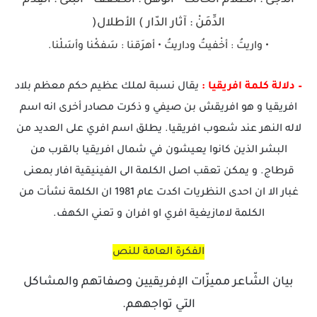
• الدُّجَى : الظّلام الحالك • الوهَن : الضّعف • البلى : القِدم •
الدِّمَنْ : آثار الدّار ) الأطلال(
• واريتُ : أخْفيتُ وداريتُ • أهرَقنا : سَفكْنا وأسَلْنا.
– دلالة كلمة افريقيا :
يقال نسبة لملك عظيم حكم معظم بلاد
افريقيا و هو افريقش بن صيفي و ذكرت مصادر أخرى انه اسم
لاله النهر عند شعوب افريقيا. يطلق اسم افري على العديد من
البشر الذين كانوا يعيشون في شمال افريقيا بالقرب من
قرطاج. و يمكن تعقب اصل الكلمة الى الفينيقية افار بمعنى
غبار الا ان احدى النظريات اكدت عام 1981 ان الكلمة نشأت من
الكلمة لامازيغية افري او افران و تعني الكهف.
الفكرة العامة للنص
بيان الشّاعر مميزّات الإفريقيين وصفاتهم والمشاكل
التي تواجههم.