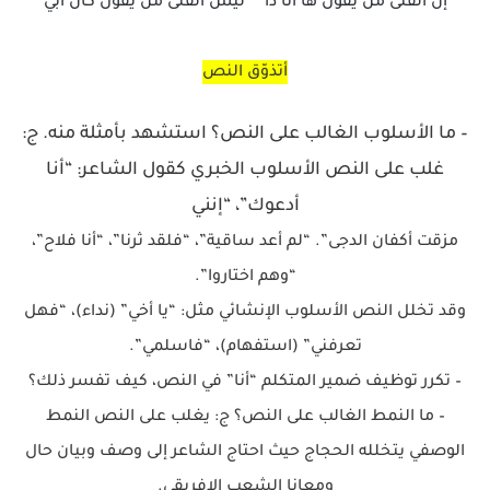
إن الفتى من يقول ها أنا ذا ** ليسَ الفَتَى مَنْ يقولُ كان أبي
أتذوّق النص
– ما الأسلوب الغالب على النص؟ استشهد بأمثلة منه. ج:
غلب على النص الأسلوب الخبري كقول الشاعر: “أنا
أدعوك”، “إنني
مزقت أكفان الدجى”. “لم أعد ساقية”، “فلقد ثرنا”، “أنا فلاح”،
“وهم اختاروا”.
وقد تخلل النص الأسلوب الإنشائي مثل: “يا أخي” (نداء)، “فهل
تعرفني” (استفهام)، “فاسلمي”.
– تكرر توظيف ضمير المتكلم “أنا” في النص، كيف تفسر ذلك؟
– ما النمط الغالب على النص؟ ج: يغلب على النص النمط
الوصفي يتخلله الحجاج حيث احتاج الشاعر إلى وصف وبيان حال
ومعانا الشعب الإفريقي.