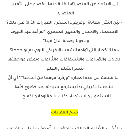
إلى الابتعاد عن العنصريّة، الغاية منها القضاء على التّمييز
العنصري.
– بيّن النصّ معاناة الإفريقي، استخرجْ العبارات الدّالة على ذلك؟
الاستعباد والاحتلال والتّمييز العنصري “لم أعد عبد القيود،
ومحونا وصمة الذلّ فينا” .
– ما الأخطار التي تواجه الشّعب الإفريقي اليوم، بم يواجهها؟
الحروب والصّراعات والانشقاقات والنّزاعات ويمكن مواجهتها
بنشر السّلم والعلم.
– ما فهمت من هذه العبارة “وركّزنا فوقها من أعلامنا”؟ أي أنّ
الشّعب الإفريقي بدأ يسترجع سيادته بعد خضوع كلّها
للاستعمار والاستعباد وذلك بالمقاومة والكفاح….
شرح المفردات