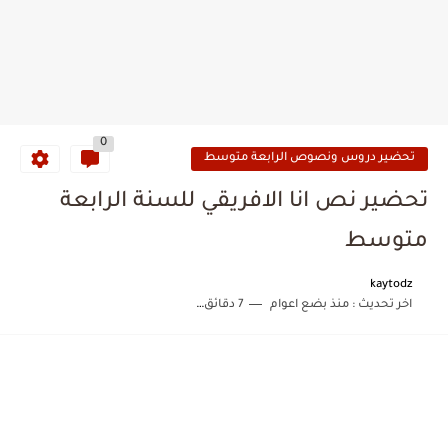
0
تحضير دروس ونصوص الرابعة متوسط
تحضير نص انا الافريقي للسنة الرابعة
متوسط
kaytodz
اخر تحديث :
منذ بضع اعوام
7 دقائق للقراءة