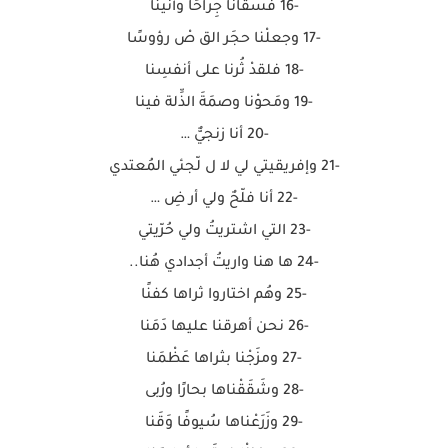
-16 فسقَانا جِراحًا وأَنينا
-17 وجعلْنا حجَر الق صْ رؤوسًا
-18 فلقدْ ثُرنا على أنفسِنا
-19 ومَحوْنا وصمَةَ الذِّلة فينا
-20 أنا زنجيٌّ …
-21 وإفريقيتي لي لا ل لّجئي المُعتدي
-22 أنا فلّحٌ ولي أر ضِ …
-23 التي اشتريتُ ولي حُرّيتي
-24 ها هنا واريتُ أجدادي هُنا..
-25 وهُم اختاروا ثراها كفنًا
-26 نحن أهرقنا عليها دَمَنا
-27 ومزَجْنا بثراها عَظْمَنا
-28 وشَقَقْناها بحارًا ورُبى
-29 وزَرَعْناها سُيوفًا وَقَنا