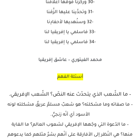
-30 وركزنْا فوقَها أعلامَنا
-31 وتحدَّينا عليها الزَّمَنا
-32 وسنُهديها لأحفادِنا
-33 فاسلمي يا إفريقيا لنا
-34 فاسلمي يا إفريقيا لنا
محمد الفيتوري – عاشق إفريقيا
أسئلة الفهم
– ما الشّعب الذي يتحدّث عنه النصّ؟ الشّعب الإفريقي.
– ما صفاته وما مشكلته؟ هو شعبٌ مسلمٌ عريقٌ مشكلته لونه
الأسود أي أنّه زنجيٌّ.
– ما الدّعوة التي وجّهها الإفريقي لشعوب العالم؟ ما الغاية
منها؟ هي النّظر إلى الأفارقة على أنّهم بشرٌ مثلهم كما يدعوهم