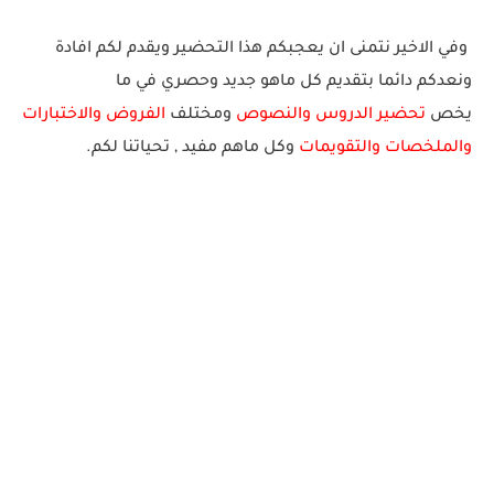
وفي الاخير نتمنى ان يعجبكم هذا التحضير ويقدم لكم افادة
ونعدكم دائما بتقديم كل ماهو جديد وحصري في ما
يخص
تحضير الدروس والنصوص
ومختلف
الفروض والاختبارات
والملخصات والتقويمات
وكل ماهم
مف
يد
, ت
حيات
نا
لك
م.