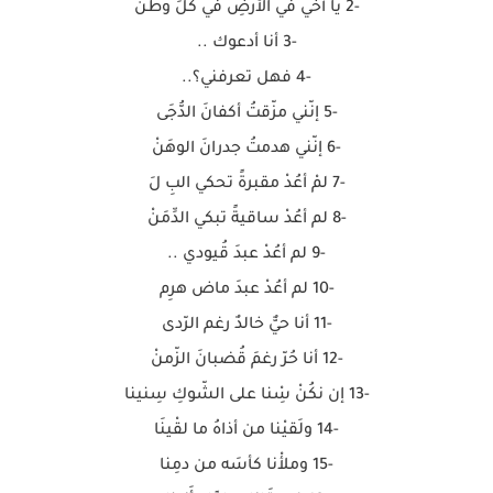
-2 يا أخي في الأرضِ في كلِّ وطنْ
-3 أنا أدعوك ..
-4 فهل تعرفني؟..
-5 إنّني مزّقتُ أكفانَ الدُّجَى
-6 إنّني هدمتُ جدرانَ الوهَنْ
-7 لمْ أعُدْ مقبرةً تحكي البِ لَ
-8 لم أعُدْ ساقيةً تبكي الدِّمَنْ
-9 لم أعُدْ عبدَ قُيودي ..
-10 لم أعُدْ عبدَ ماض هرِم
-11 أنا حيٌّ خالدٌ رغم الرّدى
-12 أنا حُرّ رغمَ قُضبانَ الزّمنْ
-13 إن نكُنْ سِْنا على الشّوكِ سِنينا
-14 ولَقيْنا من أذاهُ ما لقْينَا
-15 وملأْنا كأسَه من دمِنا