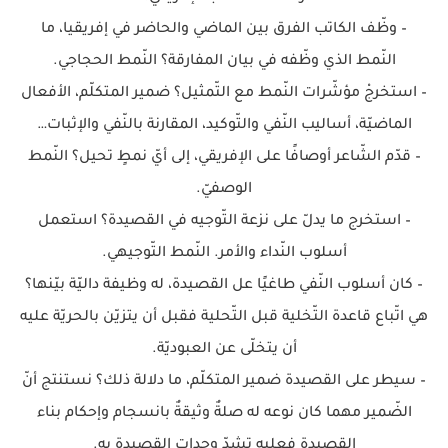
– وظّف الكاتب الفرق بين الماضي والحاضر في إفريقيا، ما
النّمط الذي وظّفه في بيان المفارقة؟ النّمط الحجاجي.
– استخرجْ مؤشّرات النّمط مع التّمثيل؟ ضمير المتكلّم، الأفعال
الماضيّة، أساليب النّفي والتّوكيد، المقارنة بالنّفي والإثبات…
– قدّم الشّاعر أوصافًا على الإفريقي، إلى أيّ نمطٍ تحيل؟ النّمط
الوصفيّ.
– استخرج ما يدلّ على نزعة التّوجيه في القصيدة؟ استعمل
أسلوب النّداء والأمر. النّمط التّوجيهي.
– كان أسلوب النّفي طاغيًا عل القصيدة، له وظيفة داليّة بيّنها؟
هي اتّباع قاعدة التّخلية قبل التّحلية فقبل أن يتزيّن بالحريّة عليه
أن يتخلّى عن العبوديّة.
– سيطر على القصيدة ضمير المتكلّم، ما دلالة ذلك؟ نستنتج أنّ
الضّمير مهما كان نوعه له صلةٌ وثيقةٌ بانسجام وإحكام بناء
القصيدة فعليه تشدّ وحدات القصيدة به.