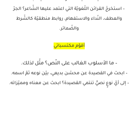
– استخرجْ القرائن اللّغويّة التي اعتمد عليها الشّاعر؟ الجرّ
والعطف، النّداء والاستفهام، روابط منطقيّة كالشّرط
والضّمائر.
أقوّم مكتسباتي
– ما الأسلوب الغالب على النّص؟ مثّل لذلك.
– ابحث في القصيدة عن محسّن بديعي، بيّن نوعه ثمّ اسمه.
– إلى أيّ نوعٍ نصيٍّ تنتمي القصيدة؟ ابحث عن معناه ومميّزاته.