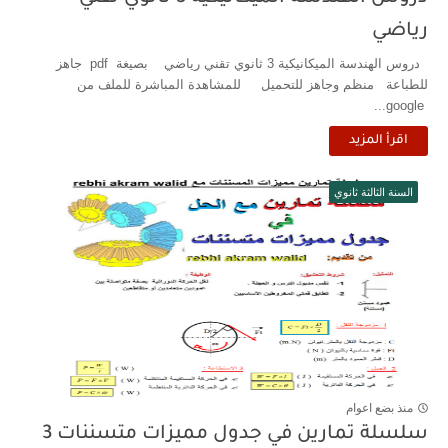
رياضي
دروس الهندسة الميكانيكية 3 ثانوي تقني رياضي بصيغة pdf جاهز
للطباعة منظم وجاهز للتحميل للمشاهدة المباشرة للملف من
google...
اقرأ المزيد
السنة الثالثة ثانوي
منذ بضع اعوام
سلسلة تمارين في جدول مميزات متسننات 3