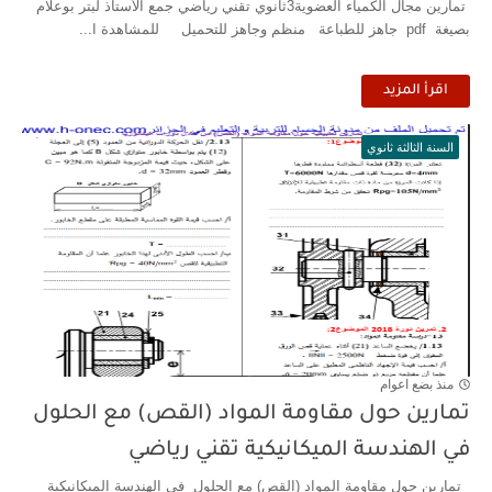
تمارين مجال الكمياء العضوية3ثانوي تقني رياضي جمع الأستاذ لبتر بوعلام
بصيغة pdf جاهز للطباعة منظم وجاهز للتحميل للمشاهدة ا...
اقرأ المزيد
السنة الثالثة ثانوي
منذ بضع اعوام
تمارين حول مقاومة المواد (القص) مع الحلول
في الهندسة الميكانيكية تقني رياضي
تمارين حول مقاومة المواد (القص) مع الحلول في الهندسة الميكانيكية