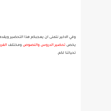
وفي الاخير نتمنى ان يعجبكم هذا التحضير ويقدم
يخص
تحضير الدروس والنصوص
ومختلف
الفر
ت
حيات
نا
لك
م.