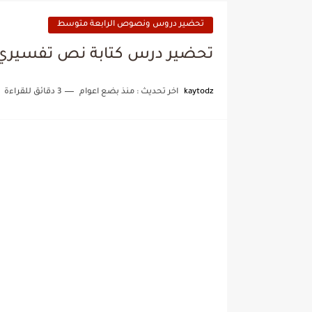
تحضير دروس ونصوص الرابعة متوسط
تحضير درس كتابة نص تفسيري
kaytodz
اخر تحديث :
منذ بضع اعوام
3 دقائق للقراءة