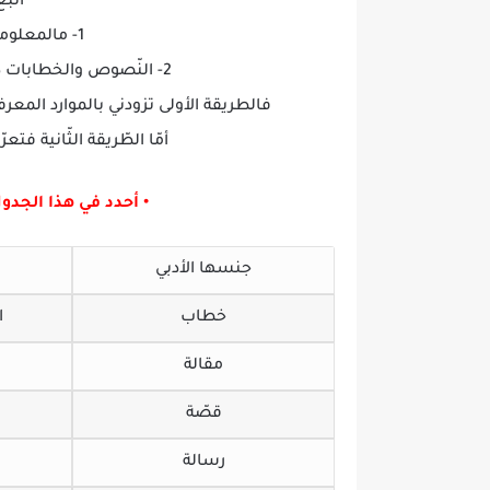
أتبع
1- مالمعلومات ذات العلاقة بموضوعي؛
2- النّصوص والخطابات ذات العلاقة بالنّمط الذي سأكتب وفقه.
فالطريقة الأولى تزودني بالموارد الم
أمّا الطّريقة الثّانية ف
• أحدد في هذا الجد
جنسها الأدبي
خطاب
ا
مقالة
قصّة
رسالة