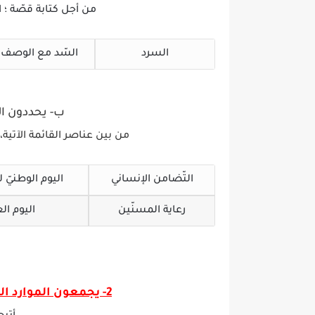
من أجل كتابة قصّة ؛ انت
السرد
السّد مع الوصف
ب‌- يحددون ا
من بين عناصر القائمة الآتي
التّضامن الإنساني
اليوم الوطنيّ 
رعاية المسنّين
اليوم العا
2-
يجمعون الموارد ال