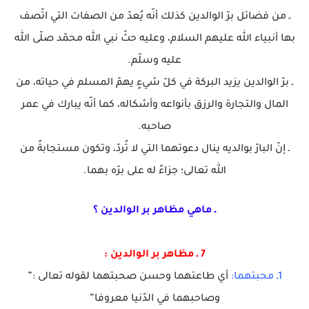
ـ من فضائل برّ الوالدين كذلك أنّه يُعدّ من الصفات التي اتّصف
بها أنبياء الله عليهم السلام، وعليه حثّ نبي الله محمّد صلّى الله
عليه وسلّم.
ـ برّ الوالدين يزيد البركة في كلّ شيءٍ يهمّ المسلم في حياته، من
المال والتجارة والرزق بأنواعه وأشكاله، كما أنّه يبارك في عمر
صاحبه.
ـ إنّ البارّ بوالديه ينال دعوتهما التي لا تُردّ، وتكون مستجابةً من
الله تعالى؛ جزاءً له على برّه بهما.
ـ ماهي مظاهر بر الوالدين ؟
7 ـ مظاهر بر الوالدين :
1ـ محبتهما:
أي طاعتهما وحسن صحبتهما لقوله تعالى :”
وصاحبهما في الدّنيا معروفا”