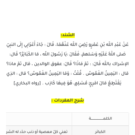
السّند:
عَنْ عَبْدِ اللّه بْنِ عَمْرٍو رَضِيَ اللّه عَنْهُمَا، قَالَ : جَاءَ أَعْرَابِي إِلَى النبِيّ
صَلى اللهُ عَلَيْهِ وَسَلهمَ، فَقَالَ :يَا رَسُولَ اللّه ، مَا الكَبَائِرُ؟ قَال:
الإشراك باللّه قَالَ: : ثمّ مَاذَا؟ قَالَ: عقوق الوالدين ، قال ثمّ ماذا؟
قال : اليَمِينُ الغَمُوسُ . قُلْتُ : وَمَا اليَمِينُ الغَمُوسُ؟ قال : الذِي
يَقْتَطِعُ مَالَ امْرِئٍ مُسْلِمٍ، هُوَ فِيهَا كَاذِب . [رواه البخاري]
شرح المفردات :
الكلمــــــــــــــــــــة
شرحه
الكبائر
تعني كلّ معصية أو ذنب حدّد له الشرع عق