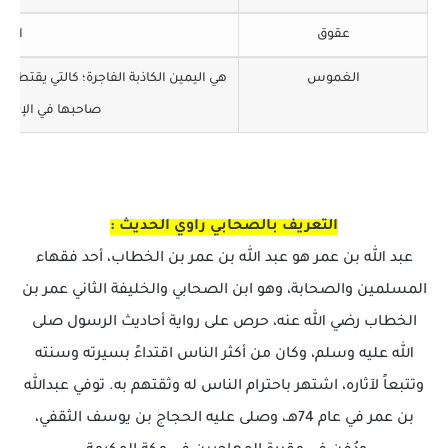
عقوق
العص
الغموس
هي اليمين الكاذبة الفاجرة؛ كالتي يقتطع
صاحبها في الإثم، ث
التعريف بالصحابي راوي الحديث :
عبد الله بن عمر هو عبد الله بن عمر بن الخطاب، أحد فقهاء
المسلمين والصحابة، وهو ابن الصحابي والخليفة الثاني عمر بن
الخطاب رضي الله عنه، حرص على رواية أحاديث الرسول صلى
الله عليه وسلم، وكان من أكثر الناس اقتداءً بسيرته وسنته
وتتبعاً لآثاره، اشتهر باحترام الناس له وثقتهم به. توفي عبدالله
بن عمر في عام 74هـ، وصلى عليه الحجاج بن يوسف الثقفي،