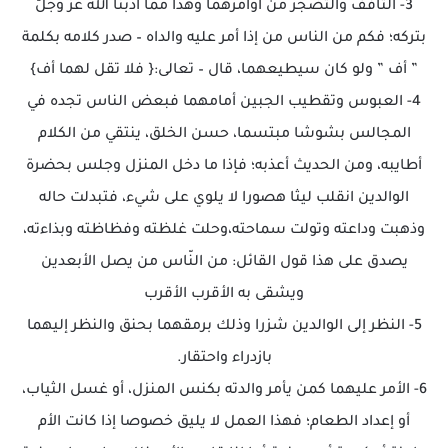
3- التأفف والتضجر من أوامرهما وهذا مما أدبنا الله عزّ وجلّ
بتركه؛ فكم من الناس من إذا أمر عليه والداه – صدر كلامه بكلمة
” أف ” ولو كان سيطيعهما، قال – تعالى:{ فلا تقل لهما أف}
4- العبوس وتقطيب الجبين أمامهما فبعض الناس تجده في
المجالس بشوشا مبتسما، حسن الخلق، ينتقي من الكلام
أطايبه، ومن الحديث أعذبه؛ فإذا ما دخل المنزل وجلس بحضرة
الوالدين انقلب ليثا هصورا لا يلوي على شيء، فتبدلت حاله
وذهبت وداعته وتولت سماحته،وحلت غلظته وفظاظته وبذاءته،
يصدق على هذا قول القائل: من النّاس من يصل الأبعدين
ويشقى به الأقرب الأقرب
5- النظر إلى الوالدين شزرا وذلك برمقهما بحنق والنظر إليهما
بازدراء واحتقار.
6- الأمر عليهما كمن يأمر والدته بكنس المنزل، أو غسل الثياب،
أو إعداد الطعام؛ فهذا العمل لا يليق خصوصا إذا كانت الأم