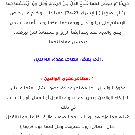
كَرِيمًا *وَاخْفِضْ لَهُمَا جَنَاحَ الذُّلِّ مِنَ الرَّحْمَةِ وَقُل رَّبِّ ارْحَمْهُمَا كَمَا
رَبَّيَانِي صَغِيرًا) [الإسراء: 23-24]، وهذا دليل واضح على حرص
الإسلام على بر الوالدين ورحمتهما، فكما وعد الله بعذاب من
يعق والديه، فقد وعد أيضاً الرزق والسعادة لمن يبرهما،
ويحسن معاملتهما.
ـ اذكر بعض مظاهر عقوق الوالدين.
4 ـ مظاهر عقوق الوالدين :
عقوق الوالدين يأخذ مظاهر عديدة، وصورا شتى، منها ما يلي:
1- إبكاء الوالدين وتحزينهما سواء بالقول أو الفعل، أو بالتسبب
في ذلك.
2- نهرهما وزجرهما وذلك برفع الصوت؛ والإغلاظ عليهما بالقول
.قال – تعالى: {ولا تنهرهما وقل لهما قولا كريما }