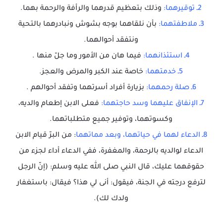
2ـ توقيرهما:
وذلك بتعظيم قدرهما والرأفة والرحمة بهما.
3ـ ملاطفتهما:
بأن نلقاهما بوجه بشوش ونبادرهما بالتحية
ونتفقد أحوالهما.
4ـ استئذانهما:
فيما هان من الأمور وما جلّ منها .
5ـ خدمتهما:
خاصة عند الكبر والمرض والعجز.
6ـ صلة رحمهما:
بزيارة أفراد أسرتهما وتفقد أحوالهم .
7ـ الإنفاق عليهما وسد حاجتهما:
فعلى الابن إطعام والديه،
وكسوتهما، وتوفير جميع متطلباتهما.
8ـ الدعاء لهما في حياتهما، وبعد مماتهما
: من البرّ قيام الابن
الدعاء لوالديه بالرحمة، والمغفرة، ففي الدعاء أداء لجزء من
حقوقهما عليك، قال النبي صلى الله عليه وسلم: (إنّ الرجل
لترفع درجته في الجنة، فيقول: أنى لي هذا؟ فيقال: باستغفار
ولدك لك).