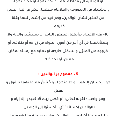
أو المبادرة إلى مقاطعتهما أو تكذيبهما، أو مجادلتهما،
والاشتداد في الخصومة والملاحاة معهما. فكم في هذا العمل
من تحقير لشأن الوالدين، وكم فيه من إشعار لهما بقلة
قدرهما.
10- قلة الاعتداد برأيهما :فبعض الناس لا يستشير والديه ولا
يستأذنهما في أي أمر من أموره، سواء في زواجه أو طلاقه، أو
خروجه من المنزل والسكنى خارجه، أو ذهابه مع زملائه لمكان
معين، أو نحو ذلك.
5 – مفهوم بر الوالدين :
هو الإحسان إليهما ، و طاعتهما ، و حُسْنُ معاملتهما بالقول و
الفعل .
وهو واجب ؛ لقوله تعالى: “و قضى ربك ألا تعبدوا إلا إياه و
بالوالدين إحسانا ” أي : أحسنوا إلى الوالدين .