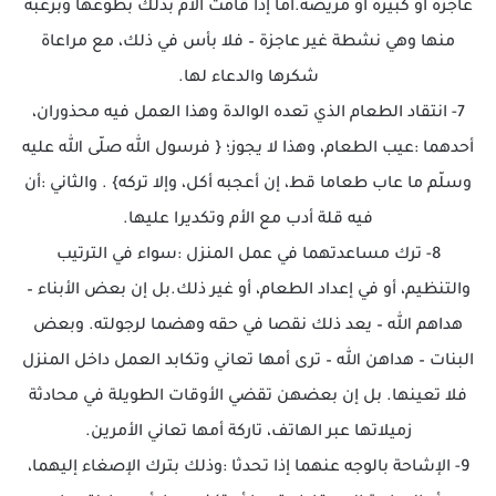
عاجزة أو كبيرة أو مريضة.أما إذا قامت الأم بذلك بطوعها وبرغبة
منها وهي نشطة غير عاجزة – فلا بأس في ذلك، مع مراعاة
شكرها والدعاء لها.
7- انتقاد الطعام الذي تعده الوالدة وهذا العمل فيه محذوران،
أحدهما :عيب الطعام، وهذا لا يجوز؛ { فرسول الله صلّى الله عليه
وسلّم ما عاب طعاما قط، إن أعجبه أكل، وإلا تركه} . والثاني :أن
فيه قلة أدب مع الأم وتكديرا عليها.
8- ترك مساعدتهما في عمل المنزل :سواء في الترتيب
والتنظيم، أو في إعداد الطعام، أو غير ذلك.بل إن بعض الأبناء –
هداهم الله – يعد ذلك نقصا في حقه وهضما لرجولته. وبعض
البنات – هداهن الله – ترى أمها تعاني وتكابد العمل داخل المنزل
فلا تعينها. بل إن بعضهن تقضي الأوقات الطويلة في محادثة
زميلاتها عبر الهاتف، تاركة أمها تعاني الأمرين.
9- الإشاحة بالوجه عنهما إذا تحدثا :وذلك بترك الإصغاء إليهما،