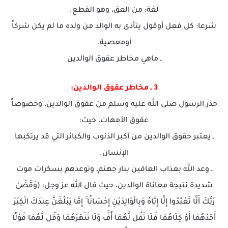
لغة: من العق، وهو القطع.
شرعا: كل فعل أوقول يتأذى به الوالد من ولده ما لم يكن شركاً
أومعصية.
ـ ماهي مخاطر عقوق الوالدين
3 ـ مخاطر عقوق الوالدين:
حذر الرسول صلى الله عليه وسلم من عقوق الوالدين، وخصوصاً
عقوق الأمهات، حيث:
ـ يعتبر حقوق الوالدين من أكبر الذنوب والكبائر التي قد يرتكبها
الإنسان.
ـ وعد الله بعذاب العاقين بنار جهنم، وتوعدهم بسكرات موت
شديدة نتيجة معاناة الوالدين، حيث قال الله عز وجل: (وَقَضَىٰ
رَبُّكَ أَلَّا تَعْبُدُوا إِلَّا إِيَّاهُ وَبِالْوَالِدَيْنِ إِحْسَانًا ۚ إِمَّا يَبْلُغَنَّ عِندَكَ الْكِبَرَ
أَحَدُهُمَا أَوْ كِلَاهُمَا فَلَا تَقُل لَّهُمَا أُفٍّ وَلَا تَنْهَرْهُمَا وَقُل لَّهُمَا قَوْلًا