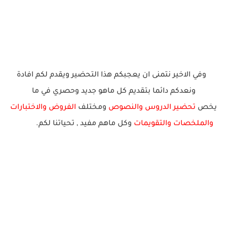
وفي الاخير نتمنى ان يعجبكم هذا التحضير ويقدم لكم افادة
ونعدكم دائما بتقديم كل ماهو جديد وحصري في ما
يخص
تحضير الدروس والنصوص
ومختلف
الفروض والاختبارات
والملخصا
ت والتقويمات
وكل ماهم
مف
يد
,
ت
ح
يا
ت
نا
ل
ك
م.