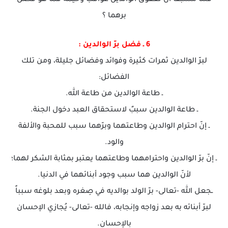
قلنا مسبقا أن لعقوق الوالدين عواقب وخيمة فما هو فضل
برهما ؟
6 ـ فضل برّ الوالدين :
لبرّ الوالدين ثمرات كثيرة وفوائد وفضائل جليلة، ومن تلك
الفضائل:
ـ طاعة الوالدين من طاعة الله.
ـ طاعة الوالدين سببٌ لاستحقاق العبد دخول الجنة.
ـ إنّ احترام الوالدين وطاعتهما وبرّهما سبب للمحبة والألفة
والود.
ـ إنّ برّ الوالدين واحترامهما وطاعتهما يعتبر بمثابة الشكر لهما؛
لأنّ الوالدين هما سبب وجود أبنائهما في الدنيا.
ـجعل الله -تعالى- برّ الولد بوالديه في صِغره وبعد بلوغه سبباً
لبرّ أبنائه به بعد زواجه وإنجابه، فالله -تعالى- يُجازي الإحسان
بالإحسان.