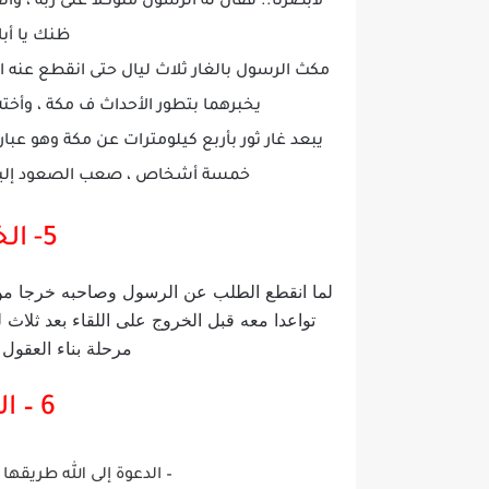
لأبصرنا.. فقال له الرسول متوكلا على ربه ، واثق
ظنك يا أبا 
مكث الرسول بالغار ثلاث ليال حتى انقطع عنه ال
يخبرهما بتطور الأحداث ف مكة ، وأخته
يبعد غار ثور بأربع كيلومترات عن مكة وهو عبار
خمسة أشخاص ، صعب الصعود إليه ، بحي
5- الخروج من الغار
لما انقطع الطلب عن الرسول وصاحبه خرجا من ا
تواعدا معه قبل الخروج على اللقاء بعد ثلاث ل
مرحلة بناء العقول 
6 – الدروس والعبر
– الدعوة إلى الله طريق