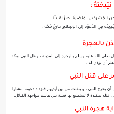
نتِيجَتهُ :
مِن المُشركِينَ ، وَنصَرهُ نصرًا مُبينًا .
جَدِيدَة فِي الدّعوَة إلى الإسِلامِ خارجَ مَكّة .
ذن بالهجرة
ل صلى الله عليه وسلم بالهجرة إلى المدينة ، وظل النبي بمكة
تظر أن يؤذن له .
 يخرج النبي ، و ينفلت من بين أيديهم فتزداد دعوته انتشارا
ى قتله بمكيدة لا تستطيع بها قبيلة بني هاشم مواجهة القبائل.