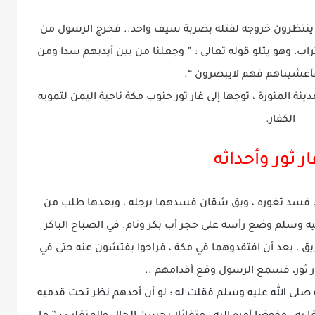
 ينتظرون خروجه لقتله بضربة سيف واحد.. فخرج الرسول من
ب، وهو يتلو قوله تعالى : ” وجعلنا من بين أيديهم سدا ومن
غشيناهم فهم لايبصرون “.
دينة المنورة ، توجها إلى غار ثور جنوب مكة ناحية اليمن لتمويه
الكفار.
كر، فسد ثغوره ، وبق شقان فسدهما برجله ، وبعدها طلب من
يه وسلم وضع رأسه على حجر أب بكر ونام. في الصباح الباكر
 ، بعد أن افتقدوهما في مكة ، فراحوا يفتشون عنه حتى في
ار ثور، فسمع الرسول وقع أقدامهم ..
صلى الله عليه وسلم فقلت له : لو أن أحدهم نظر تحت قدميه