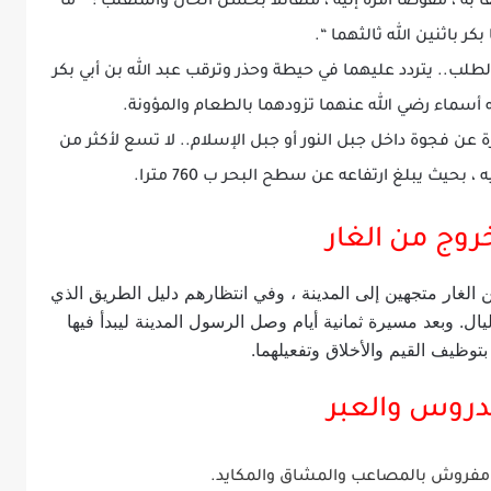
ا به ، مفوضا أمره إليه ، متفائلا بحسن الحال والمنقلب : ” ما
بكر باثنين الله ثالثهما “.
طلب.. يتردد عليهما في حيطة وحذر وترقب عبد الله بن أبي بكر
 أسماء رضي الله عنهما تزودهما بالطعام والمؤونة.
ة عن فجوة داخل جبل النور أو جبل الإسلام.. لا تسع لأكثر من
ث يبلغ ارتفاعه عن سطح البحر ب 760 مترا.
لغار متجهين إلى المدينة ، وفي انتظارهم دليل الطريق الذي
يال. وبعد مسيرة ثمانية أيام وصل الرسول المدينة ليبدأ فيها
بتوظيف القيم والأخلاق وتفعيلهما.
ها مفروش بالمصاعب والمشاق والمكايد.