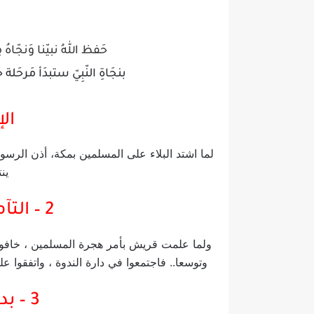
حَفظ اللهُ نبيّنا وَنجّاهُ 
بنجَاةِ النّبِيّ ستبدَأ مَرحَلة 
الإ
لما اشتد البلاء على المسلمين بمكة، أذن الرسو
ين
2 – التآمر على قتل النبي
ولما علمت قريش بأمر هجرة المسلمين ، خافوا أن
وتوسعا.. فاجتمعوا في دارة الندوة ، واتفقوا عل
3 – بداية هجرة النبي