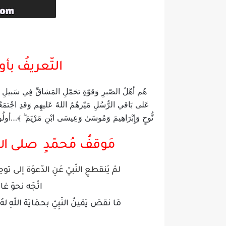
التّعريفُ بأول
هُم أهْلُ الصّبرِ وَقوّةِ تحَمّلِ المَشاقِّ فِي سَبيلِ الدّ
عَلى بَاقي الرُّسُلِ مَيّزهُمُ اللهُ عَليهِم وَقدِ اجْتمَعُوا ف
نُّوحٍ وَإِبْرَاهِيمَ وَمُوسَىٰ وَعِيسَى ابْنِ مَرْيَمَ ۖ ﴾…
مَوقفُ مُحمّدٍ صلى الله
لمْ يَنقطعِ النّبيّ عَنِ الدّعوَة إلى توحِ
اتّجَه نحوَ غا
مَا نقصَ يَقينُ النّبِيّ بحمَايَة اللّهِ له