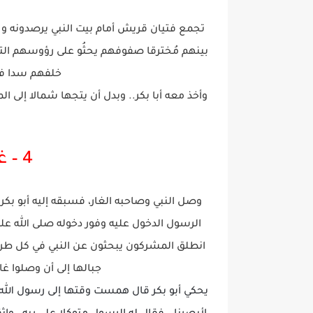
تجمع فتيان قريش أمام بيت النبي يرصدونه و
بينهم مُخترقا صفوفهم يحثُو على رؤوسهم الترا
خلفهم سدا فأ
وأخذ معه أبا بكر.. وبدل أن يتجها شمالا إلى الم
4 – غار ثور وأحداثه
وصل النبي وصاحبه الغار، فسبقه إليه أبو ب
الرسول الدخول عليه وفور دخوله صلى الله عل
انطلق المشركون يبحثون عن النبي في كل طريق
جبالها إلى أن وصلوا غ
يحكي أبو بكر قال همست وقتها إلى رسول الله 