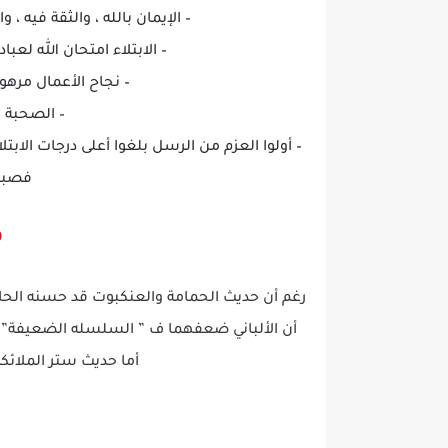
– الإيمان بالله ، والثقة فيه ،
– الابتلاء امتحان الله لعب
– نجاح الأعمال مرهون
– الصحبة 
– أولوا العزم من الرسل بلغوا أعلى درجات الابتلا
فصبرو
م
رغم أن حديث الحمامة والعنكبوت قد حسنه الحافظ ب
أن الألباني ضعفهما ف ” السلسله الضعيفة” وقال في الجزء 3 رقم 339 لا صٌح 
أما حديث ستر الملائكة