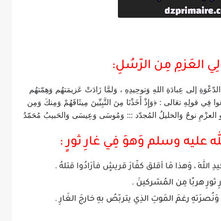
ِي العَزمِ مِن الرّسُلِ:
عْوَةِ إلى عِبادَةِ اللهِ وَتوحِيدِهِ ، وَلمَّا زَادَتْ عَزيمَتهُم وَهِمّتهُم
ِي قولِهِ تعَالى : ﴿وَإِذْ أَخَذْنَا مِنَ النَّبِيِّينَ مِيثَاقَهُمْ وَمِنكَ وَمِن
أولُو العزْمِ نوحٌ وَالخليلُ المُجدّد ::: وَمُوسَى وَعِيسَى وَالحَبيبُ مُحَمّدُ
 عليه وسلم وَهوَ فِي غارِ ثورٍ :
يدِ اللهِ ، وَهذا مَا أقلق كفّارَ قريشٍ فأرَادُوا قتلهُ .
رِ ثورِ هربًا مِن المُشركينَ .
ُ وَنُصرَتهِ رغمَ المَوتِ الذِي يتربّصُ بهِ خارجَ الغَارِ .