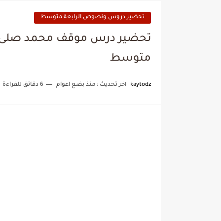
تحضير دروس ونصوص الرابعة متوسط
تحضير درس موقف محمد صلى الل
متوسط
kaytodz
اخر تحديث :
منذ بضع اعوام
6 دقائق للقراءة