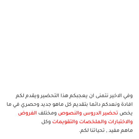
وفي الاخير نتمنى ان يعجبكم هذا التحضير ويقدم لكم
افادة ونعدكم دائما بتقديم كل ماهو جديد وحصري في ما
يخص
تحضير الدروس والنصوص
ومختلف
الفروض
والاختبارات والملخصا
ت والتقويمات
وكل
ماهم
مف
يد
,
ت
ح
يا
ت
نا
ل
ك
م.