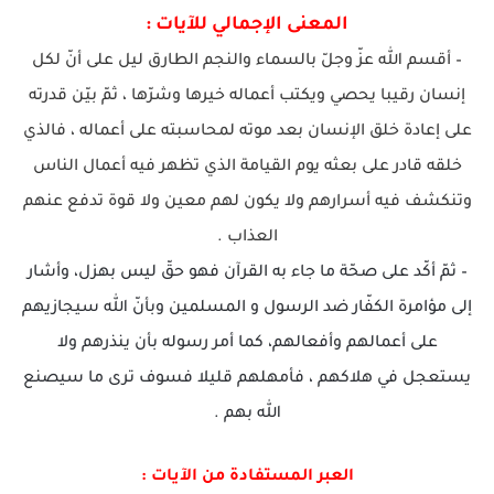
المعنى الإجمالي للآيات :
– أقسم الله عزّ وجلّ بالسماء والنجم الطارق ليل على أنّ لكل
إنسان رقيبا يحصي ويكتب أعماله خيرها وشرّها ، ثمّ بيّن قدرته
على إعادة خلق الإنسان بعد موته لمحاسبته على أعماله ، فالذي
خلقه قادر على بعثه يوم القيامة الذي تظهر فيه أعمال الناس
وتنكشف فيه أسرارهم ولا يكون لهم معين ولا قوة تدفع عنهم
العذاب .
– ثمّ أكّد على صحّة ما جاء به القرآن فهو حقّ ليس بهزل، وأشار
إلى مؤامرة الكفّار ضد الرسول و المسلمين وبأنّ الله سيجازيهم
على أعمالهم وأفعالهم، كما أمر رسوله بأن ينذرهم ولا
يستعجل في هلاكهم ، فأمهلهم قليلا فسوف ترى ما سيصنع
الله بهم .
العبر المستفادة من الآيات :