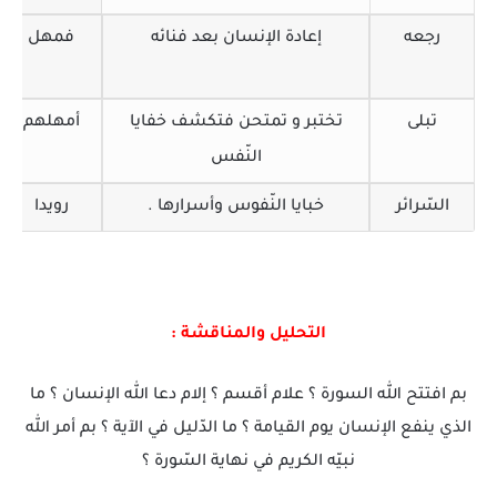
رجعه
إعادة الإنسان بعد فنائه
فمهل
تبلى
تختبر و تمتحن فتكشف خفايا
أمهلهم
النّفس
السّرائر
خبايا النّفوس وأسرارها .
رويدا
التحليل والمناقشة :
بم افتتح الله السورة ؟ علام أقسم ؟ إلام دعا الله الإنسان ؟ ما
الذي ينفع الإنسان يوم القيامة ؟ ما الدّليل في الآية ؟ بم أمر الله
نبيّه الكريم في نهاية السّورة ؟