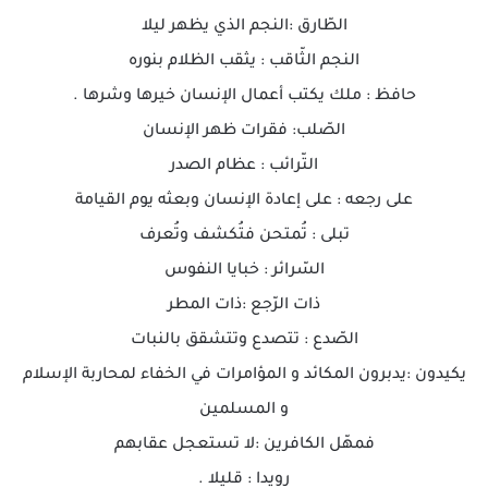
الطّارق :النجم الذي يظهر ليلا
النجم الثّاقب : يثقب الظلام بنوره
حافظ : ملك يكتب أعمال الإنسان خيرها وشرها .
الصّلب: فقرات ظهر الإنسان
التّرائب : عظام الصدر
على رجعه : على إعادة الإنسان وبعثه يوم القيامة
تبلى : تُمتحن فتُكشف وتُعرف
السّرائر : خبايا النفوس
ذات الرّجع :ذات المطر
الصّدع : تتصدع وتتشقق بالنبات
يكيدون :يدبرون المكائد و المؤامرات في الخفاء لمحاربة الإسلام
و المسلمين
فمهّل الكافرين :لا تستعجل عقابهم
رويدا : قليلا .