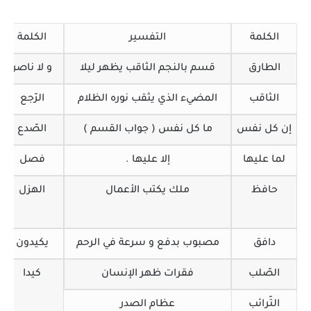
الكلمة
التفسير
الكلمة
الطارق
قسم بالنجم الثاقب يظهر ليلا
و لا ناصر
الثاقب
المضيء الذي يثقب نوره الظلام
الرّجع
إن كل نفس
ما كل نفس ( جواب القسم )
الصّدع
لما عليها
إلا عليها .
فصل
حافظ
ملك يكتب الأعمال
الهزل
دافق
مصبوب بدفع و سرعة في الرحم
يكيدون
الصّلب
فقرات ظهر الإنسان
كيدا
التّرائب
عظام الصدر