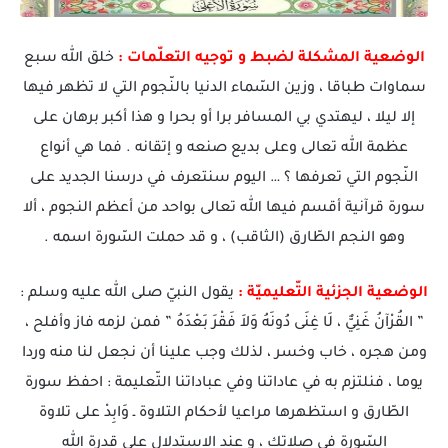
الوضعية المشكلة لضبط و توجيه التعلّمات :
خلق الله سبع
سماوات طباقا ، وزين السّماء الدنيا بالنّجوم التي لا تظهر فيها
إلا ليلا ، ليهتدي بي المسافر برا أو بحرا و هذا أكبر برهان على
عظمة الله تعالى وعلى بديع صنعه و إتقانه . فما هي أنواع
النّجوم التي تعرفها ؟ … اليوم سنتعرف في درسنا الجديد على
سورة قرآنية أقسم فيها الله تعالى بواحد من أعظم النجوم ، ألا
وهو النجم الطّارق (الثاقب) ، و قد حملت السّورة اسمه .
الوضعية الجزئية التّعليميّة :
يقول النبيّ صلى الله عليه وسلم :
” القُرْآنُ غَنِيٌّ ، لَا غِنَى دُونَهُ وَلاَ فَقْرَ بَعْدَهُ ” فمن لزمه فاز وأفلح ،
ومن هجره ، خاب وخسر ، لذلك وجب علينا أن نجعل لنا منه وردا
يوما ، فنلتزم به في عاداتنا وفي عباداتنا التّعليمة : احفظ سورة
الطّارق و استظهرها مراعيا لأحكام التلاوة ـ وَابِدْ على تلاوة
السّورة في صلاتك ، و عند الاستدلال على قدرة الله