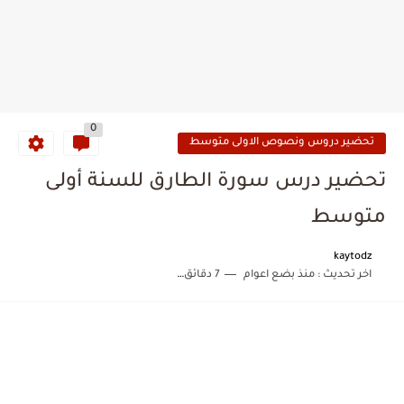
0
تحضير دروس ونصوص الاولى متوسط
تحضير درس سورة الطارق للسنة أولى
متوسط
kaytodz
اخر تحديث :
منذ بضع اعوام
7 دقائق للقراءة