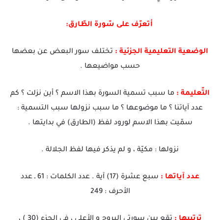
أتعرّف على سّورة الطّارق:
الوضعية التعليمية الجزئية :
تختلف سور البعض عن بعضها
حسب مواضيعها .
التّعليمة :
ما سبب تسمية السورة بهذا الاسم ؟ أين نزلت ؟ كم
عدد آياتنا ؟ ما موضوعها ؟ ما سبب نزولها سبب التسمية :
سمّيت بهذا الاسم لورود لفظ (الطارق) في بدايتها .
نزولها : مكيّة ، و لم يذكر فيها لفظ الجلالة .
عدد آياتها :
سبع عشرة (17) آية . عدد الكلمات : 61 ـ عدد
الأحرف : 249
ترتيبها :
تقع بين سورتي البروج و الأعلى ، في الجزء (30 ) ،