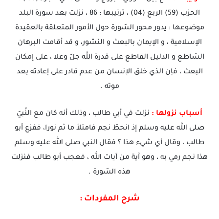
الحزب (59) الربع (04) ، ترتيبها : 86 ، نزلت بعد سورة البلد
موضوعها : يدور محور السّورة حول الأمور المتعلقة بالعقيدة
الإسلامية ، و الإيمان بالبعث و النشور، و قد أقامت البرهان
السّاطع و الدليل القاطع على قدرة الله جلّ وعلا ، على إمكان
البعث ، فإن الذي خلق الإنسان من عدم قادر على إعادته بعد
موته .
أسباب نزولها :
نزلت في أبي طالب ، وذلك أنه كان مع النّبيّ
صلى الله عليه وسلم إذ انحطّ نجم فامتلأ ما ثم نورا، ففزع أبو
طالب ، وقال أي شيء هذا ؟ فقال النبي صلى الله عليه وسلم
هذا نجم رمي به ، وهو آية من آيات الله ، فعجب أبو طالب فنزلت
هذه السّورة .
شرح المفردات :