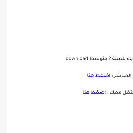
سنة 2 متوسط
download
المباشر :
اضغط هنا
شتغل معك :
اضغط هنا