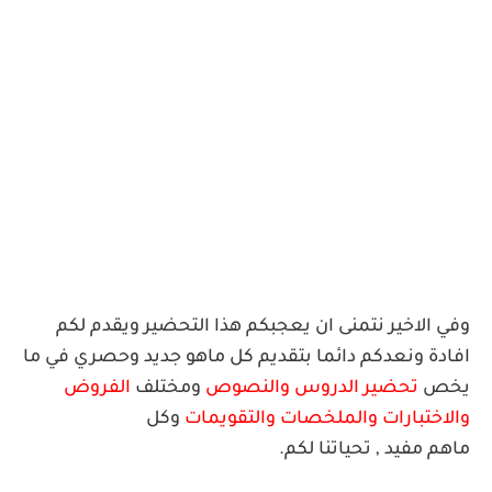
وفي الاخير نتمنى ان يعجبكم هذا التحضير ويقدم لكم
افادة ونعدكم دائما بتقديم كل ماهو جديد وحصري في ما
يخص
تحضير الدروس والنصوص
ومختلف
الفروض
والاختبارات والملخصا
ت والتقويمات
وكل
ماهم
مف
يد
,
ت
ح
يا
ت
نا
ل
ك
م.