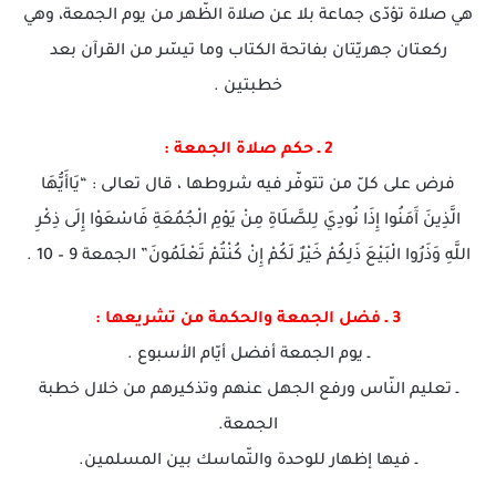
هي صلاة تؤدّى جماعة بلا عن صلاة الظّهر من يوم الجمعة، وهي
ركعتان جهريّتان بفاتحة الكتاب وما تيسّر من القرآن بعد
خطبتين .
2 ـ حكم صلاة الجمعة :
فرض على كلّ من تتوفّر فيه شروطها ، قال تعالى : “يَاأَيُّهَا
الَّذِينَ آَمَنُوا إِذَا نُودِيَ لِلصَّلَاةِ مِنْ يَوْمِ الْجُمُعَةِ فَاسْعَوْا إِلَى ذِكْرِ
اللَّهِ وَذَرُوا الْبَيْعَ ذَلِكُمْ خَيْرٌ لَكُمْ إِنْ كُنْتُمْ تَعْلَمُونَ” الجمعة 9 – 10 .
3 ـ فضل الجمعة والحكمة من تشريعها :
ـ يوم الجمعة أفضل أيّام الأسبوع .
ـ تعليم النّاس ورفع الجهل عنهم وتذكيرهم من خلال خطبة
الجمعة.
ـ فيها إظهار للوحدة والتّماسك بين المسلمين.