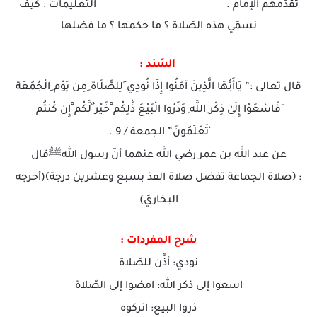
تقدّمهم الإمام . التّعليمات : كيف
نسمّي هذه الصّلاة ؟ ما حكمها ؟ ما فضلها
السّند :
قال تعالى :” يَاأَيُّهَا الَّذِينَ آمَنُوا إِذَا نُودِي َلِلصَّلَاة ِمِن يَوْم ِالْجُمُعَة
ِفَاسْعَوْا إِلَىٰ ذِكْر ِاللَّه ِوَذَرُوا الْبَيْعَ ذَٰلِكُم ْخَيْر ٌلَّكُم ْإِن كُنتُم
ْتَعْلَمُونَ” الجمعة / 9 .
عن عبد الله بن عمر رضي الله عنهما أنّ رسول اللهﷺقال
: ﴿صلاة الجماعة تفضل صلاة الفذ بسبع وعشرين درجة﴾(أخرجه
البخاريّ)
شرح المفردات :
نودي: أذِّن للصّلاة
اسعوا إلى ذكر الله: امضوا إلى الصّلاة
ذروا البيع: اتركوه