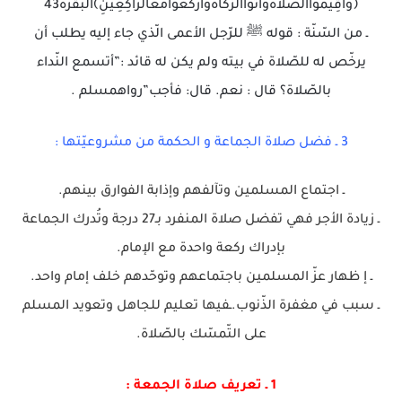
﴿وَأَقِيمُواالصَّلاةَوَآتُواالزَّكَاةَوَارْكَعُوامَعَالرَّاكِعِينَِ﴾البقرة43
ـ من السّنّة : قوله ﷺ للرّجل الأعمى الّذي جاء إليه يطلب أن
يرخّص له للصّلاة في بيته ولم يكن له قائد :”أتسمع النّداء
بالصّلاة؟ قال : نعم. قال: فأجب”رواهمسلم .
3 ـ فضل صلاة الجماعة و الحكمة من مشروعيّتها :
ـ اجتماع المسلمين وتآلفهم وإذابة الفوارق بينهم.
ـ زيادة الأجر فهي تفضل صلاة المنفرد بـ27 درجة وتُدرك الجماعة
بإدراك ركعة واحدة مع الإمام.
ـ إ ظهار عزّ المسلمين باجتماعهم وتوحّدهم خلف إمام واحد.
ـ سبب في مغفرة الذّنوب.ـفيها تعليم للجاهل وتعويد المسلم
على التّمسّك بالصّلاة.
1 ـ تعريف صلاة الجمعة :