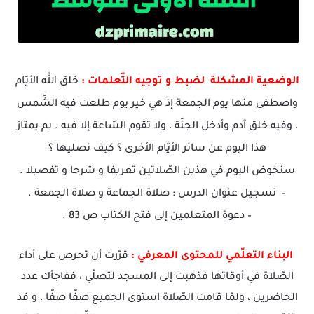
الوضعية المشكلة لضبط و توجيه التّعلمات :
خلق الله الأيّام
واصطفى منها يوم الجمعة إذ هي خير يوم طلعت فيه الشّمس
، وفيه خلق آدم وأدخل الجنّة ، ولا تقوم السّاعة إلا فيه . بم يمتاز
هذا اليوم عن سائر الأيّام الأخرى ؟ كيف نصليها ؟
سنخوض اليوم في هذين الصّلاتين تعريفا و شرحا و تفصيلا .
– تسجيل عنوان الدرس : صلاة الجماعة و صلاة الجمعة .
– دعوة المتعلمين إلى فتح الكتاب ص 83 .
البناء التعلّمي للمحتوى المعرفي :
قرّرت أن تحرص على أداء
الصّلاة في أوقاتها فذهبت إلى المسجد لتصلّي ، ففاجأك عدد
الحاضرين ، ولمّا قامت الصّلاة استوى الجميع صفّا صفّا ، و قد