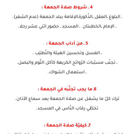
4 ـ شروط صلاة الجمعة :
ـ البلوغ ـالعقل ـالذّكورةـالإقامة ببلد الجمعة (عدم السّفر).
ـ الإمام ـالخطبتان ـ المسجد ـ حضور اثني عشر رجلا.
5 ـ من آداب الجمعة :
ـ الغسل وتحسين الهيئة والتّطيّب .
ـ تجنّب مسبّبات الرّوائح الكريهة كأكل الثّوم والبصل.
ـ استعمال السّواك.
6ـ ما يجب تجنّبه في الجمعة :
ترك كلّ ما يشغل عن صلاة الجمعة بعد سماع الأذان.
تخطّي رقاب النّاس في المسجد.
7ـ كيفيّة صلاة الجمعة :