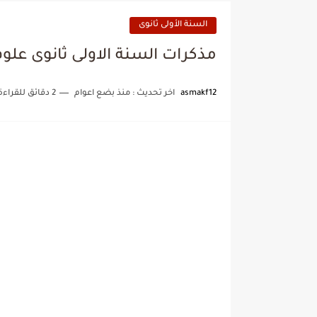
السنة الأولى ثانوى
مذكرات السنة الاولى ثانوى عل
asmakf12
اخر تحديث :
منذ بضع اعوام
2 دقائق للقراءة