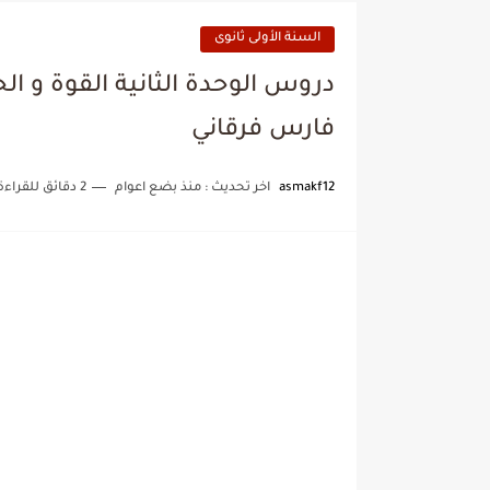
السنة الأولى ثانوى
فارس فرقاني
asmakf12
اخر تحديث :
منذ بضع اعوام
2 دقائق للقراءة