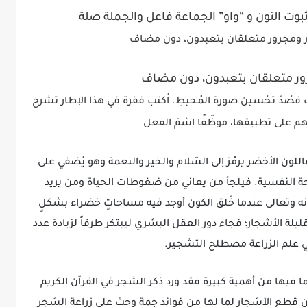
وت النون و “واو” الجماعة فاعل والجملة صلة
ر ومجرور متعلقان بتعبدون، دون مضاف
رور متعلقان بتعبدون، دون مضاف
ذلك قصْدَ تحْسين صورة المُحيطِ. اُكتب فقرة في هذا الإطار تشرح
ثُّهم على تطبيقها، موظّفًا اسْمَ الفعل
ون الأخضر يرمُز إلى السّلام والخير والنعمة وهو يُضفي على
احة النفسية. فيلجأ من يعاني من ضغوطات الحياة ومن يريد
ه وتعالى عندما خَلق الكون أوجد فيه مساحاتٍ خضراء بشكلٍ
يلة الأشجار؛ فجاء دور العقل البشري ليبتكر طرقاً لزيادة عدد
 علم الزراعة مصطلح التشجير.
 فيها من أهمية كبيرة فقد ورد ذكر الشجر في القرآن الكريم
قطع الأشجار لما لها من فوائد جمة وحث على زراعة الشجر