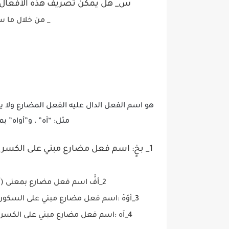
س_ هل يمكن تصريف هذه الأفعال ؟ج
_ من خلال ما 
هو اسم الفعل الدال عليه الفعل المضارع ولا يق
مثل: “آه” ، و”أواه” 
1_ بخٍ: اسم فعل مضارع مبني على الكسر
2_أفٍّ اسم فعل مضارع بمعنى (أتضجر) والفاعل ضمير مستتر وجوبا تقديره (انا)
3_أوّهْ :اسم فعل مضارع مبني على السكون بمعنى (أتوجع) والفاعل ضمير مستتر وجوبا تقديره (انا).
4_آه :اسم فعل مضارع مبني على الكسر بمعنى (أتوجع) والفاعل ضمير مستتر وجوبا تقديره (إنا)