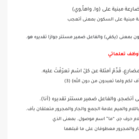
عة مبنية على (وا, واهاً,وي)
 مبنية على السكون بمعنى أتعجب
وظف تعلماتي
 أتضجر، والفاعل ضمير مستتر تقديره (أنا).
باللام والميم علامة الجمع والجار والمجرور متعلقان بأف.
لام حرف جر، “ما” اسم موصول. بمعنى الذي
لجار والمجرور معطوفان على ما قبلهما