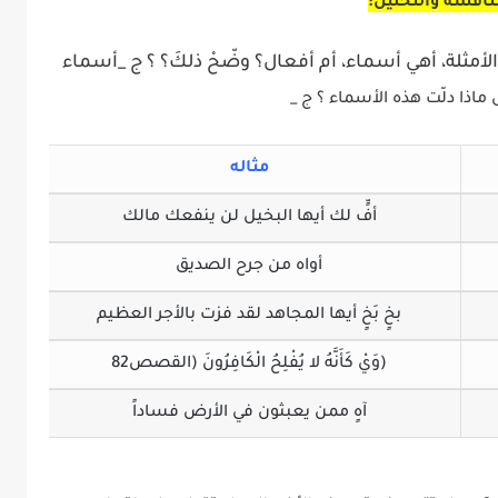
ناقشة والتحليل:
لأمثلة، أهي أسماء، أم أفعال؟ وضّحْ ذلكَ؟ ؟ ج _أسماء
ى ماذا دلّت هذه الأسماء ؟ ج _
مثاله
أفٍّ لك أيها البخيل لن ينفعك مالك
أواه من جرح الصديق
بخٍ بَخٍ أيها المجاهد لقد فزت بالأجر العظيم
(وَيْ كَأَنَّهُ لا يُفْلِحُ الْكَافِرُونَ (القصص82
آهٍ ممن يعبثون في الأرض فساداً