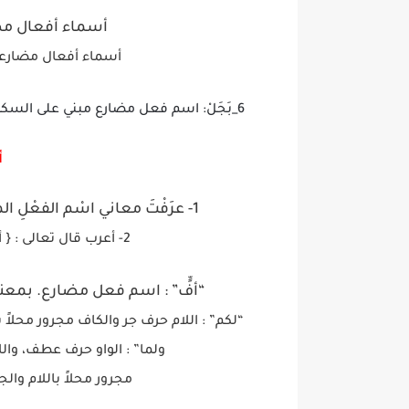
أسماء أفعال مضار
أسماء أفعال مضارعة
6_بَجَلْ: اسم فعل مضارع مبني على السكون بمعنى (يكفي) والفاعل ضمير مستتر جوازا تقديره هو.
أ
1- عرَفْتَ معاني اسْم الفعْلِ المضارع، قَدِّمْ أمثلة عن كلّ اسْم تعرّفْتَ عليه.
2- أعرب قال تعالى : { أف لكم ولما تعبدون من دون الله} (3)
“أفٍّ” : اسم فعل مضارع. بمعنى
“لكم” : اللام حرف جر والكاف مجرور محلاً 
ولما” : الواو حرف عطف، وال
مجرور محلاً باللام وا