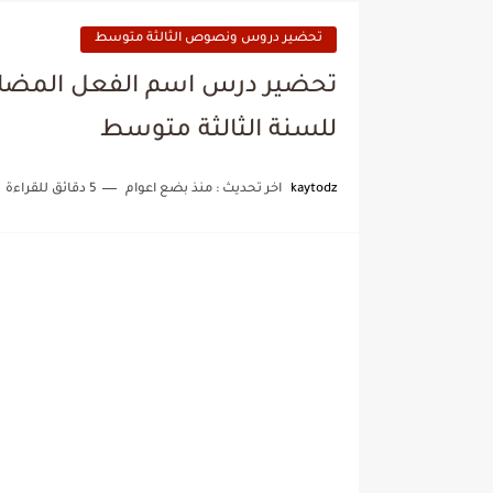
تحضير دروس ونصوص الثالثة متوسط
تحضير درس اسم الفعل المضارع
للسنة الثالثة متوسط
kaytodz
اخر تحديث :
منذ بضع اعوام
5 دقائق للقراءة