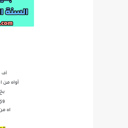
أف ل
أواه من ان
بخ 
وي 
اه من 