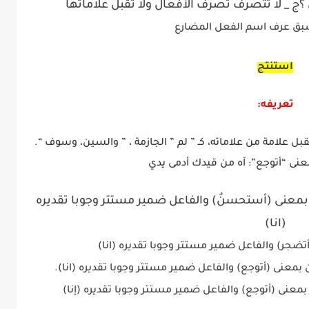
 _ لا تتصرف تصرف الأفعال ولا تقبل علاماتها
سبق عرف اسم الفعل المضارع
استنتج
تعريفه:
بل علامة من علاماته، كـ ” لم ” الجازمة ، ” والسين، وسوف “.
بمعنى “أتوجع”: آه من قيدك أدمى يدي
 بمعنى (أستحسنُ) والفاعل ضمير مستتر وجوبا تقديره
(انا)