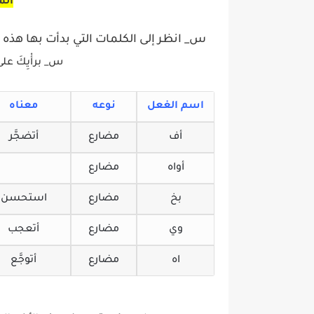
الم
س_ انظر إلى الكلمات التي بدأت بها هذه ا
س_ برأْيِكَ عل
اسم الغعل
نوعه
معناه
أف
مضارع
أتضجَّر
أواه
مضارع
بخ
مضارع
استحسن
وي
مضارع
أتعجب
اه
مضارع
أتوجَّع