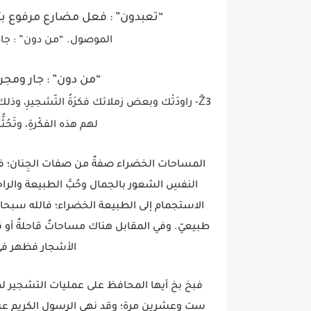
“تعبدون” : فعل مضارع مرفوع بثب
الموصول. “من دون” : جا
“من دون” : جار ومج
Ž3- راودَتْك وبعض زملائك فكرَةُ التّشجيرِ، و
لهم هذه الفكْرةِ، وتَحُ
المساحات الخضراء صفةٌ من صفات الجِنان؛ فالل
النفسِ الشعور بالجمال وحُبَّ الطبيعة والر
الاستجمام إلى الطبيعة الخضراء؛ فالله سبحان
طبيعيّ. وفي المقابل هناك مساحاتٌ قاحلةٌ أو قل
الأشجار فظهر في
فبخ بخ أيها المحافظ على عمليات التشجير لما
ست وعشرين مرة؛ وقد نهى الرسول الكريم عن 