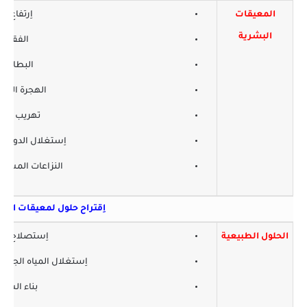
المعيقات
اِرتفاع ن
البشرية
الفقر وا
البطالة 
الهجرة الداخل
تهريب رؤو
اِستغلال الدول ال
النزاعات المسلحة
اِقتراح حلول لمعيقات التنم
الحلول الطبيعية
اِستصلاح الأ
اِستغلال المياه الجوفي
بناء السدو