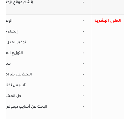
إنشاء موانع لزحف ال
الحلول البشرية
الاِهتما
إنشاء مراكز
توفير العدل ومحا
التوزيع العاد
محاربة 
البحث عن شراكة اِقت
تأسيس تكتلات الا
حل المشاكل ال
البحث عن أسايب ديموقراطية ل