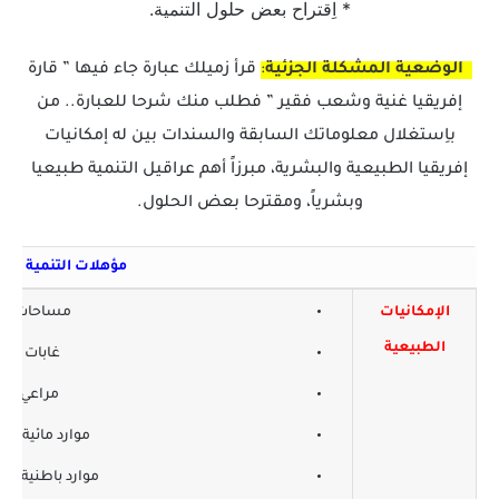
* اِقتراح بعض حلول التنمية.
الوضعية المشكلة الجزئية
:
قرأ زميلك عبارة جاء فيها ” قارة
إفريقيا غنية وشعب فقير ” فطلب منك شرحا للعبارة.. من
باِستغلال معلوماتك السابقة والسندات بين له إمكانيات
إفريقيا الطبيعية والبشرية، مبرزاً أهم عراقيل التنمية طبيعيا
وبشرياً، ومقترحا بعض الحلول.
مؤهلات التنمية
الإمكانيات
مساحات زرا
الطبيعية
غابات ( ثر
مراعي (ثرو
موارد مائية ( أ
موارد باطنية ( بت