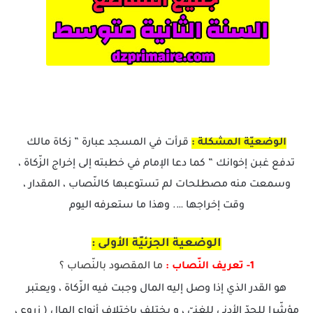
الوضعيّة المشكلة :
قرأت في المسجد عبارة ” زكاة مالك
تدفع غبن إخوانك ” كما دعا الإمام في خطبته إلى إخراج الزّكاة ،
وسمعت منه مصطلحات لم تستوعبها كالنّصاب ، المقدار ،
وقت إخراجها …. وهذا ما ستعرفه اليوم
الوضعية الجزئيّة الأولى :
1- تعريف النّصاب :
ما المقصود بالنّصاب ؟
هو القدر الذي إذا وصل إليه المال وجبت فيه الزّكاة ، ويعتبر
مؤشّرا للحدّ الأدنى للغنيّ ، و يختلف باختلاف أنواع المال ( زروع ،