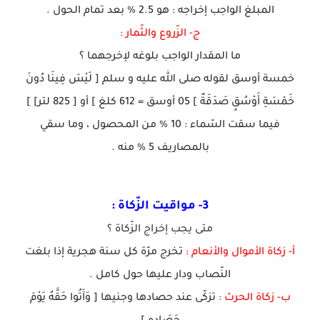
المبلغ الواجب إخراجه : هو 2.5 % بعد تمام الحول .
ج- الزّروع والثّمار :
ما المقدار الواجب بلوغه لإخرجهما ؟
خمسة أوسق لقوله صلى الله عليه و سلم [ لَيْسَ فِينَا دُونَ
خَمْسَةِ أَوْسُقٍ صَدَقَةٌ ] 05 أوسق = 612 كلغ ] أو [ 825 لتر] ]
فيما سقت السّماء : 10 % من المحصول ، وما سقي
بالمصاريف 5 % منه .
3- مواقيت الزّكاة :
متى يجب إخراج الزّكاة ؟
أ- زكاة الأموال والأنعام :
تخرج مرّة كل سنة هجرية إذا بلغت
النّصاب ودار عليها حول كامل .
ب- زكاة الحرث :
تزكّى عند حصادها وجنيها [ وَآَتُوا حَقَّهُ يَوْمَ