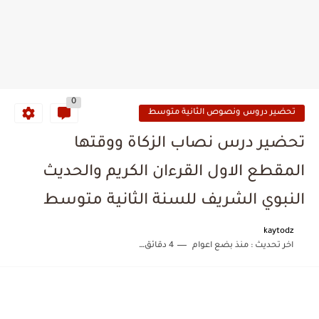
0
تحضير دروس ونصوص الثانية متوسط
تحضير درس نصاب الزكاة ووقتها
المقطع الاول القرءان الكريم والحديث
النبوي الشريف للسنة الثانية متوسط
kaytodz
اخر تحديث :
منذ بضع اعوام
4 دقائق للقراءة