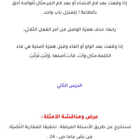
إذا وقعت بعد لام الابتداء أو بعد لام الجر،مثال:لَلوالدة أحق
بالطاعة / لِلمنزل باب واحد.
رابعا: حذف همزة الوصل من أمر الفعل الثلاثي:
إذا وقعت بعد الواو أو الفاء وقبل همزة أصلية هي فاء
الكلمة،مثال:وأت، فأت،أصلها: وَاِئْتِ,فَاِئْتِ.
الدرس الثاني
عرض ومناقشة الأمثلة :
تستخرج عن طريق الأسئلة المرفقة ـ تحقيقا للمقاربة النّصّيّة ـ
من نصّ ماما ص : 24 .