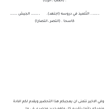
. (اطلب ـ اترك)
ـ …….. التّلميذ في دروسه (اجتهد). ـ ……… الجيش ………
كاسحا . (انتصر ـ انتصارا)
وفي الاخير نتمنى ان يعجبكم هذا التحضير ويقدم لكم افادة
ونعدكم دائما بتقديم كل ماهو جديد وحصري في ما