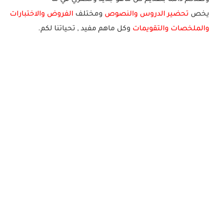
يخص
تحضير الدروس والنصوص
ومختلف
الفروض والاختبارات
والملخصا
ت والتقويمات
وكل ماهم
مف
يد
,
ت
ح
يا
ت
نا
ل
ك
م.