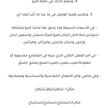
4- وتضم كذلك في كلمة اُمرؤ.
5- وتكسر همزة الوصل في ما عدا ما ذُكِر أعلاه أي:
– في الأسماء السبعة وما يلحق بها ماعدا امرؤ ومثناها:
اسم،ابن،ابنة،اثنان،اثنتان،امرؤ،امرأة،اسمان واسمين ابنان
وابنين وابنتان وابنتين وامرأتان وامرأتين
– في أمر الفعل الثلاثي الذي عينه في المضارع مكسورة أو
مفتوحة:ضرب،يضرِب،اِضرِبْ/صنع،يصنَع ،اِصنَعْ.
– وفي ماضي وأمر الأفعال الخماسية والسداسية ومصادرها.
مثال1: اِنتظرَ،اِنتظِرْ،اِنتظار.
مثال2:اِستخرجَ،اِستخرجْ،اِستخراج.