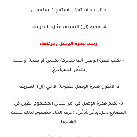
مثال ب: استعمَل,استعمِلْ,استعمال
4 ـ همزة (ال) التعريف،مثال: المدرسة.
رسم همزة الوصل وحركتها:
1- تكتب همزة الوصل ألفا متحركة بكسرة أو فتحة أو ضمة:
اِنهضْ،اَلقلم،اُخرجْ.
2- لاتكون همزة الوصل مفتوحة إلا في (ال) التعريف.
3- تضم همزة الوصل في أمر الثلاثي المضموم العين في
المضارع:دخل،يدخُل،اُدخُلْ. (حرف الخاء مضموم لذلك ضمت
الهمزة)