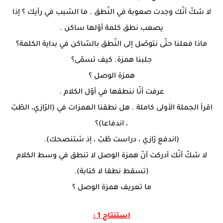
لا شكّ أنّك وجدت صعوبة في النّطق . ما السّبب في رأيك ؟ إذا
يصعب نطق كلمة أوّلها ساكن .
ماذا فعلنا حتّى نتوصّل إلى النّطق بالسّاكن في بداية الكلمة؟
جلبنا همزة. كيف تسمّى؟
همزة الوصل ؟
عرفت أنّا ننطقها في أوّل الكلام .
اقرأ الجملة الأولى كاملة . هل نطقنا الهمزات في (الرّازي، الطّبّ
، اندفاعا)؟
(اندفع رّازي ، دراست طّبّ ، إذ سْتنصحك).
لا شكّ أنّك أدركت أنّ همزة الوصل لا تنطق في وسط الكلام
(تسقط نطقا لا كتابة).
ما تعريف همزة الوصل ؟
استنتاج 1 :