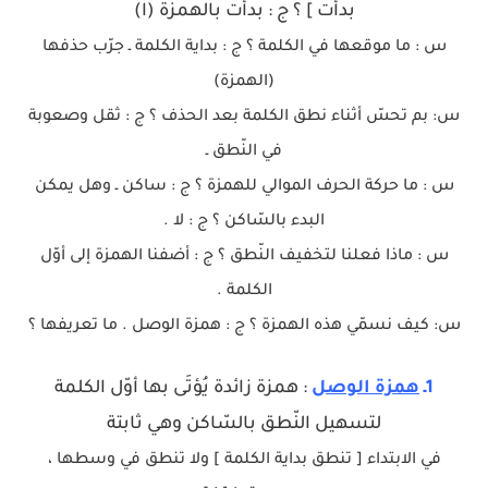
بدأت ] ؟ ج : بدأت بالهمزة (ا)
س : ما موقعها في الكلمة ؟ ج : بداية الكلمة ـ جرّب حذفها
(الهمزة)
س: بم تحسّ أثناء نطق الكلمة بعد الحذف ؟ ج : ثقل وصعوبة
في النّطق ـ
س : ما حركة الحرف الموالي للهمزة ؟ ج : ساكن ـ وهل يمكن
البدء بالسّاكن ؟ ج : لا .
س : ماذا فعلنا لتخفيف النّطق ؟ ج : أضفنا الهمزة إلى أوّل
الكلمة .
س: كيف نسمّي هذه الهمزة ؟ ج : همزة الوصل . ما تعريفها ؟
1ـ
همزة الوصل
: همزة زائدة يُؤتَى بها أوّل الكلمة
لتسهيل النّطق بالسّاكن وهي ثابتة
في الابتداء [ تنطق بداية الكلمة ] ولا تنطق في وسطها ،