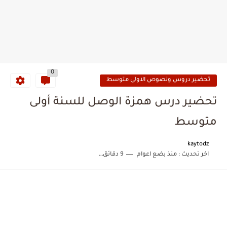
0
تحضير دروس ونصوص الاولى متوسط
تحضير درس همزة الوصل للسنة أولى
متوسط
kaytodz
اخر تحديث :
منذ بضع اعوام
9 دقائق للقراءة