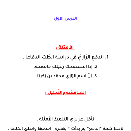
الدرس الاول
الأمثلة :
1. اندفع الرّازيّ في دراسة الطّبّ اندفاعا .
2. إذا استنصحك زميلك فانصحه.
3. إنّ اسم الرّازي محمّد بن زكريّا .
المناقشة والتّحليل :
تأمّل عزيزي التّلميذ الأمثلة .
لاحظ كلمة “اندفع” بم بدأت ؟ بهمزة . احذفها وانطق الكلمة .