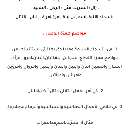
ـ (ال) التّعريف مثل : الرّجل ، التّلميذ .
ـ الأسماء الآتية :اِسم،اِبن،اِبنة ،اِمرؤ،اِمرأة ، اِثنان ، اِثنتان .
مواضع همزة الوصل :
1 ـ في الأسماء السبعة وما يلحق بها التي استثنيناها من
مواضع همزة القطع:اسم،ابن،ابنة،اثنان،اثنتان،امرؤ ،امرأة،
اسمان واسمين ابنان وابنين وابنتان وابنتين وامرؤان وامرؤين
وامرأتان وامرأتين.
2 ـ في أمر الفعل الثلاثي،مثال:اُنظرْ،اِجلسْ.
3- في ماضي الأفعال الخماسية والسداسية وأمرها ومصادرها.
مثال أ: انصرَف،انصرِفْ,انصراف