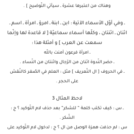
وهناك من اعتبرها عشرة ـ سيأتي التّوضيح ] .
ـ وفي أوّل الأسماء الآتية : ابن ـ ابنة ـ امرؤ ـ امرأة ـ اسم ـ
اثنان ـ اثنتان ، وكلّها أسماء سماعيّة [ لا قاعدة لها وإنّما
سمعت عن العرب ] و أمثلة هذا :
ـ امرأة فرعون آمنت باللّه
ـ حضر النّدوة اثنان من الرّجال واثنتان من النّساء .
ـ في الحروف [ ال التّعريف ] مثل : العلم في الصّغر كالنّقش
على الحجر .
لاحظ المثال 3
ـ س : كيف تكتب كلمة ” للشكر” بعد حذف لام التّوكيد ؟ ج :
الشّكر .
س : لم حذفت همزة الوصل من ال ؟ ج : لدخول لام التّوكيد على