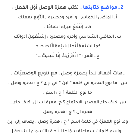
2 ـ
مواضع كتابتها
:
تكتب همزة الوصل أوّل الفعل :
أ ـ الماضي الخماسي و أمره ومصدره : ِانْتَفِعْ بعملك
كما اِنْتَفَعَ غيرك انتفاعًا .
ب ـ الماضي السّداسي وأمره ومصدره : اِسْتَعْمِلْ أدواتك
كما اسْتَعْمَلْتُهَا اِسْتِعْمَالًا صحيحا
ج ـ الأمر : ” اذْكُرْ رَبَّكَ إِذَا نَسِيتَ …”
ـ هات أفعالا تبدأ بهمزة وصل ، مع تنويع الوضعيّات .
س : ما نوع الهمزة في كلمة ” ابن ” في م
؟ ج : همزة وصل .
4
ما نوع الكلمة ؟ ج : اسم .
س: كيف جاء المصدر: الاجتماع ؟ ج: معرفا ب ال. كيف جاءت
همزة ال ؟ ج : همزة وصل
وما نوع الهمزة في كلمة اسم ؟ ج : همزة وصل . يضاف إلى ابن
، واسم كلمات سماعيّة سمّاها النّحاة بالأسماء السّبعة [