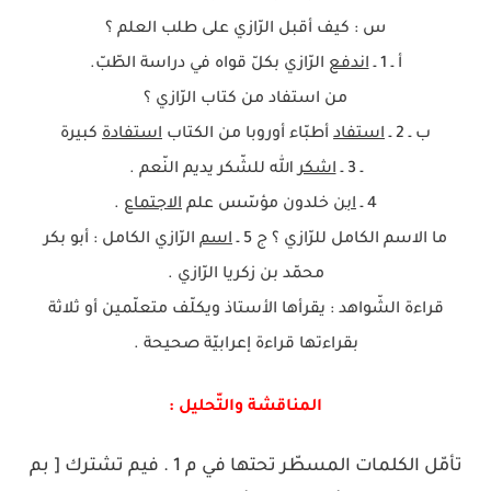
س : كيف أقبل الرّازي على طلب العلم ؟
أ ـ 1 ـ
اندفع
الرّازي بكلّ قواه في دراسة الطّبّ.
من استفاد من كتاب الرّازي ؟
ب ـ 2 ـ
استفاد
أطبّاء أوروبا من الكتاب
استفادة
كبيرة
ـ 3 ـ
اشكر
الله للشّكر يديم النّعم .
4 ـ
ابن
خلدون مؤسّس علم
الاجتماع
.
ما الاسم الكامل للرّازي ؟ ج 5 ـ
اسم
الرّازي الكامل : أبو بكر
محمّد بن زكريا الرّازي .
قراءة الشّواهد : يقرأها الأستاذ ويكلّف متعلّمين أو ثلاثة
بقراءتها قراءة إعرابيّة صحيحة .
المناقشة والتّحليل :
تأمّل الكلمات المسطّر تحتها في م 1 . فيم تشترك [ بم