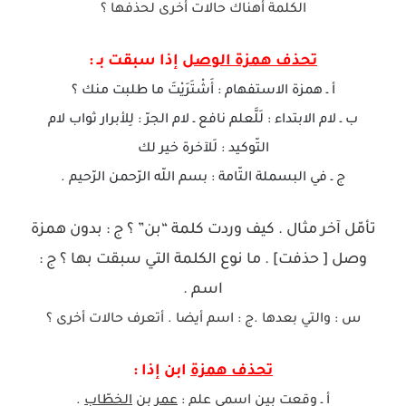
الكلمة أهناك حالات أخرى لحذفها ؟
تحذف همزة الوصل
إذا سبقت بـ :
أ ـ همزة الاستفهام : أَشْتَرَيْتَ ما طلبت منك ؟
ب ـ لام الابتداء : لَلَّعلم نافع ـ لام الجرّ : لِلأبرار ثواب لام
التّوكيد : لَلآخرة خير لك
ج ـ في البسملة التّامة : بسم اللّه الرّحمن الرّحيم .
تأمّل آخر مثال . كيف وردت كلمة “بن” ؟ ج : بدون همزة
وصل [ حذفت] . ما نوع الكلمة التي سبقت بها ؟ ج :
اسم .
س : والتي بعدها .ج : اسم أيضا . أتعرف حالات أخرى ؟
تحذف همزة
ابن إذا :
أ ـ وقعت بين اسمي علم :
عمر
بن
الخطّاب
.