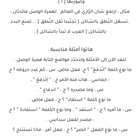
وصورتها [ ا ] .
مثال : ارتفع شأن الرّازي في العالم . لهمزة الوصل فائدتان :
ـ تسهّل النّطق بالسّاكن [ تجنّبنا ثقل النّطق ] . ـ تمنع البدء
بالسّاكن [ العرب لا تبدأ بالسّاكن ] .
هاتوا أمثلة مناسبة .
لنعد الآن إلى الأمثلة ولنحدّد مواضع كتابة همزة الوصل .
ما نوع كلمة ”انْدَفَعَ” ؟ ج: فعل ماض. س : كم عدد حروفه ؟ ج
: خماسي . هات منه الأمر ج : ” اِنْدَفِعْ ” ـ
س : وما مصدره ؟ ج : ” اندفاع ” .
ما نوع كلمة ” استفاد” ؟ ج : فعل ماض .
س : ما أمره ؟ ج : ” استفد ” . وما نوع الكلمة ” استفادة ” ؟ ج
: مصدر لفعل سداسي .
س : ما نوع الفعل ” انصر” ؟ ج : فعل أمر . ماذا تستنتج ؟