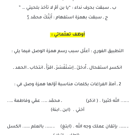
ب ـ سبقت بحرف نداء : “يا بن أمّ لا تأخذ بلحيتي … ”
ج ـ سبقت بهمزة استفهام : أَبْنُكَ محمّد
؟
أوظف تعلّماتي :
التطبيق الفوري : أعلّل سبب رسم همزة الوصل فيما يلي :
انكسرـ استفحال ـ اُدخلْ ـ اِسْتَفْسَرَ ـ اقرَأْ ـ انتخاب ـ الحمد ـ
2 ـ أملأ الفراغات بكلمات مناسبة أوّلها همزة وصل في :
ـ ….. الله كثيرا . ( اذكر) ـ محمّد ….. عمّي وفاطمة …..
أختي . (ابن ـ ابنة)
ـ ……. بإتقان عملك وجه الله . (ابتغ) ـ ……. بالعلم ……. الكسل