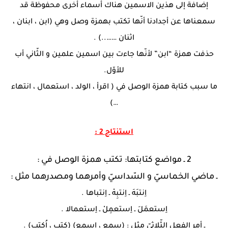
إضافة إلى هذين الاسمين هناك أسماء أخرى محفوظة قد
سمعناها عن أجدادنا أنّها تكتب بهمزة وصل وهي (ابن ، ابنان ،
اثنان ……..) .
حذفت همزة “ابن” لأنّها جاءت بين اسمين علمين و الثّاني أب
للأوّل.
ما سبب كتابة همزة الوصل في ( اقرأ ، الولد ، استعمال ، انتهاء
…)
استنتاج 2 :
2 ـ مواضع كتابتها: تكتب همزة الوصل في :
ـ ماضي الخماسيّ و السّداسيّ وأمرهما ومصدرهما مثل :
اِنتبَهَ ـ اِنتبِهْ ـ اِنتباها .
اِستعمَلَ ـ اِستعمِلْ ـ اِستعمالا .
ـ أمر الفعل الثّلاثيّ مثل : (سمع ، اِسمع) (كتب ، اُكتب) .