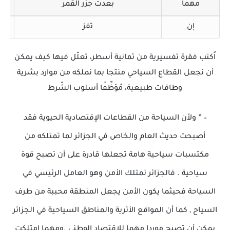
مهما
بعدت جزر القمر
إن
تفز
اُكتب فقرة تفسيرية من ثمانية أسطر، تعلّل فيها كيف يمكن
أن نجعل القطاع السياحي منتجا بما نملكه من موارد بشرية
وطاقات طبيعية، مُوَظِّفًا أسلوب الشّرط
– ” ولأن السياحة من القطاعات الإقتصادية الحيوية فقد
أصبحت حديث العام والخاص في الجزائر لما تمتلكه من
مكتسبات سياحية هامة تجعلها قادرة على أن تصبح قوة
سياحية . فالجزائر تمتلك الأمن وهو العامل الرئيسي في
السياحة فحيثما يكون الأمن يجعل المنطقة محببة من طرف
السياح , كما أن المواقع الأثرية والمناطق السياحية في الجزائر
يمكن أن تصبح موردا مهما للاقتصاد الوطني .ومهما إمتلكت