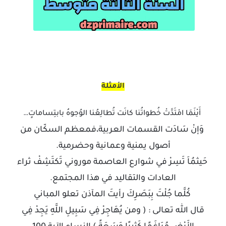
الأمثلة
أَيْنَمَا امْتَدَّتْ خُطواتُنا كانَت تُطالِعُنا الوُجوهُ بابتِساماتٍ…
وَإنْ سَادَت القسمات العربية،فمعظم السكّان من
أصول يمنية وعمانية وحضرمية.
حَيثمُاَ تَسِرْ في شوارع العاصمة موروني تَكتَشِفْ ثراء
العادات والتقاليد في هذا المجتمع.
كُلَّما جُلْتَ بِبَصَرِكَ رأيتَ المآذن تعلو المباني
قال الله تعالى : ( ومن يُهَاجِرْ فِي سَبِيلِ اللَّهِ يَجِدْ فِي