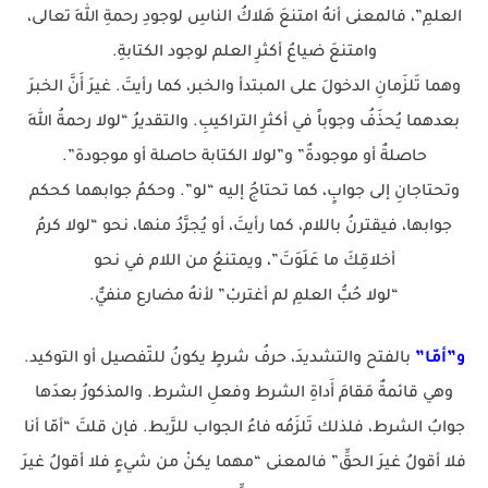
العلمِ”، فالمعنى أنهُ امتنعَ هَلاكُ الناسِ لوجودِ رحمةِ اللهِ تعالى،
وامتنعَ ضياعُ أكثرِ العلم لوجود الكتابةِ.
وهما تَلزَمانِ الدخولَ على المبتدأ والخبر، كما رأيتَ. غيرَ أَنَّ الخبرَ
بعدهما يُحذَفُ وجوباً في أكثرِ التراكيبِ. والتقديرُ “لولا رحمةُ اللهِ
حاصلةٌ أو موجودةٌ” و”لولا الكتابة حاصلة أو موجودة”.
وتحتاجانِ إلى جوابٍ، كما تحتاجُ إليه “لو”. وحكمُ جوابهما كحكم
جوابها، فيقترنُ باللام، كما رأيتَ، أو يُجرَّدُ منها، نحو “لولا كرمُ
أخلاقِكَ ما عَلَوَتَ”، ويمتنعُ من اللام في نحو
“لولا حُبُّ العلمِ لم أغتربْ” لأنهُ مضارع منفيٌّ.
و”أمّا”
بالفتح والتشديدَ، حرفُ شرطٍ يكونُ للتّفصيل أو التوكيد.
وهي قائمةٌ مَقامَ أَداةِ الشرط وفعلِ الشرط. والمذكورُ بعدَها
جوابُ الشرط، فلذلك تَلزَمُه فاءُ الجواب للرَّبط. فإن قلتَ “أمّا أنا
فلا أقولُ غيرَ الحقِّ” فالمعنى “مهما يكنْ من شيءٍ فلا أقولُ غيرَ