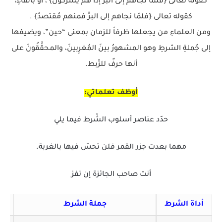
كقوله تعالى {فلمّا نجّاهم إلى البَرِّ إذا هم يشركونَ} ، أو بالفاءِ،
كقوله تعالى {فلمّا نجاهم إلى البرِّ فمنهم مُقتصدٌ} .
ومن العلماءِ من يجعلها ظرفاً للزمان بمعنى “حين”، ويضيفها
إلى جُملةِ الشرطِ وهو المشهورُ بينَ المُغرِبينَ، والمحقِّقُونَ على
أنها حرفٌ للرَّبط.
أوظف تعلماتي:
حدّد عناصر أسلوب الشّرط فيما يلي
مهما بعدت جزر القمر فلن تحسّ فيها بالغربة.
أنت صاحب الجائزة إن تفز
أداة الشرط
جملة الشرط