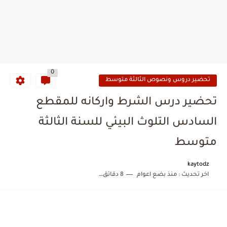
0
تحضير دروس ونصوص الثالثة متوسط
تحضير درس الشرط واركانه للمقطع
السادس التلوث البيئي للسنة الثالثة
متوسط
kaytodz
اخر تحديث :
منذ بضع اعوام
8 دقائق للقراءة