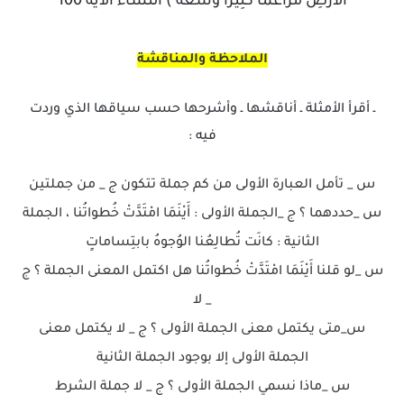
الأَرْضِ مُرَاغَمًا كَثِيرًا وَسَعَةً ) النساء الآية 100
الملاحظة والمناقشة
ـ أقرأ الأمثلة ـ أناقشها ـ وأشرحها حسب سياقها الذي وردت
فيه :
س _ تأمل العبارة الأولى من كم جملة تتكون ج _ من جملتين
س _حددهما ؟ ج _الجملة الأولى : أَيْنَمَا امْتَدَّتْ خُطواتُنا ، الجملة
الثانية : كانَت تُطالِعُنا الوُجوهُ بابتِساماتٍ
س _لو قلنا أَيْنَمَا امْتَدَّتْ خُطواتُنا هل اكتمل المعنى الجملة ؟ ج
_ لا
س_متى يكتمل معنى الجملة الأولى ؟ ج _ لا يكتمل معنى
الجملة الأولى إلا بوجود الجملة الثانية
س _ماذا نسمي الجملة الأولى ؟ ج _ لا جملة الشرط