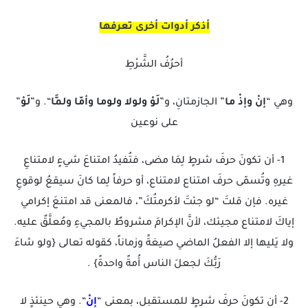
أذكر أدوات أخرى تعرفها
أحرُفُ الشَّرْطِ
وهي “
إنْ وإذْ ما
” الجازمتانِ، و”
لَوْ ولولا ولوما وأمّا ولمَّا
“. و”
لَوْ
”
على نوعين
1- أن تكونَ حرفَ شرطٍ لِمَا مضى، فتُفيدُ امتناعَ شيءٍ لامتناعِ
غيرهِ وتُسمّى حرفَ امتناع لامتناع، أو حرفاً لِما كانَ سيقعُ لوقوعِ
غيره. فإن قلتَ “لو جئتَ لأكرمتُكَ”، فالمعنى قد امتنعَ إكرامي
إياكَ لامتناع مجيئك، لأنَّ الإكرامَ مشروطٌ بالمجيءِ ومُعلَّقٌ عليه.
ولا يَليها إلا الفعلُ الماضي صيغةً وزماناً، كقوله تعالى {ولو شاءَ
رَبُّكَ لجعلَ الناس أُمةً واحدةً} .
2- أن تكونَ حرفَ شرطٍ للمستقبل، بمعنى “
إنْ
“. وهي حينئذٍ لا