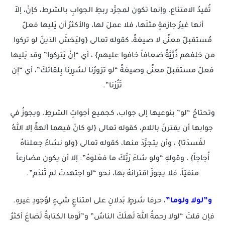
تُفيدُ الامتناع، وإنما تكون لمجرَّد ربطِ الجوابِ بالشرط، كإنْ، إلاّ
أنها غيرُ جازمةٍ مثلَها، فلا عملَ لها، والأكثرُ أن يَليها فعلٌ
مُستقبلٌ معنًى لا صيغةً، كقوله تعالى {وليَخشَ الذينَ لو تركوا
من خلفهم ذُرِّيَّةً ضعافاً خافوا عليهم} ، أي “إنْ يَتركوا” وقد يَليها
فعلٌ مستقبلٌ معنًى وصيغةً “لو تزورُنا لسُرِرنا بِلقائكَ”، أي “إن
تَزُرْنا”.
وتحتاجُ “لو” بنوعيها إلى جواب، كجميع أجواتِ الشرطِ. ويجوزُ في
جوابها أن يقترنَ باللام، كقوله تعالى {لو كانَ فيهما آلهةٌ إلا اللهُ
لفَسدَتا} ، وأن يتجرَّدَ منها، كقوله تعالى {ولو نشاءُ جعلناهُ
أُجاجاً} ، وقولهِ “ولو شاءَ رَبُّكَ ما فعَلوهُ”. إلا أن يكون مضارعاً
منفيّاً، فلا يجوزَ اقترانهُ بها، نحو “لو اجتهدتَ لم تَندَم”.
و”لولا ولوما”
، حرفا شرطٍ بَدلانِ على امتناعِ شيءٍ لوُجودِ غيرهِ.
فإن قلتَ “لولا رحمةُ اللهِ لَهلَكَ الناسُ” و”لَوما الكتابةُ لَضاعَ أكثرُ