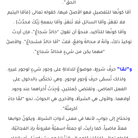
الحقِّ”.
أمّا كونُها للتفصيلِ فهو الأصلُ فيها، كقوله تعالى {فأمّا اليتيم
فلا تقهَرْ، وأمّا السائل فَلا تَنهَرْ، وأمّا بنعمةِ رَبِّكَ فحدِّثْ} .
وأمّا كونُها للتأكيد، فنحوُ أن تقولَ “خالدٌ شجاعٌ”، فإن أردتَ
توكيدّ ذلكَ، وأنهُ لا محالةَ واقعٌ، قلتَ “أمّا خالدٌ فشجاعٌ”. والأصلُ
“مهما يكن من شيءٍ فخالدٌ شجاع”.
و”لمّا”
حرفُ شرطٍ، موضوعٌ للدلالةِ على وجودِ شيءٍ لوجودِ غيرهِ.
ولذلك تُسمّى حرفَ وُجودٍ لوجودٍ. وهي تختصُّ بالدخول على
الفعل الماضي. وتقتضي جُملتينِ، وُجِدَتْ أُخراهما عند وجود
أولاهما. والأولى هي الشرطُ، والأخرى هي الجوابُ، نحو “لمَّا جاءَ
أكرمتُهُ”.
وتحتاج إلى جوابٍ، لأنها في معنى أدواتِ الشرط. ويكونُ جوابها
فعلاً ماضياً، كما رأيتَ، أو جملةً اسميّةً مقرونةً بإذ الفجائيّة،