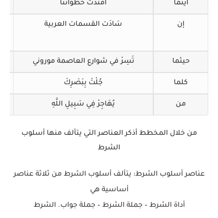
أينما
امْتَدَّتْ خُطواتُنا
إن
سَادَت القسمات العربية
ف
حيثما
تَسِرْ في شوارع العاصمة موروني
تَكت
كلما
جُلْتَ بِبَصَرِكَ
تَكت
من
يُهَاجِرْ فِي سَبِيلِ اللَّهِ
من خلال المخطط أذكر العناصر التي يتألف منها أسلوب
الشرط
عناصر أسلوب الشرط: يتألف أسلوب الشرط من ثلاثة عناصر
أساسية هي
أداة الشرط – جملة الشرط – جملة جواب. الشرط