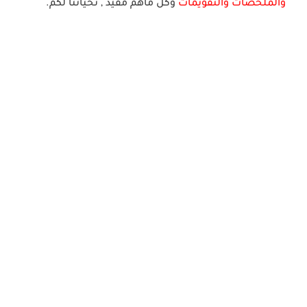
والملخصات والتقويمات
وكل ماهم
مف
يد
, ت
حياتنا لك
م.