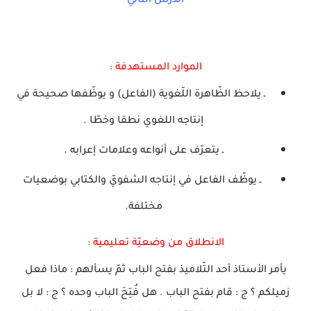
الدرس الثاني
الموارد المستهدفة :
ـ يلاحظ الظّاهرة اللّغوية (الفاعل) و يوظّفها صحيحة في
إنتاجه اللغوي نطقا وخطّا .
ـ يتعرّف على أنواعه وعلامات إعرابه .
ـ يوظّف الفاعل في إنتاجه الشفويّ والكتابي بوضعيات
مختلفة.
الانطلاق من وضعيّة تعليمية :
يأمر الأستاذ أحد التّلاميذ بفتح الباب ثمّ يسألهم : ماذا فعل
زميلكم ؟ ج : قام بفتح الباب . هل فُتِحَ الباب وحده ؟ ج : لا بل