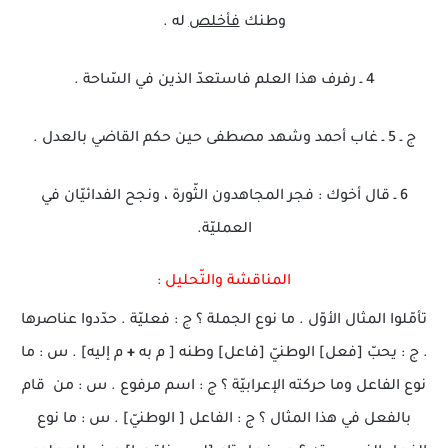
وطنك
فأخلص
له .
4 ـ رفرف هذا العلم فاستعدّ الذين في السّاحة .
ج ـ 5 ـ غاب أحمد وشهد مصطفى حين حكم القاضي بالعدل .
6 ـ قال أخوك : فجر المجاهدون الثّورة ، ونجح الفدائيّان في
العمليّة.
المناقشة والتّحليل :
تأمّلوا المثال الأوّل . ما نوع الجملة ؟ ج : فعليّة . حدّدوا عناصرها
. ج : يحبّ [فعل] الوطنيّ [فاعل] وطنه [ م به
+
م إليه] . س : ما
نوع الفاعل وما حركته الإعرابيّة ؟ ج : اسم مرفوع . س : من قام
بالفعل في هذا المثال ؟ ج : الفاعل [ الوطنيّ] . س : ما نوع