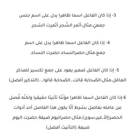
3- إذا كان الفاعل اسما ظاهرا يدل على اسم جنس
جمعيّ،مثال:أثمر الشّجر.أثمرت الشجر.
4- إذا كان الفاعل اسما ظاهرا يدل على اسم
جمع،مثال:حضرالنساء.حضرت النساء.
5- إذا كان الفاعل ضمير يعود على جمع تكسير للمذكر
العاقل،مثال:الصّحابة قالت…الصّحابة قالوا….(التذكير أفضل)
6-إذا كان الفاعل اسما ظاهرا مؤنّثا تأنيثا حقيقيا ولكنّه فُصل
عن عامله بفاصل بشرط ألّا يكون هذا الفاصل أحد أدوات
الحصر(إلاّ،غير،سوى)،مثال:حضراليوم ضيفة.حضرت اليوم
ضيفة.(التأنيث أفضل)