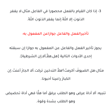
3- إذا كان القيام بالفعل محصورا في الفاعل.مثال:لا يغفر
الذنوبَ إلا اللهُ.إنما يغفر الذنوبَ اللهُ.
تأخيرالفعل والفاعل جوازاعن المفعول به:
يجوز تأخير الفعل والفاعل عن المفعول به جوازا إن سبقته
إحدى الأدوات التالية [هل,هلاَّ,ألا,إن الشرطية].
مثال:هل الضيوفَ أكرمتَ؟هلاَّ التدخين تركت.ألا الجارَ أعنتَ.إن
الكبارَ راعينا أحبونا.
تنبيه: ألا أداة عرض وهو الطلب برفق أما هلَّا فهي أداة تحضيض
وهو الطلب بشدة وقوة.