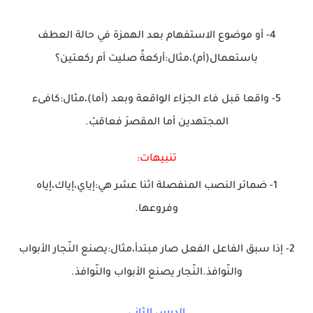
4- أو موضوع الاستفهام بعد الهمزة في حالة العطف
باستعمال(أم)،مثال:أركعةً صليت أم ركعتين؟
5- واقعا قبل فاء الجزاء الواقعة وبعد (أما)،مثال:كافىء
المجتهدين أما المقصرَ فعاقبْ.
تنبيهات:
1- ضمائر النصب المنفصلة اثنا عشر هي:إياي،إياك،إياه
وفروعها.
2- إذا سبق الفاعل الفعل صار مبتدأ،مثال:يصنع النّجار الأبواب
والنّوافذ.النّجار يصنع الأبواب والنّوافذ.