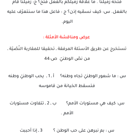
فتحه زميلنا . ما علاقة زميلكم بالفعل فتح؟ ج: زميلنا قام
بالفعل. س: كيف نسمّيه إذن؟ ج : فاعل هذا ما سنتعرّف عليه
اليوم.
عرض ومناقشة الأمثلة :
تستخرج عن طريق الأسئلة المرفقة ـ تحقيقا للمقاربة النّصّيّة ـ
من نصّ الوطنيّ ص:44
س : ما شعور الوطنيّ تجاه وطنه؟ أ ـ 1 ـ يحب الوطنيّ وطنه
فتسقط الخيانة من قاموسه
س: كيف هي مستويات الأمم؟ ب ـ 2 ـ تتفاوت مستويات
الأمم .
س : بم نبرهن على حب الوطن ؟ 3 ـ إذا أحببت