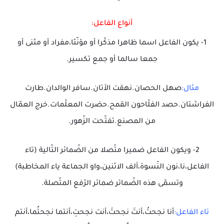
أنواع الفاعل:
1- يكون الفاعل اسما ظاهرا مذكّرا أو مؤنّثا،مفراد أو مثنى أو
جمعا سالما أو جمع تكسير.
مثال:
صهل الحصان.نهقت الأتان.سافر الوالدان.طارت
الفراشتان.حصد الفلّاحون القمح.حضرت المعلّمات.خرج العمّال
من المصنع.تفتّحت الزّهور.
2- ويكون الفاعل ضميرا متّصلا من الضّمائر التّالية (تاء
الفاعل،نا،نون النّسوة،ألف الاثنين،واو الجماعة ياء المخاطبة)
وتسمّى هذه الضّمائر ضمائر الرّفع المتّصلة.
تاء الفاعل:
أنا نجحتُ،أنتَ نجحتَ،أنت نجحتِ،أنتما نجحتُما،أنتم