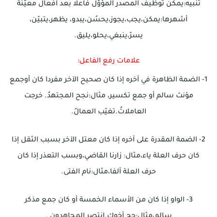
تنبيه:يمكن توظيف المصدر المؤوّل فاعلا بعد أفعال معيّنة
أشهرها:يمكن،يجب،يجوز،يحسُن،يبدو، يظهر،يتبيّن،
يسرّ،ينبغي،يحلو،يليق.
علامات رفع الفاعل:
1- الضمة الظاهرة في آخره إذا كان صحيح الآخر مفردا كان أوجمع
مؤنث سالم أو جمع تكسير، مثال:نجح المجتهدُ. خرجت
العاملاتُ.تغيّب العمالُ.
2- الضمة المقدرة على آخره إذا كان معتل الآخر بسبب الثقل إذا
كان حرف العلة ياء،مثال: زارنا القاضي،وبسب التعذر إذا كان
حرف العلة ألفا،مثال:نام الفتى.
3- الواو إذا كان من الأسماء الخمسة أو كان جمع مذكر
سالم،مثال:حج أخوك.انتصر المجاهدون .