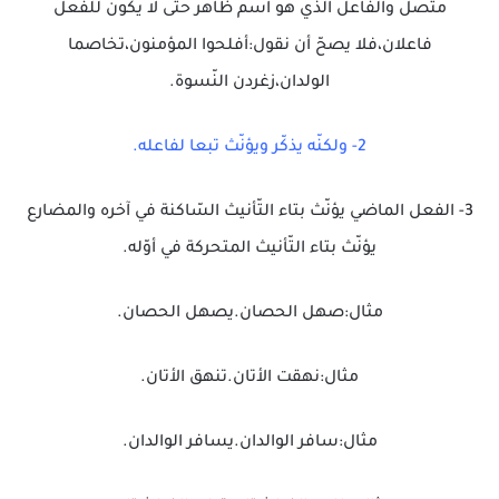
متصل والفاعل الذي هو اسم ظاهر حتى لا يكون للفعل
فاعلان،فلا يصحّ أن نقول:أفلحوا المؤمنون،تخاصما
الولدان،زغردن النّسوة.
2- ولكنّه يذكّر ويؤنّث تبعا لفاعله.
3- الفعل الماضي يؤنّث بتاء التّأنيث السّاكنة في آخره والمضارع
يؤنّث بتاء التّأنيث المتحركة في أوّله.
مثال:صهل الحصان.يصهل الحصان.
مثال:نهقت الأتان.تنهق الأتان.
مثال:سافر الوالدان.يسافر الوالدان.