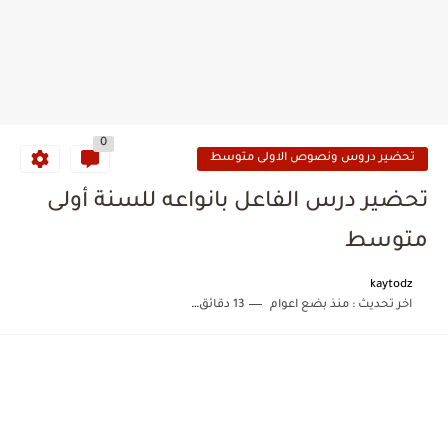
0
تحضير دروس ونصوص الاولى متوسط
تحضير درس الفاعل بانواعه للسنة أولى
متوسط
kaytodz
اخر تحديث :
منذ بضع اعوام
13 دقائق للقراءة