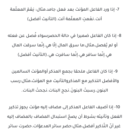
7- إذا ورد الفاعل المؤنث بعد فعل جامد،مثال: نِعْمَ المعلّمة
أنت.نعْمتِ المعلّمة أنت.(التأنيث أفضل)
8- إذا كان الفاعل ضميرا في حالة الحصرسواء فُصل عن فعله
أو لم يُفصل،مثال:ما سرق المال إلّا هي.إنّما سرقت المال
هي.إنّما سافر هي.إنّما سافرت هي.(التأنيث أفضل)
9- إذا كان الفاعل ملحقا بجمع المذكر أوالمؤنث السالمين
والأفضل التذكير مع المذكروالتأنيث مع المؤنث،مثال:رسب
البنون.رسبتْ البنونَ.نجح البنات.نجحتْ البنات.
10- إذا أضيف الفاعل المذكر إلى مضاف إليه مؤنث يجوز تذكير
الفعل وتأنيثه بشرط أن يصحّ استبدال المضاف بالمضاف إليه
غير أنّ التّذكير أفضل،مثال:حضر سائر المدعوّات.حضرت سائر