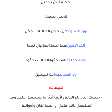
نجحتُمْ،أنتنّ نجحتُنّ
نا:نحن نجحنا.
نون النسوة:
هنّ نجحْن،الطالبات نجحْن
ألف الاثنين:
هما نجحا،الطالبان نجحَا
واو الجماعة:
هم نجحُوا،الطلاب نجحُوا
ياء المخاطبة:
أنت تنجحين
تنبيهات:
– سمّيت التاء تاء الفاعل لأنها أكثر ما تستعمل فاعلا وقد
تستعمل نائب فاعل أو اسما لكان وأخواتها.