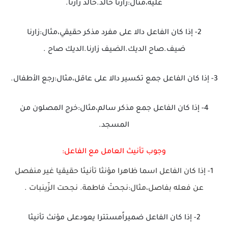
عليه،مثال:زارنا خالد.خالد زارنا.
2- إذا كان الفاعل دالا على مفرد مذكر حقيقي،مثال:زارنا
ضيف.صاح الديك.الضيف زارنا.الديك صاح .
3- إذا كان الفاعل جمع تكسير دالا على عاقل،مثال:رجع الأطفال.
4- إذا كان الفاعل جمع مذكر سالم،مثال:خرج المصلون من
المسجد.
وجوب تأنيث العامل مع الفاعل:
1- إذا كان الفاعل اسما ظاهرا مؤنثا تأنيثا حقيقيا غير منفصل
عن فعله بفاصل،مثال:نجحتْ فاطمة. نجحت الزّينبات .
2- إذا كان الفاعل ضميراًمستترا يعودعلى مؤنث تأنيثا