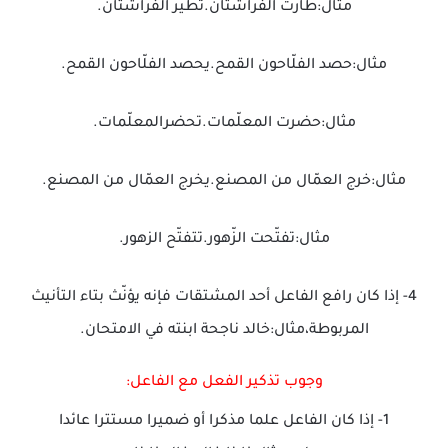
مثال:طارت الفراشتان.تطير الفراشتان.
مثال:حصد الفلّاحون القمح.يحصد الفلّاحون القمح.
مثال:حضرت المعلّمات.تحضرالمعلّمات.
مثال:خرج العمّال من المصنع.يخرج العمّال من المصنع.
مثال:تفتّحت الزّهور.تتفتّح الزهور.
4- إذا كان رافع الفاعل أحد المشتقات فإنه يؤنّث بتاء التأنيث
المربوطة،مثال:خالد ناجحة ابنته في الامتحان.
وجوب تذكير الفعل مع الفاعل:
1- إذا كان الفاعل علما مذكرا أو ضميرا مستترا عائدا