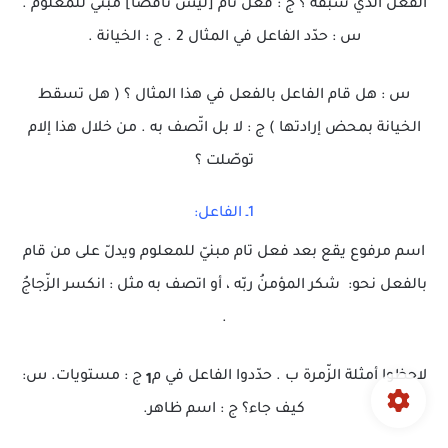
الفعل الذي سبقه ؟ ج : فعل تام [ليس ناقصا] مبني للمعلوم .
س : حدّد الفاعل في المثال 2 . ج : الخيانة .
س : هل قام الفاعل بالفعل في هذا المثال ؟ ( هل تسقط
الخيانة بمحض إرادتها ) ج : لا بل اتّصف به . من خلال هذا إلام
توصّلت ؟
1ـ الفاعل:
اسم مرفوع يقع بعد فعل تام مبنيّ للمعلوم ويدلّ على من قام
بالفعل نحو: شكر المؤمنُ ربّه ، أو اتصف به مثل : انكسر الزّجاجُ
.
لاحظوا أمثلة الزّمرة ب . حدّدوا الفاعل في م
ج : مستويات. س:
1
كيف جاء؟ ج : اسم ظاهر.