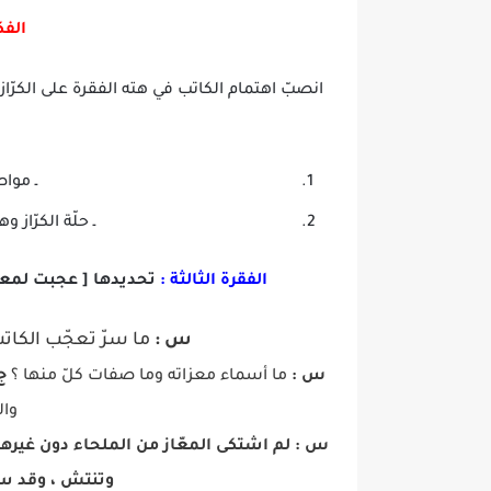
الفك
انصبّ اهتمام الكاتب في هته الفقرة على الكرّاز
ـ مواص
ـ حلّة الكرّاز 
الفقرة الثالثة :
تحديدها [ عجبت لمعرف
س :
ما سرّ تعجّب الكات
س :
ما أسماء معزاته وما صفات كلّ منها ؟
ج
وال
س :
لم اشتكى المعّاز من الملحاء دون غيرها
وتنتش ، وقد سو