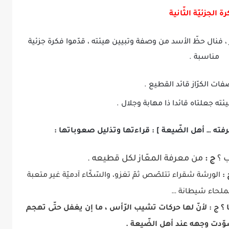
رة الجزئيّة الثّانية
 ، فنال حظّ الأسد من وصفة وتبيين هيئته ، قدّموا فكرة جزئية
مناسبة .
فات الكرّاز قائد القطيع .
وهيئته جعلتاه قائدا ذا مهابة وجلال .
ته … أهل الضّيعة ] : قراءتها وتذليل صعوباتها :
ب ؟
ج :
من معرفة المعّاز لكل قطيعه .
 :
الورشة شقراء تتلصّص ثمّ تغزو، والسّكّاء آدميّة غير متعبة
ملحاء شيطانة …
 ؟
ج :
لأنّ لها حركات تشيب الرّأس ، ما إن يغفل حتّى تهجم
ّدت وجهه عند أهل الضّيعة .