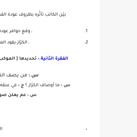
بيّن الكاتب تأثّره بظروف عودة القط
ـ وقع حوافر عودة
ـ الكرّاز يقود 
الفقرة الثانية :
تحديدها [ الموكب 
س :
من يصف الكا
س :
ما أوصاف الكرّاز ؟
ج :
في عنقه ج
س :
عم يعلن صو
ال