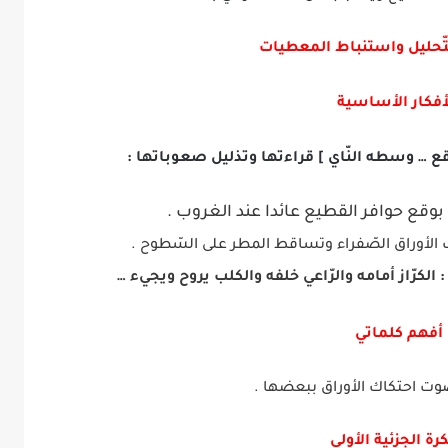
تّحليل واستنباط المعطيات
أفكار الأساسية
وقع … وسطه النّاي ] قراءتها وتذليل صعوباتها :
بوقع حوافر القطيع عائدا عند الغروب .
لأوراق الصّفراء وتساقط المطر على السّطوح .
:
الكرّاز أمامه والرّاعي خلفه والكلب يروح ويجيء …
أفهم كلماتي
ت احتكاك الأوراق ببعضها .
رة الجزئية الأولى