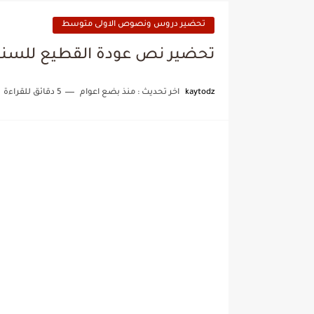
تحضير دروس ونصوص الاولى متوسط
تحضير نص عودة القطيع للسن
kaytodz
اخر تحديث :
منذ بضع اعوام
5 دقائق للقراءة