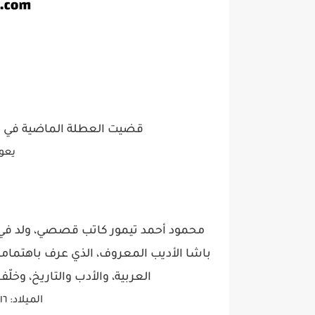
قضيت العطلة الماضية في الر
يعو
ت
محمود أحمد تيمور كاتب قصصي، ولد في ا
باشا الأديب المعروف، الذي عرف باهتمامات
العربية، والأدب والتاريخ، وخل
الميلاد: ١٦ يونيو، ١٨٩٤،القاهرة، مصر