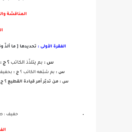
المناقشة وال
ال
الفقرة الأولى :
تحديدها [ ما ألذّ 
س :
بم يتلذّذ الكاتب
؟ ج :
س :
بم شبّهه الكاتب ؟
ج :
بحفيف ا
س :
من تدبّر أمر قيادة القطيع ؟
ج 
حفيف : صو
الفك