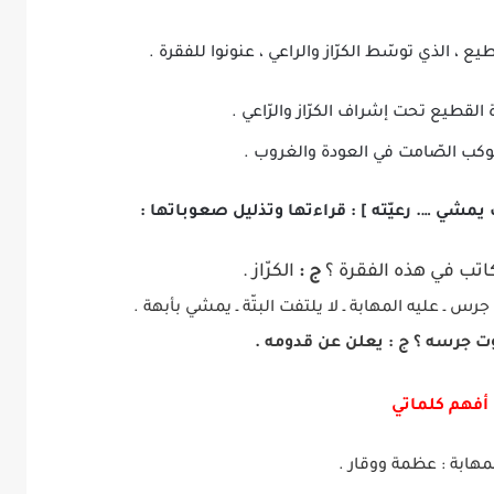
يع ، الذي توسّط الكرّاز والراعي ، عنونوا للفقرة .
 القطيع تحت إشراف الكرّاز والرّاعي .
الموكب الصّامت في العودة والغروب .
يمشي …. رعيّته ] : قراءتها وتذليل صعوباتها :
تب في هذه الفقرة ؟
ج :
الكرّاز .
رس ـ عليه المهابة ـ لا يلتفت البتّة ـ يمشي بأبهة .
ت جرسه ؟
ج :
يعلن عن قدومه .
أفهم كلماتي
مهابة : عظمة ووقار .