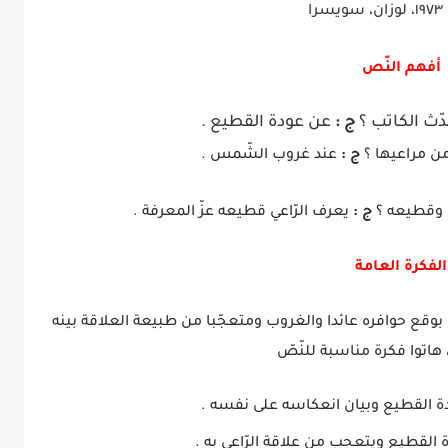
را
أفهم النّص
دّث الكاتب ؟
ج :
عن عودة القطيع .
من مراعيها ؟
ج :
عند غروب الشّمس .
ي وقطيعه ؟
ج :
يعرف الرّاعي قطيعه عزّ المعرفة .
الفكرة العامة
بوقع حوافره عائدا والغروب ومتعجّبا من طبيعة العلاقة بينه
 هاتوا فكرة مناسبة للنّصّ
ة القطيع وبيان انعكاسه على نفسه .
دة القطيع ويتعجب من علاقة الرّاعي به .