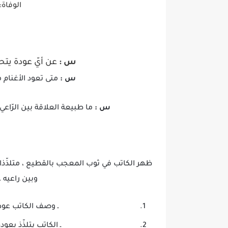
الوفاة: ١٩٧٣، لوزان، سويس
س :
عن أيّ عودة يتح
س :
متى تعود الأغنام 
س :
ما طبيعة العلاقة بين الرّاع
ظهر الكاتب في ثوب المعجب بالقطيع ، متلذّذا 
وبين راعيه ،
ـ وصف الكاتب عود
ـ الكاتب يتلذّذ بعو