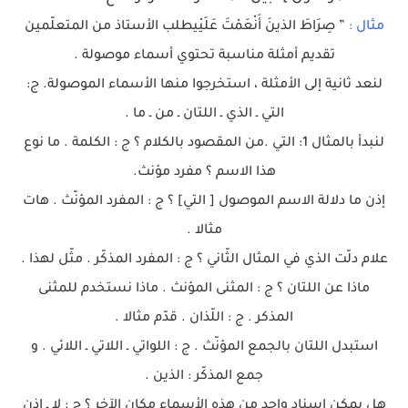
مثال :
” صِرَاطَ الذينَ أَنْعَمْتَ عَلَيْيطلب الأستاذ من المتعلّمين
تقديم أمثلة مناسبة تحتوي أسماء موصولة .
لنعد ثانية إلى الأمثلة ، استخرجوا منها الأسماء الموصولة. ج:
التي ـ الذي ـ اللتان ـ من ـ ما .
لنبدأ بالمثال 1: التي .من المقصود بالكلام ؟ ج : الكلمة . ما نوع
هذا الاسم ؟ مفرد مؤنث.
إذن ما دلالة الاسم الموصول [ التي] ؟ ج : المفرد المؤنّث . هات
مثالا .
علام دلّت الذي في المثال الثّاني ؟ ج : المفرد المذكّر . مثّل لهذا .
ماذا عن اللتان ؟ ج : المثنى المؤنث . ماذا نستخدم للمثنى
المذكر . ج : اللّذان . قدّم مثالا .
استبدل اللتان بالجمع المؤنّث . ج : اللواتي ـ اللاتي ـ اللائي . و
جمع المذكّر : الذين .
هل يمكن إسناد واحد من هذه الأسماء مكان الآخر ؟ ج : لا ـ إذن