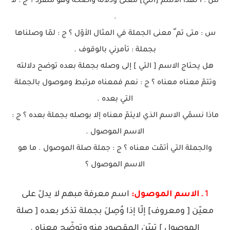
س : أ لهذا الاسم [التي] معنى ودلالة واضحة وهو منفرد ؟ ج : لا
.
س : متى تم ّ معنى الجملة في المثال الأوّل ؟ ج : لمّا وصلناها
بجملة : تأمرني بالوقوف .
هل يحتاج الاسم [ التي ] إلى وصله بجملة بعده توضح دلالته
وتتمّ معناه معناه ؟ ج : نعم فمعناه مرتبط وموصول بالجملة
التي بعده .
ماذا نسمّي الاسم الذي لايتمّ معناه إلا بوصله بجملة بعده ؟ ج :
الاسم الموصول .
والجملة التي أتمّت معناه ؟ ج : جملة صلة الموصول . ما هو
الاسم الموصول ؟
1 ـ
الاسم الموصول:
اسم معرفة مبهم لا يدلّ على
معيّن [ ومعروف] إلّا إذا وُصِلَ بجملة تذكر بعده [ صلة
الموصول ] تبيّن المقصود منه وتوضّح معناه .