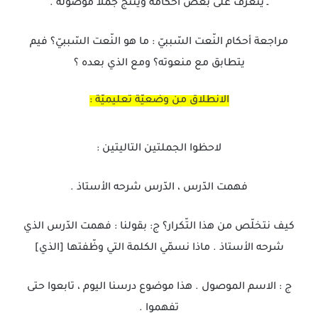
ـ يتعرّف على بعض أحكامه وينتج جملا موصولة .
مراجعة أحكام النّعت السّببيّ : ما هو النّعت السّببيّ؟ فيم
يتطابق مع منعوته؟ ومع الذي بعده ؟
الانطلاق من وضعيّة تعليميّة :
لاحظوا الجملتين التاليتين :
فهمت الدّرس ، الدّرس شرحه الأستاذ .
كيف نتخلّص من هذا التّكرار؟ ج: بقولنا : فهمت الدّرس الذي
شرحه الأستاذ . ماذا نسمّي الكلمة التي وظّفتها [الذي]
ج : الاسم الموصول . هذا موضوع درسنا اليوم ، تابعوا حتى
تفهموا .