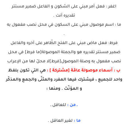
اغفر : فعل أمر مبني على السّكون و الفاعل ضمير مستتر
تقديره أنت .
ما : اسم موصول مبني على السكون في محل نصب مفعول به
.
فرط: فعل ماض مبني على الفتح الظّاهر على آخره والفاعل
ضمير مستتر تقديره هو والجملة الموصولة[ما فرط] في محل
نصب مفعول به وصلة الموصول[فرط]لا محلّ لها من الإعراب
ب :
أسماء موصولة عامّة [مشتركة ] :
هي التي تكون بلفظ
واحد للجميع ، فيشترك فيها المفرد والمثنّى والجمع والمذكّر
و المؤنّث . ومنها :
ـ من :
للعاقل ـ
ما :
لغير العاقل .