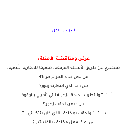
الدرس الاول
عرض ومناقشة الأمثلة :
تستخرج عن طريق الأسئلة المرفقة ـ تحقيقا للمقاربة النّصّيّة ـ
من نصّ فداء الجزائر ص:41
س : ما الذي انتظرته زهور؟
أ ـ 1 ـ ” وانتظرت الكلمة الرّهيبة التي تأمرني بالوقوف “.
س : بمن لحقت زهور ؟
ب ـ 2 ـ ” ولحقت بمخلوف الذي كان ينتظرني …”.
س: ماذا فعل مخلوف بالقنبلتين؟