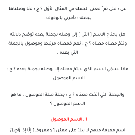
س : متى تم ّ معنى الجملة في المثال الأوّل ؟ ج : لمّا وصلناها
بجملة : تأمرني بالوقوف .
هل يحتاج الاسم [ التي ] إلى وصله بجملة بعده توضح دلالته
وتتمّ معناه معناه ؟ ج : نعم فمعناه مرتبط وموصول بالجملة
التي بعده .
ماذا نسمّي الاسم الذي لايتمّ معناه إلا بوصله بجملة بعده ؟ ج :
الاسم الموصول .
والجملة التي أتمّت معناه ؟ ج : جملة صلة الموصول . ما هو
الاسم الموصول ؟
1 ـ الاسم الموصول:
اسم معرفة مبهم لا يدلّ على معيّن [ ومعروف] إلّا إذا وُصِلَ