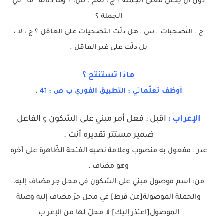
دون أن يختل معنى الجملة ؟ ج : نعم . س: ؟ وما دلالة “ما” في
الجملة ؟
ج : التّضحيات . س : هل دلّت التضحيات على العاقل ؟ ج : لا ،
بل دلّت على غير العاقل .
ماذا تستنتج ؟
أوظف تعلّماتي : التطبيق الفوري ب ص : 41 .
الإعراب :
اقبل : فعل أمر مبني على السّكون و الفاعل
ضمير مستتر تقديره أنت .
عذر : مفعول به منصوب وعلامة نصبه الفتحة الظّاهرة على آخره
وهو مضاف .
من: اسم موصول مبني على السّكون في محل جر مضاف إليه.
والجملة الموصولة[من فرط] في محل جرّ مضاف إليه وصلة
الموصول[اعتذر إليك] لا محلّ لها من الإعراب