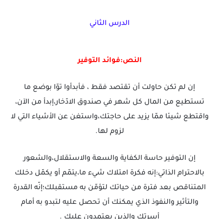
الدرس الثاني
النص:فوائد التوفير
إن لم تكن حاولت أن تقتصد فقط ، فأبدأوا توّا بوضع ما
تستطيع من المال كل شهر في صندوق الادّخار،إبدأ من الآن،
واقتطع شيئا ممّا يزيد على حاجتك،واستغن عن الأشياء التي لا
لزوم لها.
إن التوفير حاسة الكفاية والسعة والاستقلال،والشعور
بالاحترام الذاتي:إنه فكرة امتلاك شيء ما،يتمّم أو يكمّل دخلك
المتناقص بعد فترة من حياتك لتؤمّن به مستقبلك؛إنّه القدرة
والتأثير والنفوذ الذي يمكنك أن تحصل عليه لتبدو به أمام
أسرتك والذين يعتمدون عليك .