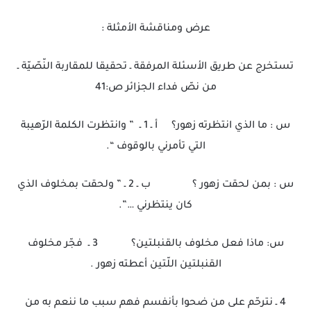
عرض ومناقشة الأمثلة :
تستخرج عن طريق الأسئلة المرفقة ـ تحقيقا للمقاربة النّصّيّة ـ
من نصّ فداء الجزائر ص:41
س : ما الذي انتظرته زهور؟ أ ـ 1 ـ ” وانتظرت الكلمة الرّهيبة
التي تأمرني بالوقوف “.
س : بمن لحقت زهور ؟ ب ـ 2 ـ ” ولحقت بمخلوف الذي
كان ينتظرني …”.
س: ماذا فعل مخلوف بالقنبلتين؟ 3 ـ فجّر مخلوف
القنبلتين اللّتين أعطته زهور .
4 ـ نترحّم على من ضحوا بأنفسم فهم سبب ما ننعم به من