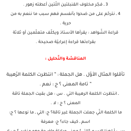
3 ـ فجّر مخلوف القنبلتين اللّتين أعطته زهور .
4 ـ نترحّم على من ضحوا بأنفسم فهم سبب ما ننعم به من
حرية .
قراءة الشّواهد : يقرأها الأستاذ ويكلّف متعلّمين أو ثلاثة
بقراءتها قراءة إعرابيّة صحيحة .
المناقشة والتّحليل :
تأمّلوا المثال الأوّل . هل الجملة : ” انتظرت الكلمة الرّهيبة
” تامة المعنى ؟ ج : نعم .
ـ انتظرت الكلمة الرهيبة التي . س : هل بقيت الجملة تامّة
المعنى ؟ ج : لا .
ما الكلمة التّي جعلت الجملة غير تامّة؟ ج: التي ـ ما نوعها ؟ ج:
اسم ـ كيف جاء؟ ج: معرفة