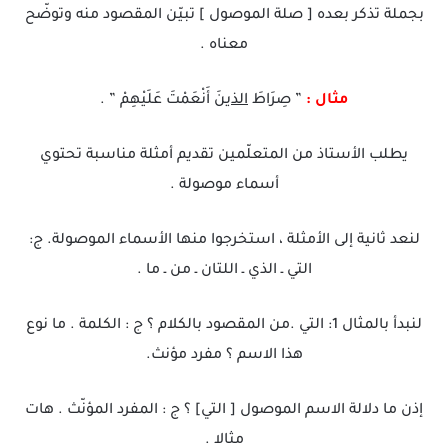
بجملة تذكر بعده [ صلة الموصول ] تبيّن المقصود منه وتوضّح
معناه .
مثال :
” صِرَاطَ
الذينَ
أَنْعَمْتَ عَلَيْهِمْ ” .
يطلب الأستاذ من المتعلّمين تقديم أمثلة مناسبة تحتوي
أسماء موصولة .
لنعد ثانية إلى الأمثلة ، استخرجوا منها الأسماء الموصولة. ج:
التي ـ الذي ـ اللتان ـ من ـ ما .
لنبدأ بالمثال 1: التي .من المقصود بالكلام ؟ ج : الكلمة . ما نوع
هذا الاسم ؟ مفرد مؤنث.
إذن ما دلالة الاسم الموصول [ التي] ؟ ج : المفرد المؤنّث . هات
مثالا .