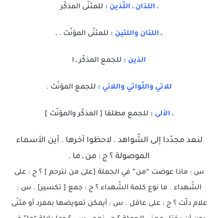
ـ اللذان ـ اللّذين :
للمثنّى المذكّر
ـ اللتان واللتين :
للمثنّى المؤنّث . ـ
الذين :
للجمع المذكّر ـ ا
للاتي واللّواتي واللائي :
للجمع المؤنّث .
ـ الألى :
للجمع مطلقا [ المذكّر والمؤنّث ]
لنعد مجدّدا إلى الشّواهد . لاحظوا آخرها . أين الأسماء
الموصولة ؟ ج : من ـ ما .
س : ماذا عوضت “من” في الجملة [على من نترحم ] ؟ ج : على
الشّهداء . ما نوع كلمة الشّهداء ؟ ج : جمع [ تكسير] . س :
علام دلّت ؟ ج : على عاقل . س : أيمكن تعويضها بمفرد أو مثنّى