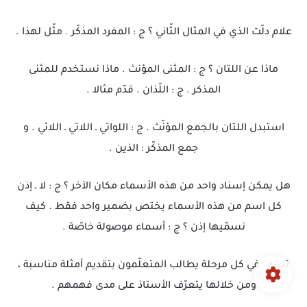
علام دلّت الذي في المثال الثّاني ؟ ج : المفرد المذكّر . مثّل لهذا .
ماذا عن اللتان ؟ ج : المثنى المؤنث . ماذا نستخدم للمثنى
المذكر . ج : اللّذان . قدّم مثالا .
استبدل اللتان بالجمع المؤنّث . ج : اللواتي ـ اللاتي ـ اللائي . و
جمع المذكّر : الذين .
هل يمكن إسناد واحد من هذه الأسماء مكان الآخر ؟ ج : لا ـ إذن
كل اسم من هذه الأسماء يختص بضمير واحد فقط . كيف
نسمّيها إذن ؟ ج : أسماء موصولة خاصّة .
تنبيه : في كل مرحلة يطالب المتعلّمون بتقديم أمثلة مناسبة ،
ومن خلالها يتعرّف الأستاذ على مدى فهمهم .