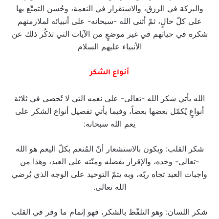
والبركة في الرزق، والاستقرار في النعمة، وحُسن التمتّع بها
على كلّ حالٍ، ثمّ أثنى الله -سبحانه- على أنبيائه لملازمتهم
شكره في حياتهم في غير موضعٍ من الآيات التي تذكُر ذلك عن
الأنبياء عليهم السلام
أنواع الشكر
الله يأتي شكر الله -تعالى- على نعمه التي لا تُحصى في ثلاثة
أنواعٍ يُكمّل بعضها بعضاً، وفيما يأتي تفصيل أنواع الشكر على
نِعم الله سبحانه:
شكر القلب: ويكون بالاستشعار أنّ المُنعم بكلّ النِعم هو الله
-تعالى- وحده، والإقرار بفضله ومنّته على العبد، وهذا من
واجبات العبد تجاه ربّه، وبه يتمّ التوحيد على الوجه الذي يُرضي
الله تعالى.
شكر اللسان: وهو التلفّظ بالشكر، فهو إتمام ما وقر في القلب