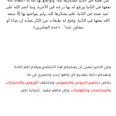
من نعمة في الدّنيا فشكرها لله، وتواضع بها لله إلّا أعطاه الله
نفعها في الدّنيا ورفع له بها درجة في الآخرة. وما أنعم الله على
عبد نعمة في الدّنيا، فلم يشكرها لله، ولم يتواضع بها إلّا منعه
الله نفعها في الدّنيا، وفتح له طبقات من النّار يعذّبه إن شاء أو
يتجاوز عنه” . «عدة الصابرين»
وفي الاخير نتمنى ان يعجبكم هذا التحضير ويقدم لكم افادة
ونعدكم دائما بتقديم كل ماهو جديد وحصري في ما
يخص
تحضير الدروس والنصوص
ومختلف
الفروض والاختبارات
والملخصات والتقويمات
وكل ماهم
مف
يد
, ت
حيات
نا لك
م.