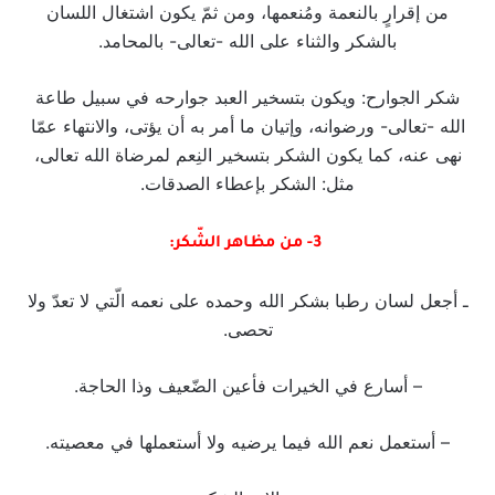
من إقرارٍ بالنعمة ومُنعمها، ومن ثمّ يكون اشتغال اللسان
بالشكر والثناء على الله -تعالى- بالمحامد.
شكر الجوارح: ويكون بتسخير العبد جوارحه في سبيل طاعة
الله -تعالى- ورضوانه، وإتيان ما أمر به أن يؤتى، والانتهاء عمّا
نهى عنه، كما يكون الشكر بتسخير النِعم لمرضاة الله تعالى،
مثل: الشكر بإعطاء الصدقات.
3- من مظاهر الشّكر:
ـ أجعل لسان رطبا بشكر الله وحمده على نعمه الّتي لا تعدّ ولا
تحصى.
– أسارع في الخيرات فأعين الضّعيف وذا الحاجة.
– أستعمل نعم الله فيما يرضيه ولا أستعملها في معصيته.