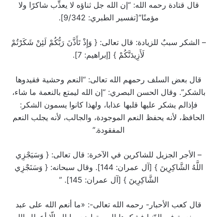
قال قتادة رحمه الله: “إن الله جل ثناؤه لا يعذِّب شاكرًا ولا
مؤمنًا”[تفسير الطبري: 9/342].
– الشكر سببٌ للزيادة: قال تعالى: { وَإِذْ تَأَذَّنَ رَبُّكُمْ لَئِنْ شَكَرْتُمْ
لَأَزِيدَنَّكُمْ } [إبراهيم: 7].
قال بعض السلف رحمهم الله تعالى: “النعم وحشية فقيدوها
بالشكر”. وقال الحسن البصري: “إن الله ليمتع بالنعمة ما شاء،
فإذالم يشكر عليها قلبها عذابا، ولهذا كانوا يسمون الشكر:
الحافظ، لأنه يحفظ النعم الموجودة، والجالب، لأنه يجلب النعم
المفقودة.”
– الأجر الجزيل للشاكرين في الآخرة: قال تعالى: { وَسَيَجْزِي
اللَّهُ الشَّاكِرِينَ } [آل عمران: 144]. وقال سبحانه: { وَسَنَجْزِي
الشَّاكِرِينَ } [آل عمران: 145]. ”
قال كعب الأحبار- رحمه الله تعالى-: «ما أنعم الله على عبد