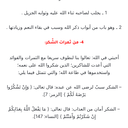
1 ـ يجلب لصاحبه ثناء الله عليه وثوابه الجزيل .
2 ـ وهو باب من أبواب ذكر الله وسبب في بقاء النعم وزيادتها .
4- من ثمرات الشّكر:
أحبتي في الله: تعالوا بنا لنطوف سريعا مع الثمرات والفوائد
التي أعدت للشاكرين؛ الذين شكروا الله على نعمه؛
واستخدموها في طاعة الله؛ والتي تتمثل فيما يلي:
– الشكر سببٌ لرضى الله عن عبده: قال تعالى: { وَإِنْ تَشْكُرُوا
يَرْضَهُ لَكُمْ } [الزمر: 7].
– الشكر أمان من العذاب: قال تعالى: { مَا يَفْعَلُ اللَّهُ بِعَذَابِكُمْ
إِنْ شَكَرْتُمْ وَآَمَنْتُمْ } [النساء: 147].