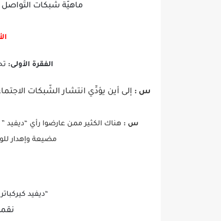
ماهيّة شبكات التّواصل 
ال
الفقرة الأولى:
تحد
س :
إلى أين يؤدِّي انتشار الشّبكات الاجتماع
س :
هناك الكثير ممن عارضوا رأي “ديفيد ” 
مضيعة وإهدار للوق
“ديفيد كيركبات
نقمة