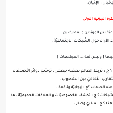
إقبال : الإتيان.
رة الجزئية الأولى
يّة بين المؤيّدين والمعارضين .
الآراء حول الشّبكات الاجتماعيّة .
دها [ وليس ثمة …. المجتمعات ]
؟
ج :
تربط العالم بعضه ببعض ـ توسّع دوائر الأصدقاء
لتّقارب الثقافيّ بين الشّعوب .
ذه الخدمات ؟
ج :
إيجابيّة ونافعة .
ّبكات ؟
ج :
تكشف الخصوصيّات و العلاقات الحميميّة . ما
ذا ؟ ج : سلبيّ وضار .