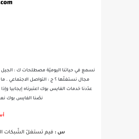
مجال نستغلّها ؟ ج : التواصل الاجتماعي . ما 
عدّدنا خدمات الفايس بوك اعتبرناه إيجابيا وإذا أ
نصّنا الفايس بوك نعمة أم نقم
أس
س :
فيم تستغلّ الشّبكات الا