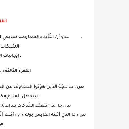
الفك
يبدو أن التّأيد والمعارضة سابقي ا
الشّبكات 
ـ إيجابيات ا
الفقرة الثالثة :
تح
س :
ما حجّة الذين هوّنوا المخاوف من الش
ستجعل العالم مكان
س:
ما الذي تتعهّد الشّركات بمراعاته 
س :
ما الذي أثبته الفايس بوك ؟
ج :
أثبت أنّ
في