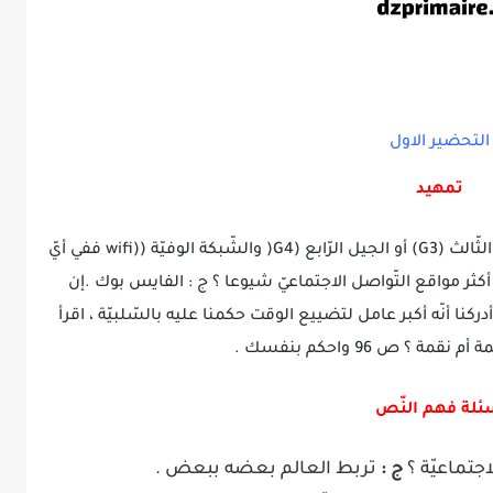
التحضير الاول
تمهيد
نسمع في حياتنا اليوميّة مصطلحات ك : الجيل الثّالث (G3) أو الجيل الرّابع (G4( والشّبكة الوفيّة ((wifi ففي أيّ
أكثر مواقع التّواصل الاجتماعيّ شيوعا ؟ ج : الفايس بوك .إن
دركنا أنّه أكبر عامل لتضييع الوقت حكمنا عليه بالسّلبيّة ، اقرأ
ة ؟ ص 96 واحكم بنفسك .
ئلة فهم النّص
جتماعيّة ؟
ج :
تربط العالم بعضه ببعض .