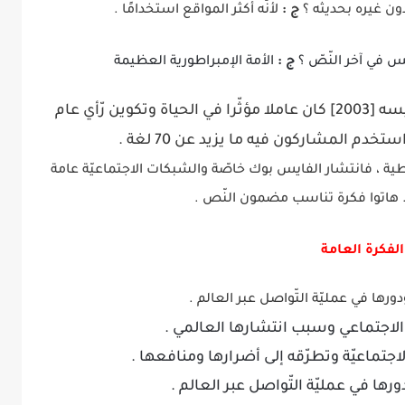
ن غيره بحديثه ؟
ج :
لأنّه أكثر المواقع استخدامًا .
يس في آخر النّصّ ؟
ج :
الأمة الإمبراطورية العظيمة
لأنه ومنذ تأسيسه [2003] كان عاملا مؤثّرا في الحياة وتكوين رّأي عام
خدم المشاركون فيه ما يزيد عن 70 لغة .
اطية ، فانتشار الفايس بوك خاصّة والشبكات الاجتماعيّة عامة
 . هاتوا فكرة تناسب مضمون النّص .
الفكرة العامة
ورها في عمليّة التّواصل عبر العالم .
الاجتماعي وسبب انتشارها العالمي .
جتماعيّة وتطرّقه إلى أضرارها ومنافعها .
رها في عمليّة التّواصل عبر العالم .