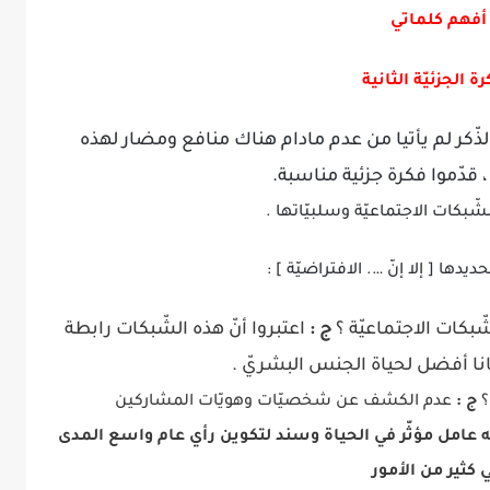
أفهم كلماتي
رة الجزئيّة الثانية
لذّكر لم يأتيا من عدم مادام هناك منافع ومضار لهذه
، قدّموا فكرة جزئية مناسبة.
لشّبكات الاجتماعيّة وسلبيّاتها .
ديدها [ إلا إنّ …. الافتراضيّة ] :
ّبكات الاجتماعيّة ؟
ج :
اعتبروا أنّ هذه الشّبكات رابطة
ا أفضل لحياة الجنس البشريّ .
؟
ج :
عدم الكشف عن شخصيّات وهويّات المشاركين
ه عامل مؤثّر في الحياة وسند لتكوين رأي عام واسع المدى
 كثير من الأمور