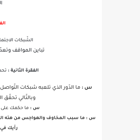
ال
الفك
الشّبكات الاجتماع
تباين المواقف وتعدّد 
الفقرة الثانية :
تحدي
س :
ما الدّور الذي تلعبه شبكات التّواصل 
وبالتّالي تحقّق ا
س :
ما حكمك على ه
س :
ما سبب المخاوف والهواجس من هته الش
رأيك في ه