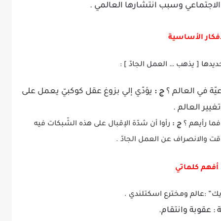
الاجتماعي وسبب انتشارها العالمي .
أفكار الأساسية
يدها [ يذهب … العمل الجادّ ] :
يّة في العالم ؟
ج :
يؤدّي إلي بزوغ عقل كوكبيّ يعمل على
تغيير العالم .
فما رأيهم ؟
ج :
رأوا أن شدّة الإقبال على هذه الشّبكات فيه
ت والانصراف عن العمل الجادّ .
أفهم كلماتي
ريك” :عالم ومخترع اسكتلندي .
 : عقوبة وانتقام.