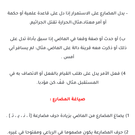
– يدل المضارع على الاستمرار إذا دل على قاعدة علمية أو حكمة
أو أمر معتاد،مثال:الحرارة تقتل الجراثيم.
ب) أو حدث أو صفة وقعا في الماضي إذا سبق بأداة تدل على
ذلك أو ذكرت معه قرينة دالة على الماضي.مثال: لم يسافر أبي
أمس .
4) فعل الأمر يدل على طلب القيام بالفعل أو الاتصاف به في
المستقبل.مثال: قفْ.كن مؤدبا.
صياغة المضارع :
1) يصاغ المضارع من الماضي بزيادة حرف مضارعة [أ ، نـ ، يـ ، تـ ] .
2) حرف المضارعة يكون مضموما في الرباعي ومفتوحا في غيره.