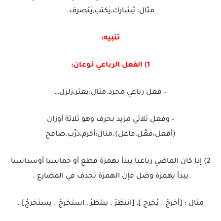
مثال: يُشارك,يَكتب,يَنصرف.
تنبيه:
1) الفعل الرباعي نوعان:
– فعل رباعي مجرد.مثال:بعثر،زلزل…
– وفعل ثلاثي مزيد بحرف وهو ثلاثة أوزان
(أفعل،فعَّل،فاعل).مثال:أكرم،درَّب،صافح
2) إذا كان الماضي رباعيا يبدأ بهمزة قطع أو خماسيا أوسداسيا
يبدأ بهمزة وصل فإن الهمزة تحذف في المضارع .
مثال : [أخرجَ . يُخرج ], [انتظرَ . ينتظرُ , استخرجَ . يستخرجُ] .