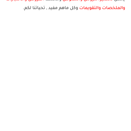
والملخصا
ت والتقويمات
وكل ماهم
مف
يد
,
ت
ح
يا
ت
نا
ل
ك
م.