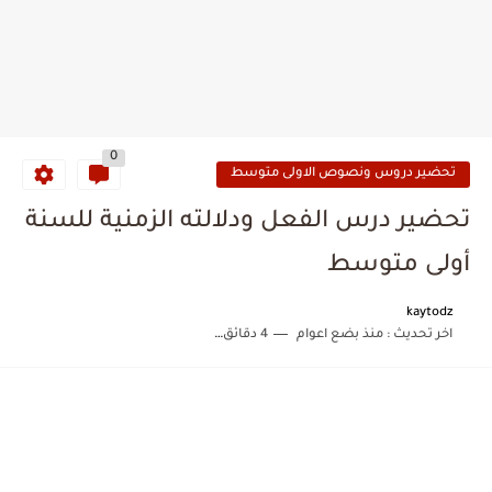
0
تحضير دروس ونصوص الاولى متوسط
تحضير درس الفعل ودلالته الزمنية للسنة
أولى متوسط
kaytodz
اخر تحديث :
منذ بضع اعوام
4 دقائق للقراءة