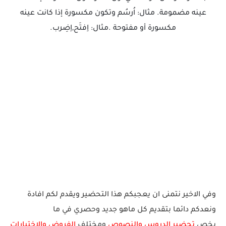
عينه مضمومة. مثال: اُرسُم وتكون مكسورة إذا كانت عينه
مكسورة أو مفتوحة .مثال: اِفتَح,اِضِرب.
وفي الاخير نتمنى ان يعجبكم هذا التحضير ويقدم لكم افادة
ونعدكم دائما بتقديم كل ماهو جديد وحصري في ما
يخص
تحضير الدروس والنصوص
ومختلف
الفروض والاختبارات