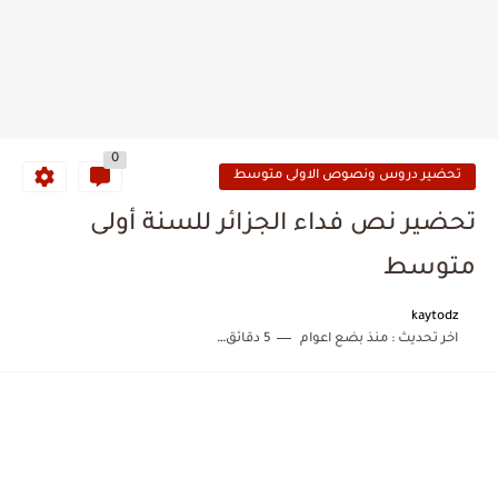
0
تحضير دروس ونصوص الاولى متوسط
تحضير نص فداء الجزائر للسنة أولى
متوسط
kaytodz
اخر تحديث :
منذ بضع اعوام
5 دقائق للقراءة