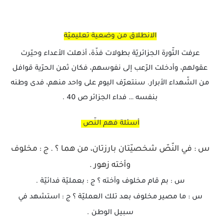
الانطلاق من وضعية تعليميّة
عرفت الثّورة الجزائريّة بطولات فذّة، أذهلت الأعداء وحيّرت
عقولهم، وأدخلت الرّعب إلى نفوسهم، فكان ثمن الحرّية قوافل
من الشّهداء الأبرار. سنتعرّف اليوم على واحد منهم، فدى وطنه
بنفسه … فداء الجزائر ص 40 .
أسئلة فهم النّص
س : في النّصّ شخصيّتان بارزتان، من هما ؟ . ج : مخلوف
وأخته زهور .
س : بم قام مخلوف وأخته ؟ ج : بعمليّة فدائيّة .
س : ما مصير مخلوف بعد تلك العمليّة ؟ ج : استشهد في
سبيل الوطن .