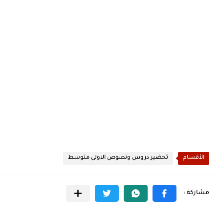
الأقسام
تحضير دروس ونصوص الاولى متوسط