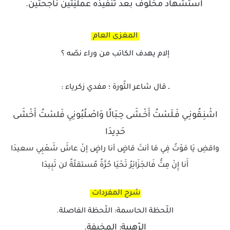
استشهاد مخلوف بعد تنفيذه عمليّتين ناجحتين.
المغزى العام
إلام يهدف الكاتب من وراء نصّه ؟
ـ قال شاعر الثّورة ؛ مفدي زكرياء :
اشْنِـقُونِـي فَـلَسْتُ أَخْـشَى حِـبَالًا وَاصْـلُبُونِي فَلسْتُ أَخْشَى
حَدِيدَا
واقضِ يَا مَوْتُ فِي مَا أنتَ قاضٍ أنا راضٍ إنْ عاشَ شَعْبِي سعيدَا
أَنا إِنْ مِتُّ فَالجَزَائِرُ تَحْيَا حُرَّةً مُستقلّةً لن تَبِيدَا
شرح المفردات
اللّحظة الحاسمة: اللّحظة الفاصلة.
الرّهيبة: المخيفة.