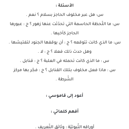
الأسئلة :
س: هل عبر مخلوف الحاجز بسلام ؟ نعم .
س: ما اللّحظة الحاسمة التي تحدّثت عنها زهور ؟ ج : عبورها
الحاجز كأخيها .
س: ما الذي كانت تتوقعه ؟ ج : أن يوقفها الجنود لتفتيشها .
وهل حدث ذلك فعلا ؟ ج : لا .
س : ما الذي كانت تحمله في العلبة ؟ ج : قنابل .
س : ماذا فعل مخلوف بتلك القنابل ؟ ج : فجّر بها مركز
الشّرطة .
أعود إلى قاموسي :
أفهم كلماتي :
أوراقه الثّبوتيّة : وثائق التّعريف .