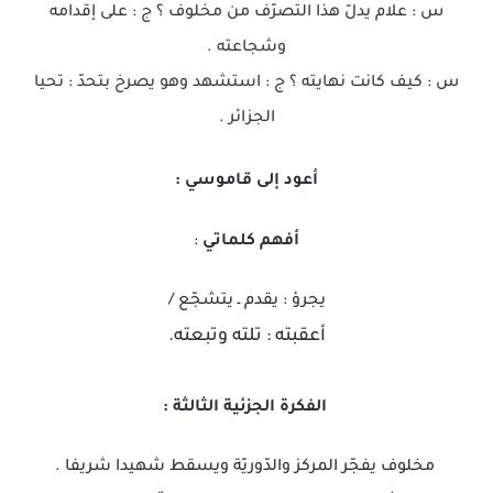
س : علام يدلّ هذا التصرّف من مخلوف ؟ ج : على إقدامه
وشجاعته .
س : كيف كانت نهايته ؟ ج : استشهد وهو يصرخ بتحدّ : تحيا
الجزائر .
أعود إلى قاموسي :
أفهم كلماتي
:
يجرؤ : يقدم ـ يتشجّع /
أعقبته : تلته وتبعته.
الفكرة الجزئية الثالثة :
مخلوف يفجّر المركز والدّوريّة ويسقط شهيدا شريفا .