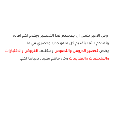
وفي الاخير نتمنى ان يعجبكم هذا التحضير ويقدم لكم افادة
ونعدكم دائما بتقديم كل ماهو جديد وحصري في ما
يخص
تحضير الدروس والنصوص
ومختلف
الفروض والاختبارات
والملخصا
ت والتقويمات
وكل ماهم
مف
يد
,
ت
ح
يا
ت
نا
ل
ك
م.