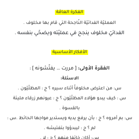
الفكرة العامّة
العمليّة الفدائيّة النّاجحة التي قام بها مخلوف .
الفدائيّ مخلوف ينجح في عمليّته ويضحّي بنفسه .
الأفكار الأساسية
الفقرة الأولى:
[ مررت … يفتّشونه ] :
الاسئلة:
س: من اعترض مخلوفاً أثناء سيره ؟ ج : المظلّيّون .
س : كيف يبدو هؤلاء المظلّيّون ؟ ج : عيونهم زرقاء مليئة
بالقسوة .
س: بم أمروه ؟ ج : بأن يرفع يديه ويستدير مواجها الحائط .س :
لم ؟ ج : ليبدؤوا بتفتيشه .
س: أكان خائفا منهم ؟ ج : لا .