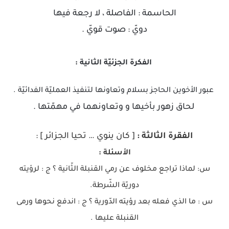
الحاسمة : الفاصلة ، لا رجعة فيها
دويّ : صوت قويّ .
الفكرة الجزئيّة الثانية :
عبور الأخوين الحاجز بسلام وتعاونها لتنفيذ العمليّة الفدائيّة .
لحاق زهور بأخيها و وتعاونهما في مهمّتها .
الفقرة الثالثة :
[ كان ينوي … تحيا الجزائر ] :
الأسئلة :
س: لماذا تراجع مخلوف عن رمي القنبلة الثّانية ؟ ج : لرؤيته
دوريّة الشّرطة.
س : ما الذي فعله بعد رؤيته الدّورية ؟ ج : اندفع نحوها ورمى
القنبلة عليها .