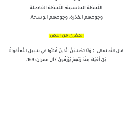
اللّحظة الحاسمة: اللّحظة الفاصلة
وجوههم القذرة: وجوههم الوسخة.
المغزى من النص
قال الله تعالى: ﴿ وَلَا تَحْسَبَنَّ الَّذِينَ قُتِلُوا فِي سَبِيلِ اللَّهِ أَمْوَاتًا
بَلْ أَحْيَاءٌ عِنْدَ رَبِّهِمْ يُرْزَقُونَ ﴾ آل عمران: 169.