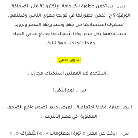
س _ أين تكمن خطورة الصّحافة الإلكترونيّة على الصّحافة
الورقيّة ؟ ج _تكمن خطورتها في كونها مهوى الناس وقبلتهم ،
لسهولة استخدامها من جهة ومسايرتها العصر وتزويد
مستخدمها بكل جديد وكذا شموليتها جميع مناحي الحياة
ومجالاتها من جهة ثانية ..
أتذوّق نصّي
ـ استخدم كلا الفعلين استخداما مجازيا .
س _ نوع النّصّ؟
النص عبارة مقالة اجتماعية ـ الغرض منها تصوير واقع الصّحف
المكتوبة في عصر الانترنت .
س _ ابحَث عن معنى » ثورة المعلومات « ، » التّلغراف « ، »