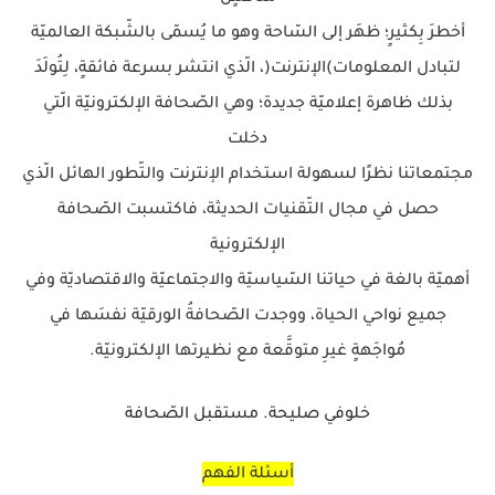
أخطرَ بِكثيرٍ؛ ظهَر إلى السّاحة وهو ما يُسمّى بالشّبكة العالميّة
لتبادل المعلومات)الإنترنت(، الّذي انتشر بسرعة فائقةٍ، لِتُولَدَ
بذلك ظاهرة إعلاميّة جديدة؛ وهي الصّحافة الإلكترونيّة الّتي
دخلت
مجتمعاتنا نظرًا لسهولة استخدام الإنترنت والتّطور الهائل الّذي
حصل في مجال التّقنيات الحديثة، فاكتسبت الصّحافة
الإلكترونية
أهميّة بالغة في حياتنا السّياسيّة والاجتماعيّة والاقتصاديّة وفي
جميع نواحي الحياة، ووجدت الصّحافةُ الورقيّة نفسَها في
مُواجَهةٍ غيرِ متوقَّعة مع نظيرتها الإلكترونيّة.
خلوفي صليحة. مستقبل الصّحافة
أسئلة الفهم