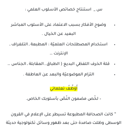
س _ استنتاج خصائص الأسلوب العلمي :
وضوح الأفكار بسبب الاعتماد على الأسلوب المباشر
البعيد عن الخيال .
استخدام المصطلحات العلميّة : المطبعة ـ التلغراف ـ
الإنترنت …
قلة الخرف اللفظي البديع ( الطباق ـ المقابلة ـ الجناس …
التزام الموضوعيّة والبعد عن العاطفة .
أُوَظِّفُ تعلماتي
– لخّص مضمون النّصّ بأسلوبك الخاص.
” كانت الصحافة المطبوعة تسيطر على الإعلام في القرون
الوسطى وظلت صامدة حتى بعد ظهور وسائل تكنولوجية حديثة