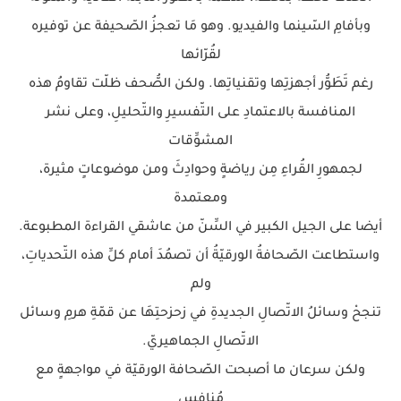
وبأفامِ السّينما والفيديو. وهو مَا تعجزُ الصّحيفة عن توفيره
لقُرّائها
رغم تَطَوُّر أجهزتِها وتقنياتِها. ولكن الصُّحف ظلّت تقاومُ هذه
المنافسة بالاعتمادِ على التّفسيرِ والتّحليلِ، وعلى نشر
المشوِّقات
لجمهورِ القُراءِ مِن رياضةٍ وحوادِثَ ومن موضوعاتٍ مثيرة،
ومعتمدة
أيضا على الجيل الكبير في السِّنّ من عاشقي القراءة المطبوعة.
واستطاعت الصّحافةُ الورقيّةُ أن تصمُدَ أمام كلِّ هذه التّحدياتِ،
ولم
تنجحْ وسائلُ الاتّصالِ الجديدةِ في زحزحتِهَا عن قمّةِ هرمِ وسائل
الاتّصالِ الجماهيريّ.
ولكن سرعان ما أصبحت الصّحافة الورقيّة في مواجهةٍ مع
مُنافسٍ