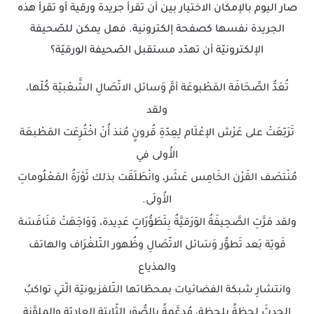
صار اليوم بالإمكان الاختيار بين أن تقرأ جريدة ورقية أو تقرأ هذه
الجريدة نفسها كصفحة إلكترونية. فهل يمكن للصّحيفة
الإلكترونيّة أن تهدّد مستقبل الصّحيفة الورقيّة؟
تُعَدُّ الصِّحَافَة المَطْبوعَة أمَّ وَسائل الاتّصَالِ الشَّعْبيّة كُلّها،
ولقد
تَرَبّعَتْ على عَرْش الإعْلَام لِعِدّةِ قُرونٍ مُنذ أُنْ اخْتُرِعَت المَطْبعَة
الأُولى في
مُنْتصَف القَرْن الخَامِس عَشَر، وانْطَلَقَت بذلك ثَوْرَةُ المَعْلُوماتِ
الأُولَى.
ولقد مَرَّتِ الصَّحِيفَةُ الوَرَقيَّةُ بِتَطَوُّرَاتٍ عَدِيدة، وَوَاجَهَتْ مَنَافَسَة
قَويّة بَعد تَطوُّر وَسَائل الاتّصَالِ وظُهور التّلغْرَاف والهاتف
والمذياع
وانتشارِ شبكة الفضائيات بمحطّاتها التّلفزيونيّة الّتي تواكبُ
الحدثَ لحظةً بلحظة، مُدعَّمةً بالصُّوَر الثّابتة العاديّة والملوَّنة