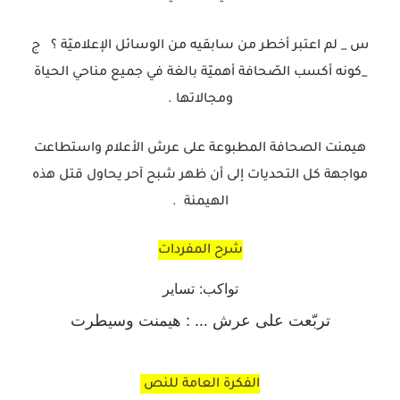
س _ لم اعتبر أخطر من سابقيه من الوسائل الإعلاميّة ؟ ج
_كونه أكسب الصّحافة أهميّة بالغة في جميع مناحي الحياة
ومجالاتها .
هيمنت الصحافة المطبوعة على عرش الأعلام واستطاعت
مواجهة كل التحديات إلى أن ظهر شبح آحر يحاول قتل هذه
الهيمنة .
شرح المفردات
تواكب: تساير
تربّعت على عرش … : هيمنت وسيطرت
الفكرة العامة للنص