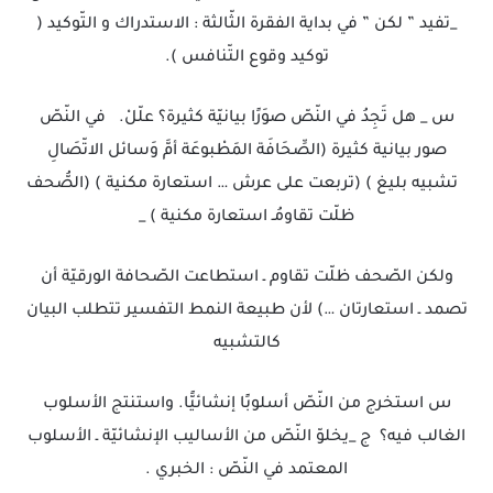
_تفيد ” لكن ” في بداية الفقرة الثّالثة : الاستدراك و التّوكيد (
توكيد وقوع التّنافس ).
س _ هل تَجِدُ في النّصّ صوَرًا بيانيّة كثيرة؟ علّلْ. في النّصّ
صور بيانية كثيرة (الصِّحَافَة المَطْبوعَة أمَّ وَسائل الاتّصَالِ
تشبيه بليغ ) (تربعت على عرش … استعارة مكنية ) (الصُّحف
ظلّت تقاومُـ استعارة مكنية ) _
ولكن الصّحف ظلّت تقاوم ـ استطاعت الصّحافة الورقيّة أن
تصمد ـ استعارتان …) لأن طبيعة النمط التفسير تتطلب البيان
كالتشبيه
س استخرج من النّصّ أسلوبًا إنشائيًّا. واستنتج الأسلوب
الغالب فيه؟ ج _يخلوّ النّصّ من الأساليب الإنشائيّة ـ الأسلوب
المعتمد في النّصّ : الخبري .