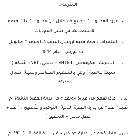
الإنترنت«
ثورة المعلومات : جمع كم هائل من معلومات ذات قيمة
لاستغلالها في شتى المجالات .
التلغراف : جهاز قديم لإرسال البرقيات اخترعه ” صانويل
ب مورس ” عام 1844
الإنترنت : مكونة من : ENTER = عالمي ـ NET= شبكة (
شبكة عالمية ) وهي بالمفهوم المعاصر وسيلة اتصال
حديثة .
س _ ماذا تفهم من عبارة «ولقد » في بداية الفقرة الثّانية؟ ج
_تفيد ” لقد ” في بداية الفقرة الثّانية : التوكيد والتّحقيق . ( لقد +
فعل ماض = التحقيق )
س _ ماذا تفهم من عبارة «ولكن » في بداية الفقرة الثّالثة؟ ج