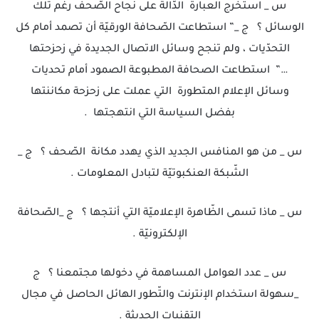
س _ استخرج العبارة الدّالة على نجاح الصّحف رغم تلك
الوسائل ؟ ج _” استطاعت الصّحافة الورقيّة أن تصمد أمام كل
التحدّيات ، ولم تنجح وسائل الاتصال الجديدة في زحزحتها
…” استطاعت الصحافة المطبوعة الصمود أمام تحديات
وسائل الإعلام المتطورة التي عملت على زحزحة مكاننتها
بفضل السياسة التي انتهجتها .
س _ من هو المنافس الجديد الذي يهدد مكانة الصّحف ؟ ج _
الشّبكة العنكبوتيّة لتبادل المعلومات .
س _ ماذا تسمى الظّاهرة الإعلاميّة التي أنتجها ؟ ج _الصّحافة
الإلكترونيّة .
س _ عدد العوامل المساهمة في دخولها مجتمعنا ؟ ج
_سهولة استخدام الإنترنت والتّطور الهائل الحاصل في مجال
التقنيات الحديثة .