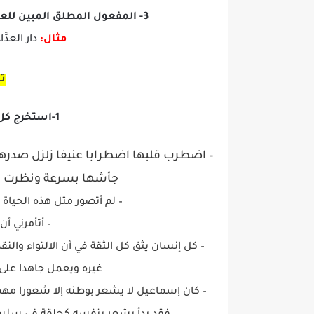
3- المفعول المطلق المبين للعدد:
مثال:
دار العدَّ
ت
1-استخرج كل مفعول مطلق وبين نوعه:
– اضطرب قلبها اضطرابا عنيفا زلزل صدره
جأشها بسرعة ونظرت إل
– لم أتصور مثل هذه الحياة
– أتأمرني أن
– كل إنسان يثق كل الثقة في أن الالتواء وال
غيره ويعمل جاهدا على 
– كان إسماعيل لا يشعر بوطنه إلا شعورا مهما