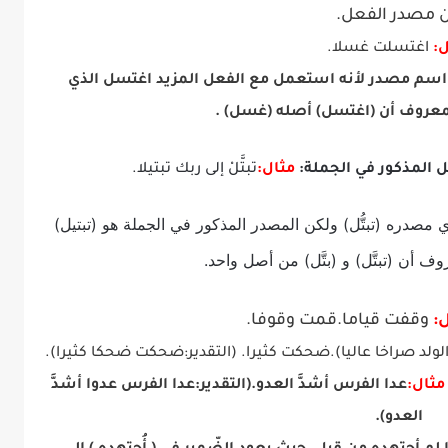
 مصدر الفعل.
:
اغتسلت غسلا.
 اسم مصدر لأنه استعمل مع الفعل المزيد اغتسل الذي
عروف أن (اغتسل) أصله (غسل) .
مثال:
تبتَّلْ إلى ربك تبتيلا.
ذي مصدره (تبتُّل) ولكن المصدر المذكور في الجملة هو (تبتيل)
روف أن (تبتَّل) و (بتَّل) من أصل واحد.
:
وقفت قياما.قمت وقوفا.
 الولد صراخا عاليا).ضحكت كثيرا. (التقدير:ضحكت ضحكا كثيرا).
مثال:
عدا الفرس أشدَّ العدو.(التقدير:عدا الفرس عدوا أشدَّ
العدو).