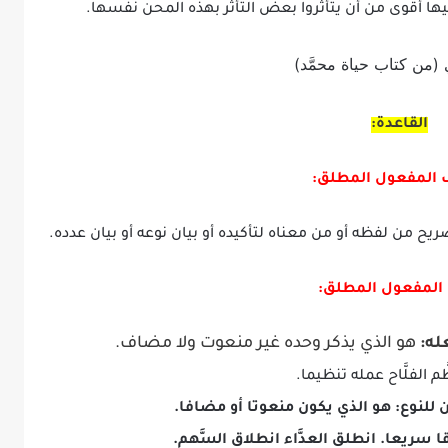
ا أقوى من أن يتأثَّروا بعضَ التَّأثُّر بهذه المحن نفسها.
(من كتاب حياة محمَّد)
القاعدة:
 المفعول المطلق:
 من لفظه أو من معناه لتأكيده أو بيان نوعه أو بيان عدده.
 المفعول المطلق:
هو الذي يذكر وحده غير منعوت ولا مضاف.
َّم الفلَّاح عمله تنظيما.
هو الذي يكون منعوتا أو مضافا.
ا سريعا. انطلق العدَّاء انطلاق السَّهم.