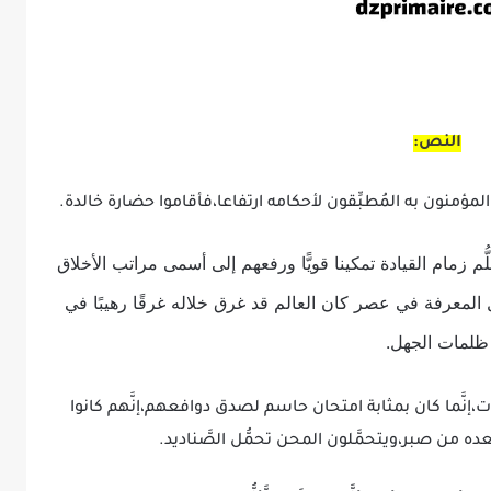
النص:
ع المؤمنون به المُطبِّقون لأحكامه ارتفاعا،فأقاموا حضارة خالدة.
سلُّم زمام القيادة تمكينا قويًّا ورفعهم إلى أسمى مراتب الأخلاق
 المعرفة في عصر كان العالم قد غرق خلاله غرقًا رهيبًا في
ظلمات الجهل.
ت،إنَّما كان بمثابة امتحان حاسم لصدق دوافعهم،إنَّهم كانوا
ده من صبر،ويتحمَّلون المحن تحمُّل الصَّناديد.