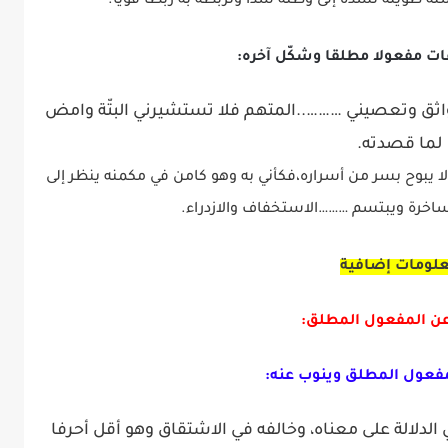
 طويلة تشده إلى وطنه شدا وتربطه به ربطا قويا.
اثق وتعصيني ………..المتهم فلا تستشيرني البتّة وامض
لما قصدته.
ولا يبوح بسر من أسراره،فكأني به وهو كامن في مكمنه ينظر إلى
ة ساخرة ويبتسم ………الاستخفاف والازدراء.
لومات إضافية
عن المفعول المطلق:
فعول المطلق وينوب عنه:
لدلالة على معناه، وخالفه في الاشتقاق وهو أقل أحرفا