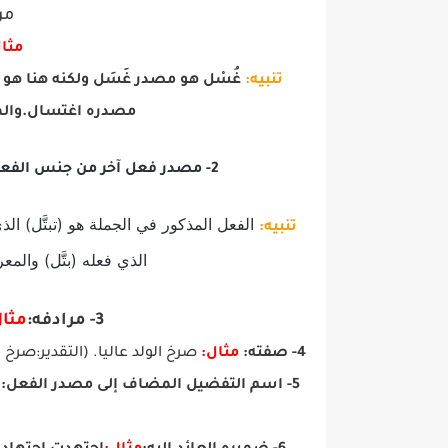
من
مثال
تنبيه:
غُسْل هو مصدر غَسَل ولكنه هنا هو
مصدره اغتسال.والم
2- مصدر فعل آخر من جنس الفعل المذكور في الجملة:
الفعل المذكور في الجملة هو (تبتَّل) ال
تنبيه:
الذي فعله (بتَّل) والمع
3- مرادفه:
مثال
4- صفته:
مثال:
صرخ الولد عاليا. (التقدير:صرخ
5- اسم التفضيل المضاف إلى مصدر الفعل: