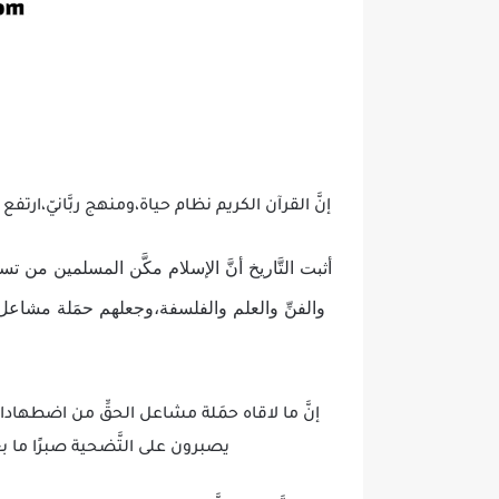
إنَّ القرآن الكريم نظام حياة،ومنهج ربَّانيّ،ارتف
أثبت التَّاريخ أنَّ الإسلام مكَّن المسلمين من ت
والفنِّ والعلم والفلسفة،وجعلهم حمَلة مشاعل
إنَّ ما لاقاه حمَلة مشاعل الحقِّ من اضطهادا
يصبرون على التَّضحية صبرًا ما بع