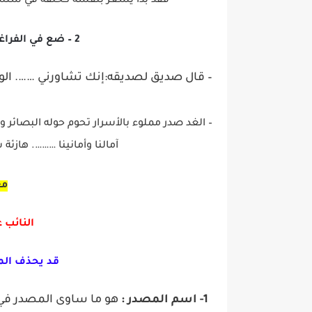
فقد بدأ يشعر بنفسه كحلقة في سلسلة
2 – ضع في الفراغات مفعولا مطلقا وشكّل آخره:
– قال صديق لصديقه:إنك تشاورني ……. الو
– الغد صدر مملوء بالأسرار تحوم حوله البصائر 
آمالنا وأمانينا ………. هازئ
مع
النائب 
قد يحذف الم
1- اسم المصدر :
هو ما ساوى المصدر في ا