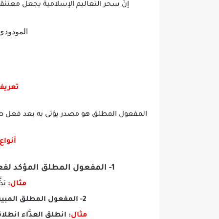
إنَّ سحر التَّعاليم الإسلامية يجعل معتنقيه
المودودي 
تعريف
المفعول المطلق هو مصدر يؤتى به بعد فعل صريح
أنواع
1- المفعول المطلق المؤكد لفعله:
مثال:
نظ
2- المفعول المطلق المبين للنوع:
مثال
:
انطلق العدَّاء انطلاق