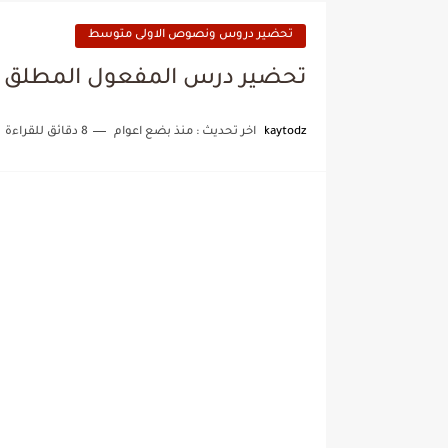
تحضير دروس ونصوص الاولى متوسط
تحضير درس المفعول المطلق 
kaytodz
اخر تحديث :
منذ بضع اعوام
8 دقائق للقراءة