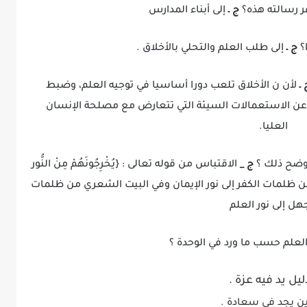
عر رسالته هذه؟
ج ـ
إلى أبناء المدارس
ا؟
ج ـ
إلى طلب العلم والتحلي بالأخلاق .
 ـ
لأن ن الأخلاق تلعب دورا أساسيا في توجيه العلم، وضبط
ة عن الاستعمالات السيئة التي تتعارض مع مصلحة الإنسان
العليا.
 وضح ذلك ؟
ج _
الاقتباس من قوله تعالى : {يُخْرِجُونَهُمْ مِنْ النُّور
سان من ظلمات الكفر إلى نور الإيمان وفي البيت الشعري من ظلمات
هل إلى نور العلم
العلم حسب ما ورد في الوحدة ؟
ليل يد فيه عزة .
ين يجد في سعادة .