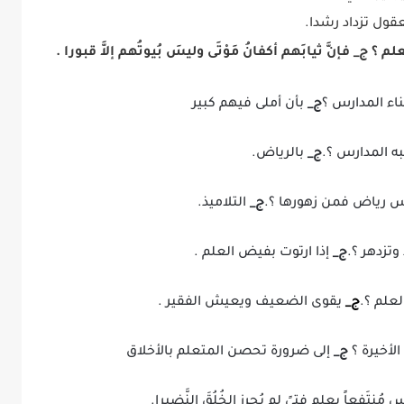
عقول تزداد رشدا.
لم ؟
ج_
فإنَّ ثيابَهم أكفانُ مَوْتَى وليسَ بُيوتُهم إلاَّ قبورا .
ناء المدارس ؟
ج_
بأن أملى فيهم كبير
 المدارس ؟.
ج_
بالرياض.
رس رياض فمن زهورها ؟.
ج_
التلاميذ.
وتزدهر ؟.
ج_
إذا ارتوت بفيض العلم .
علم ؟.
ج_
يقوى الضعيف ويعيش الفقير .
الأخيرة ؟
ج_
إلى ضرورة تحصن المتعلم بالأخلاق
ُنتَفِعاً بعلمٍ فتىً لم يُحرِزِ الخُلُقَ النَّضيرا.