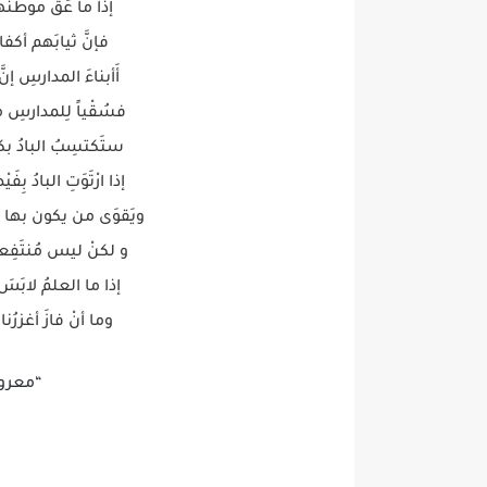
إذا ما عَقَّ موطنَه
فإنَّ ثيابَهم أكفان
أَأبناءَ المدارسِ إنّ
فسُقْياً لِلمدارسِ 
ستَكتسِبُ البادُ بكم
إذا ارْتَوَتِ البادُ ب
ويَقوَى من يكون بها ض
و لكنْ ليس مُنتَفِعاً 
إذا ما العلمُ لابَسَ 
وما أنْ فازَ أغزرُن
“معروف