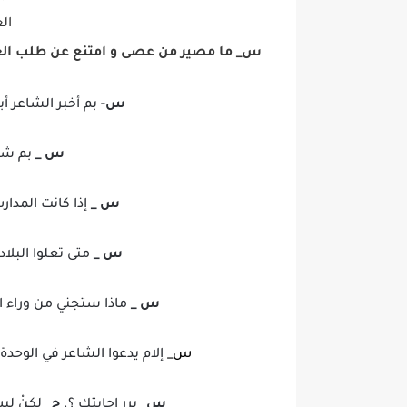
ال
س_
ما مصير من عصى و امتنع عن طلب الع
س-
بم أخبر الشاعر أب
س _
بم شبه
س _
إذا كانت المدا
س _
متى تعلوا البلاد 
س _
ماذا ستجني من وراء ال
س_
إلام يدعوا الشاعر في الوحدة 
س_
برر إجابتك ؟.
ج_
لكنْ ليس م