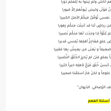
م أناسٌ ولم يَبْنوا به لِلعلم دُورا
ُ مَوْتَى وليسَ بُيوتُهم إلاَّ قبورا
َ نفسي تُؤمِّلُ فيكُمُ الأملَ الكبيرا
من رياضٍ لَنا قد أنبتَت منكُم زهورا
 عُلُوّاً إذا وجدَت لَها منكُم نَصيرا
ِفَيْضِ علمٍ فعَاجِزُ أهلِها يُمسي قديرا
عيفاً و يَغنَى من يعيشُ بِها فقيرا
بعلمٍ فتىً لم يُحرِزِ الخُلُقَ النَّضيرا
حُسنَ خُلْق فَرَجِّ لأهلِه خيراً كثيرا
ا علوماً و لكنْ فازَ أسلمُنا ضميرا
 الرّصافي. الدّيوان”
أسئلة الفهم