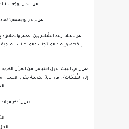
س ـ
لمن يوجّه الشّا
س ـ
إلامَ يوجّههم؟ لماذ
س ـ
لماذا ربط الشّاعر بين العلم والأخلاق؟
ج
إيقاعه، وإبعاد المنتجات والمنجزات العلمي
س _
في البيت الأول اقتباس من القرآن الكريم
إلَى الظُّلُمَات} . في الاية الكريمة يخرج الان
الج
س _
أذكر فوائد 
الذ
الحز