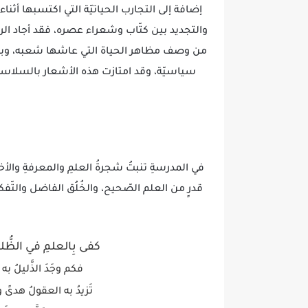
إضافة إلى التجارب الحياتيّة التي اكتسبها أثناء
والتجديد بين كتّاب وشعراء عصره، فقد أجاد ا
من وصف مظاهر الحياة التي عاشها شعبه، وبرع ف
سياسيّة، وقد امتازت هذه الأشعار بالسلاسة
في المدرسةِ تنبتُ شجرةُ العلمِ والمعرفةِ والأخلاق
قدرٍ من العلم الصّحيح، والخُلُق الفاضل والتّفكير 
كفى بِالعلمِ في الظُّلما
فكم وجَدَ الذَّليلُ ب
تَزيدُ به العقولُ هدىً