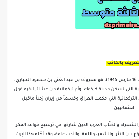
تعريف بالكاتب
معروف الرّصافي:معروف الرصافي (و. 1875 – ت. 16 مارس 1945)، هو معروف بن عبد الغني بن محمود الجباري،
 التي تسكن مدينة كركوك، وأم تركمانية من عشائر القره غول
التركمانية التي حكمت العراق وقسماً من إيران زمناً ماقبل
العثمانيين.
 الشعراء والكتّاب العرب الذين شاركوا في ترسيخ قواعد الفكر
ّع بين النثر، والشعر، واللغة، والأدب عامة، وقد أهّله هذا الإرث