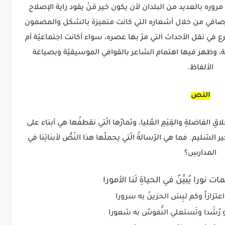
 مروره بالعديد من البلدان لأن يكون خير مَنْ يقود راية الإصلاح
لرصافي من خلال أشعاره التي كانت متميزة بالشكل والمضمون
ي نقل الأحداث التي مرّ بها عصره، سواء أكانت اجتماعيّة أم
، وظهر فيها اهتمام الشاعر بالقوافي الموسيقيّة وبصياغة
الألفاظ.
النص
ِ الفاضلةِ والقِيَمِ العُليا، وثمارُها الّتي نقطفُها هي أبناء على
السّليم. فما هي الرّسالةُ الّتي يحملُها هذا النّصُّ لأبنائِنا في
المدارسِ؟
ت نورا يُبيِّنُ في الحياةِ لَنا الأمورا
ه اعتزازاً وكم لبِسَ الحزينُ به سرورا
 و رُشْدا وتَستعلي النُّفوسُ به شعورا