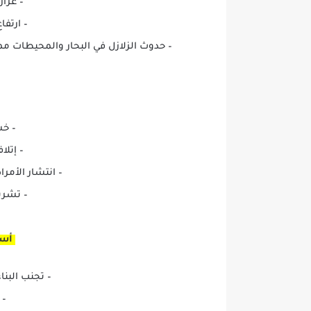
– غزار
– ارتفا
– حدوث الزلازل في البحار والمحيطات مما
– خس
– إتلا
– انتشار الأمرا
– تشري
أسال
– تجنب البنا
– 