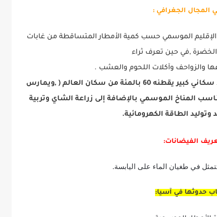
ي المجال الجغرافي :
ي الإقليم الموسمي حسب كمية الأمطار المتساقطة من غابات
الخضرة ,في حين تعرف ثراء
عها والزواحف وآكلات اللحوم والعشب .
يتميز الإقليم بإكتظاظ سكاني كبير يقطنه 60 بالمئة من سكان العالم ( ,ويمارس
تناسب المناخ الموسمي بالإضافة إلى زراعة الشاي وتربية
د وتوليد الطاقة الكهرومائية.
ريف الفيضانات:
مثل في طغيان الماء على اليابسة.
 حدوثها في آسيا: