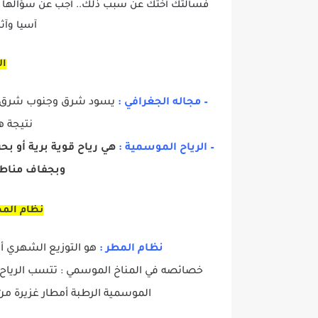
فسألتك أختك عن سبب ذلك.. أجب عن سؤالها مست
آسيا وآث
ال
– مجاله الجغرافي :
يسود شرق وجنوب شرق القا
نتيجة ه
– الرياح الموسمية :
هي رياح قوية برية أو بح
وبجفاف مناطق
نظام المط
نظام المطر :
هو التوزيع الشهري أ
خصائصه في المناخ الموسمي : تتسب الرياح ال
الموسمية الرطبة أمطار غزيرة من