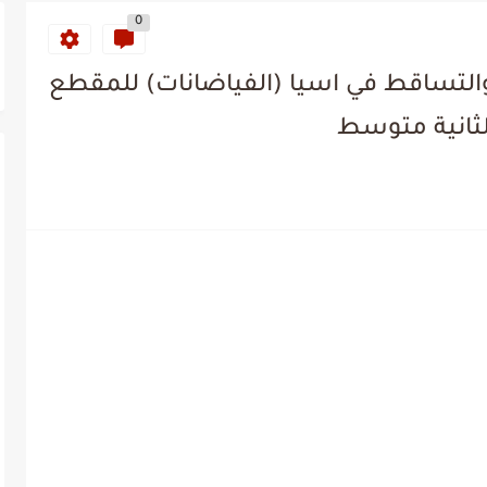
0
لتساقط في اسيا (الفياضانات) للمقطع
لثانية متوسط