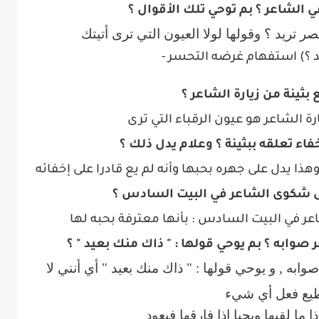
في الشاعر ؟ بم توحي تلك الأقوال ؟
صر تريد ؟ وقولها لولا العيون التي ترى أتيتك
يد ؟) استفهام غرضه التحسر
-
ع بثينة من زيارة الشاعر ؟
ارة الشاعر هو عيون الرقباء التي ترى
اء تعلقه ببثينة ؟ وعلام يدل ذلك ؟
هذا يدل على جهره بحبها وأنه لم يع قادرا على إخفائه
 على شكوى الشاعر في البيت السادس ؟
اعر في البيت السادس : بأنها معترفة بحبه لها
ر صوابه ؟ بم يوحي قولها : " ذاك منك بعيد " ؟
ابه , و يوحي قولها : " ذاك منك بعيد " أي أنني لا
يع فعل أي شيء
 ما لقيها ويحيا إذا فارقها فيعود