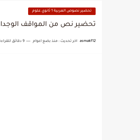
تحضير نصوص العربية 1 ثانوي علوم
تحضير نص من المواقف الوجداني
asmakf12
اخر تحديث :
منذ بضع اعوام
9 دقائق للقراءة