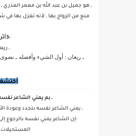
ـ هو جميل بن عبد الله بن معمر العذري , ا
منع من الزواج بها , لأنه تغزل بها في ش
3-
أثر
ـ ريع
ـ ريعان : أول الشيء وأفضله ـ نضوى 
أكتشف
ـ بم يمني الشاعر نفسه
ـ يمني الشاعر نفسه بتجدد وعودة ال
-
إن الشاعر يمني نفسه بالرجوع إلى
المستحيلات، ف