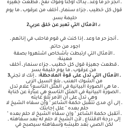
ـ أنجز حر ما وعد ـ يداك أوكتا وفوك نفخ ـ قطعت جهيزة
قول كل خطيب ـ جزاء سنمار ـ أخلف من عرقوب ـ ما يوم
حليمة بسر
.
:
ـ الأمثال التي تعبر عن خلق عربي
2
ـ أنجز حر ما وعد ـ إذا كنت في قوم فاحلب في إنائهم ـ
اجود من حاتم
.
ـ الأمثال التي ارتبطت بأشخاص اشتهروا بصفة
معينة
:
ـ قطعت جهيزة قول كل خطيب ـ جزاء سنمار ـ أخلف
من عرقوب ـ ما يوم حليمة بسر
ـ الأمثال التي تدل على قوة الملاحظة
:
ـ إنك لا تجني
3
من الشوك العنب ـ بلغ السيل الزبى
ـ ما هي الصورة البيانية في المثل التاسع؟ علام تدل
ـ الصورة البيانية في المثل التاسع هي عبارة عن كناية
وهي تدل على أن الأمر بلغ غايته
ـ إلى أي مدى تتقبل حكمة الشاعر " وإن سفاه الشيخ لا
حلم بعده " علل إجابتك
ـ أتقبل حكمة الشاعر " وإن سفاه الشيخ لا حلم بعده "
إلى درجة الاقتناع , لأن الشيخ لا حلم له بعد سفاهته ,
لكن الصبي بعد طيشه وسفاهته سيصبح في