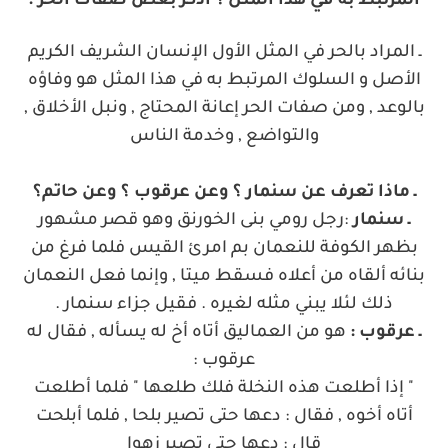
المرتبط به في هذا المثل ؟ اذكر بعض صفات الحر .
ـ المراد بالحر في المثل الأول الإنسان الشريف الكريم
الأصل
و السلوك المرتبط به في هذا المثل هو وفاؤه
بالوعد , ومن صفات الحر إعانة المحتاج , ونبل الأخلاق ,
والتواضع , وخدمة الناس
ـ ماذا تعرف عن سنمار ؟ وعن عرقوب ؟ وعن حاتم؟
ـ سنمار
:رجل رومي بنى الخورنق وهو قصر مشهور
بظهر الكوفة للنعمان بم امرئ القيس فلما فرغ من
بنائه ألقاه من أعلاه فسقط ميتا , وإنما فعل النعمان
ذلك لئلا يبني مثله لغيره . فقيل جزاء سنمار .
ـ عرقوب :
هو من العماليق أتاه أخ له يسأله , فقال له
عرقوب :
" إذا أطلعت هذه النخلة فلك طلعها " فلما أطلعت
أتاه أخوه , فقال : دعها حتى تصير بلحا , فلما أبلحت
قال : دعها حتى تصير زهوا