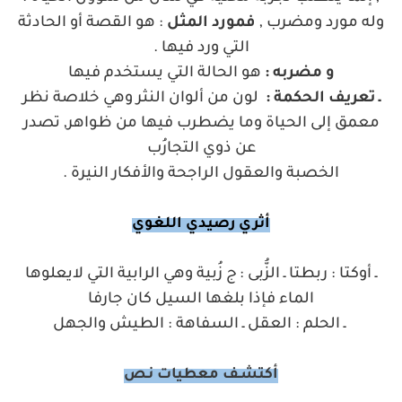
وله مورد ومضرب ,
فمورد المثل
: هو القصة أو الحادثة
التي ورد فيها .
و مضربه :
هو الحالة التي يستخدم فيها
ـ تعريف الحكمة :
لون من ألوان النثر وهي خلاصة نظر
معمق إلى الحياة وما يضطرب فيها من ظواهر, تصدر
عن ذوي التجارُب
الخصبة والعقول الراجحة والأفكار النيرة .
أثري رصيدي اللغوي
ـ أوكتا : ربطتا ـ الزُّبى : ج زُبية وهي الرابية التي لايعلوها
الماء فإذا بلغها السيل كان جارفا
ـ الحلم : العقل ـ السفاهة : الطيش والجهل
أكتشـف معطيات نـص