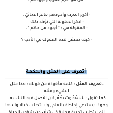
- من هو أكرم العرب وأجودهم ؟
- أكرم العرب وأجودهم حاتم الطائيّ .
- اذكر المقولة التي تؤكّد ذلك
- المقولة هي : " أجــود من حاتم " .
- كيف تسمّى هذه المقولة في الأدب ؟
أتعرف على المثل والحكمة
ـ تعريف المثل
: كلمة مأخوذة من قولك : هذا مثل
الشيء ومثله
كما تقول : شبَهُهُ وشبهٌهٌ , لأن الأصل فيه التشبيه .
وهو لا يستدعي إحاطة بالعلم , ولا يتطلب خيالا واسعا
, إنما يتطلب تجربة محلية في شأن من شؤون الحياة .