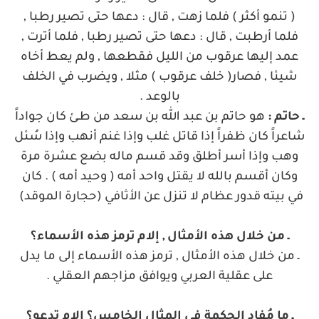
( تنمو أكثر ) فلما زهت , قال : دعها حتى تصير رطبا ,
فلما أرطبت , قال : دعها حتى تصير رطبا , فلما أترت ,
عمد إليها عرقوب من الليل فقطعها , ولم يعط أخاه
شيئا , فصار( خلف عرقوب ) مثلا , ويضرب في الخلف
بالوعد .
ـ حاتم :
هو حاتم بن عبد الله بن سعد من طـئ كان جواداً
شاعراً كان ظفراً إذا قاتل غلب وإذا غنم أنهب وإذا سُئل
وهب وإذا أسر أطلق وقد قسم ماله بضع عشرة مرة
وكان أقسم بالله لا يقتل واحد أمه ( وحيد أمه ) . كان
في بيته قدور عظام لا تنزل عن الأثافي (حجارة الموقد)
ـ من خلال هذه الأمثال , إلام ترمز هذه الأسماء؟
ـ
من خلال هذه الأمثال , ترمز هذه الأسماء إلى ما يدل
على عقلية العربي ويوافق مزاجهم العقلي .
ـ ما مُفاد الحكمة في المثال الخامس؟ إلام تدعو؟