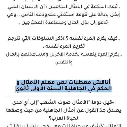
ـ مُفاد الحكمة في المثال الخامس : أن الإنسان الغني
إبخل بماله على قومه استغني عنه وذمه الناس ., وهي
تدعو إلى بذل المال ومساعدة المحتاجين .
ـ كيف يكرم المرء نفسه ؟ اذكر السلوكات التي تترجم
تكريم المرء نفسه .
ـ يكرم المرء بنفسه بخدمة الآخرين ومساعدتهم بالمال
والنفس
أناقش معطيات نص معلم الأمثال و
الحكم في الجاهلية السنة الاولى ثانوي
-
قيل دوما:"الأمثال صوت الشعب"إلى أي مدى
يصدق هذ القول عن أمثال الجاهلية من حيث وصفها
لحياة العرب؟
الأمثال تكشف عن حياة الشعوب فهي بنت البيئة التي