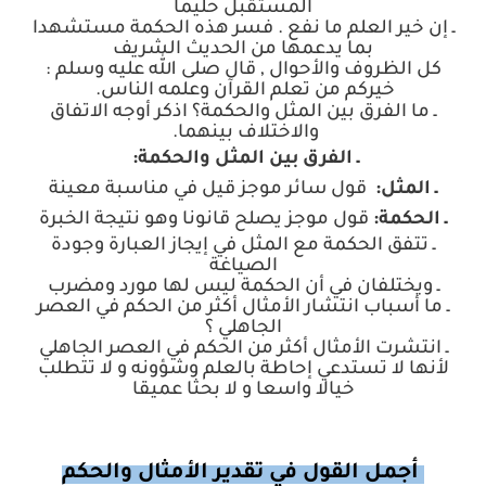
المستقبل حليما
ـ إن خير العلم ما نفع . فسر هذه الحكمة مستشهدا
بما يدعمها من الحديث الشريف
كل الظروف والأحوال , قال صلى الله عليه وسلم :
خيركم من تعلم القرآن وعلمه الناس
.
ـ ما الفرق بين المثل والحكمة؟ اذكر أوجه الاتفاق
والاختلاف بينهما
.
ـ الفرق بين المثل والحكمة
:
ـ المثل
:
قول سائر موجز قيل في مناسبة معينة
ـ الحكمة
:
قول موجز يصلح قانونا وهو نتيجة الخبرة
ـ تتفق الحكمة مع المثل في إيجاز العبارة وجودة
الصياغة
ـ ويختلفان في أن الحكمة ليس لها مورد ومضرب
ـ ما أسباب انتشار الأمثال أكثر من الحكم في العصر
الجاهلي ؟
ـ انتشرت الأمثال أكثر من الحكم في العصر الجاهلي
لأنها لا تستدعي إحاطة بالعلم وشؤونه و لا تتطلب
خيالا واسعا و لا بحثا عميقا
أجمل القول في تقدير الأمثال والحكم