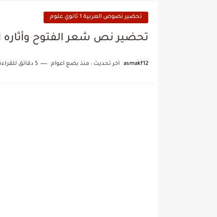
تحضير نصوص العربية 1 ثانوي علوم
تحضير نص شعر الفتوح وأثاره ال
asmakf12
اخر تحديث :
منذ بضع اعوام
5 دقائق للقراءة