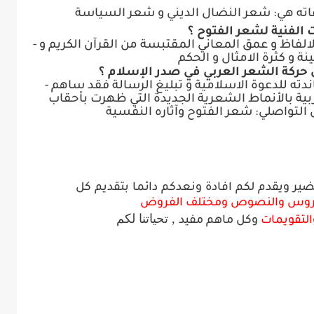
ته هي: شعر النضال الديني و شعر السياسة
ت الفنية لشعر الفتوح ؟
الفاظ و عمق المعاني المقتبسة من القرآن الكريم و
-
نة و كثرة الامثال و الحكم
ى حركة الشعر العربي في صدر الإسلام ؟
ه للدعوة الاسلامية و تبليغ الرسالة فقد ساهم
-
بية بالأنماط الشعرية الجديدة التي ظهرت بأحقاب
التواصلي: شعر الفتوح وآثاره النفسية
حضير ويقدم لكم افادة ونعدكم دائما بتقديم كل
روس والنصوص
ومختلف
الفروض
, تحياتنا
لكم
التقويمات
وكل ماهم مفيد