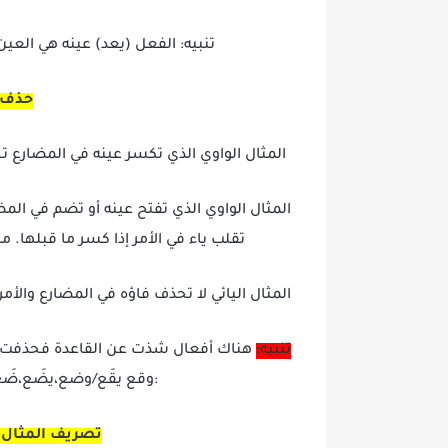
تنبيه: الفعل (يعد) عينه هي العين 
حذف ف
المثال الواوي الذي تكسر عينه في المضارع تح
المثال الواوي الذي تفتح عينه أو تضم في المضار
تقلب ياء في الأمر إذا كسر ما قبلها. مثال
المثال اليائي لا تحذف فاؤه في المضارع والأمر مه
تنبيه:
هناك أفعال شذت عن القاعدة فحذفت فا
:وقع يقَع/وضع،يضَع،ضَعْ/وه
تصريف المثال ف