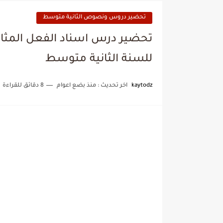
تحضير دروس ونصوص الثانية متوسط
تحضير درس اسناد الفعل المثال
للسنة الثانية متوسط
kaytodz
اخر تحديث :
منذ بضع اعوام
8 دقائق للقراءة