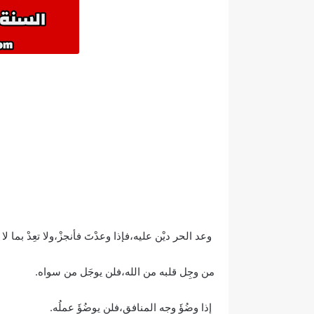
وعد الحر ديْن عليه،فإذا وعدْتَ فأنجزْ،ولا تعِدْ بما لا
من وجِل قلبه من الله،فلن يوجَل من سواه.
إذا وضُؤَ وجه المنافق،فلن يوضُؤَ عملُه.