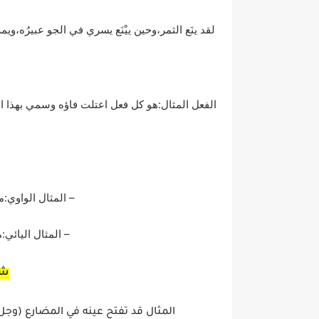
لقد ينَع الثمر،وحين ييْنَع يسري في الجو عبيرُه،ويمل
الفعل المثال:هو كل فعل اعتلت فاؤه وسمي بهذا ال
– المثال الواوي:
– المثال اليائي
شك
المثال قد تفتح عينه في المضارع (وجل