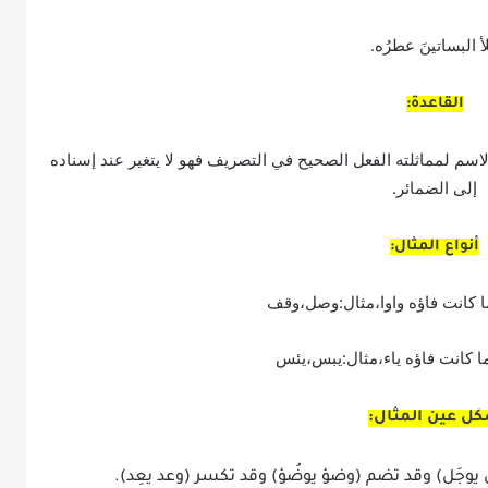
أ البساتينَ عطرُه.
القاعدة:
اسم لمماثلته الفعل الصحيح في التصريف فهو لا يتغير عند إسناده
إلى الضمائر.
أنواع المثال:
ما كانت فاؤه واوا،مثال:وصل،وقف
:ما كانت فاؤه ياء،مثال:يبس،يئس
ل عين المثال:
 يوجَل) وقد تضم (وضؤ يوضُؤ) وقد تكسر (وعد يعِد).