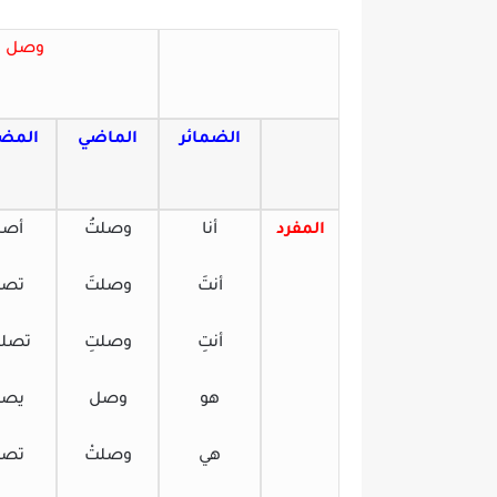
وصل
الضمائر
الماضي
المضا
المفرد
أنا
وصلتُ
أص
أنتَ
وصلتَ
تص
أنتِ
وصلتِ
تصلي
هو
وصل
يص
هي
وصلتْ
تص