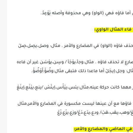
أما فاؤه فهي (الواو) وهي محذوفة وأصله يَوْعِدُ.
اء المثال الواوي:
ذف فاؤه (الواو) في المضارع والأمر . مثال: وصل،يصِل،صِلْ
ع لا تحذف فاؤه . مثال:وجأ،يوْجَأ / وسِن،يوْسَن غير أن فاءه
: وجل:اِيجَلْ أما ماعدا ذلك فتبقى مثال:وضُؤَ:اُوْضُؤْ.
ما كانت حركة عينه،مثال:يئس،ييْأَس،اِيئَسْ /ينع،ييْنَع،اِينَعْ
ؤها مع أن عينها ليست مكسورة في المضارع والأمر،مثال
ب،يهَب،هَبْ/ ودع،يدَع،دَعْ/وزع،يزَع،زَعْ
ي الماضي والمضارع والأمر: