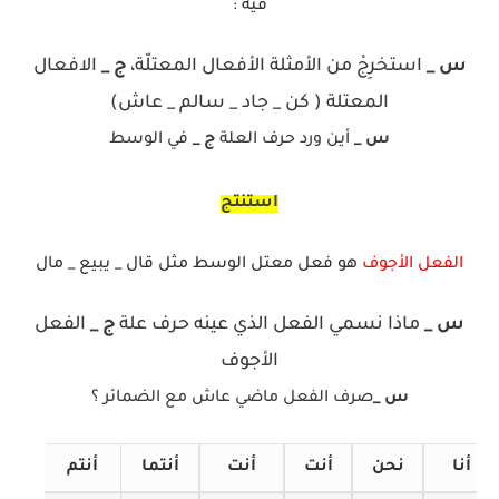
فيه :
س _
استخرِجْ من الأمثلة الأفعال المعتلّة،
ج _
الافعال
المعتلة ( كن _ جاد _ سالم _ عاش)
س _
أين ورد حرف العلة
ج _
في الوسط
استنتج
الفعل الأجوف
هو فعل معتل الوسط مثل قال _ يبيع _ مال
س _
ماذا نسمي الفعل الذي عينه حرف علة
ج _
الفعل
الأجوف
س _
صرف الفعل ماضي عاش مع الضمائر ؟
أنا
نحن
أنت
أنت
أنتما
أنتم