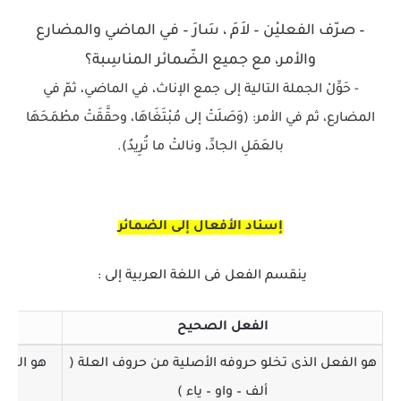
– صرّف الفعليْن – لاَمَ ، سَارَ – في الماضي والمضارع
والأمر، مع جميع الضّمائر المناسِبة؟
- حَوِّلْ الجملة التالية إلى جمع الإناث، في الماضي، ثمّ في
المضارع، ثم في الأمر: (وَصَلَتْ إلى مُبْتَغَاهَا، وحقَّقَتْ مطْمَحَهَا
بالعَمَلِ الجادِّ، ونالتْ ما تُرِيدُ).
إسناد الأفعال إلى الضمائر
ينقسم الفعل فى اللغة العربية إلى :
الفعل الصحيح
هو الفعل الذى تخلو حروفه الأصلية من حروف العلة (
هو الفعل
ألف – واو – ياء )