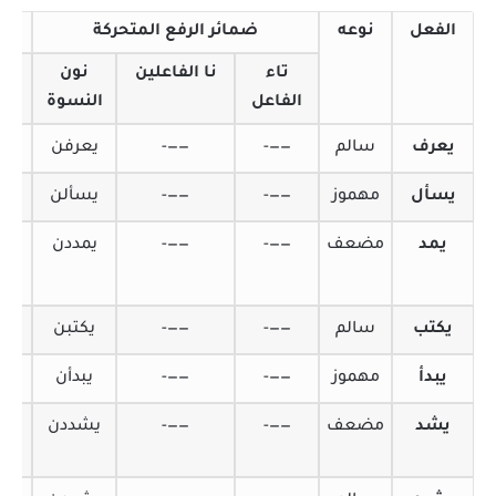
الفعل
نوعه
ضمائر الرفع المتحركة
تاء
نا الفاعلين
نون
أ
الفاعل
النسوة
الا
يعرف
سالم
——-
——-
يعرفن
يعر
يسأل
مهموز
——-
——-
يسألن
يسأ
يمد
مضعف
——-
——-
يمددن
يم
يكتب
سالم
——-
——-
يكتبن
يكت
يبدأ
مهموز
——-
——-
يبدأن
يب
يشد
مضعف
——-
——-
يشددن
يش