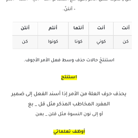
– أنتنّ.
أنت
أنت
أنتما
أنتم
أنتن
كن
كوني
كونا
كونوا
كن
استنتجْ حالات حذف وسط فعل الأمر الأجوف.
استنتج
يحذف حرف العلة من الأمر إذا أسند الفعل إلى ضمير
المفرد المخاطب المذكر مثل قل _ بع
أو إلى نون النسوة مثل قلن _ بعن
أوظف تعلماتي