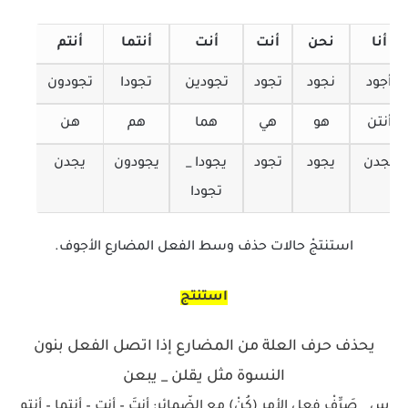
أنا
نحن
أنت
أنت
أنتما
أنتم
أجود
نجود
تجود
تجودين
تجودا
تجودون
أنتن
هو
هي
هما
هم
هن
تجدن
يجود
تجود
يجودا _
يجودون
يجدن
تجودا
استنتجْ حالات حذف وسط الفعل المضارع الأجوف.
استنتج
يحذف حرف العلة من المضارع إذا اتصل الفعل بنون
النسوة مثل يقلن _ يبعن
س _ صَرِّفْ فعل الأمر (كُنْ) مع الضّمائر: أنتَ – أنتِ – أنتما – أنتم