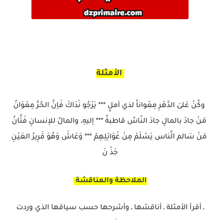
الأمثلة
وكُنْ عَلىَ الدَّهْرِ مِعْواناً لذي أملٍ *** يَرْجُو نَدَاكَ فَإنَّ الحُرَّ مِعْوَانُ
مَنْ جادَ بالمالِ جادَ النّاسُ قاطبةً *** إليهِ، والمالُ للإنسانِ فَتَّانُ
مَنْ سَالم الَّناس يَسْلَمْ مِنْ غَوَائِلِهِمْ *** وَعَاشَ وَهُوَ قَرِيرُ العَيْنِ
جَذْ نَ
الملاحظة والمناقشة
ـ أقرأ الأمثلة ـ أناقشها ـ وأشرحها حسب سياقها الذي وردت