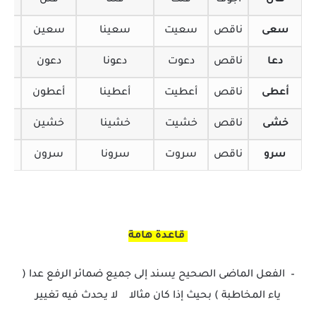
قال
أجوف
قلت
قلنا
قلن
قا
سعى
ناقص
سعيت
سعينا
سعين
سع
دعا
ناقص
دعوت
دعونا
دعون
دع
أعطى
ناقص
أعطيت
أعطينا
أعطون
اعط
خشى
ناقص
خشيت
خشينا
خشين
خش
سرو
ناقص
سروت
سرونا
سرون
شر
قاعدة هامة
–
الفعل الماضى الصحيح يسند إلى جميع ضمائر الرفع عدا (
ياء المخاطبة ) بحيث إذا كان مثالا لا يحدث فيه تغيير