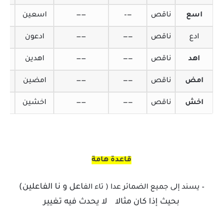
اسع
ناقص
—–
——
اسعين
اسع
ادع
ناقص
——
——
ادعون
ادع
اهد
ناقص
——
——
اهدين
اهد
امض
ناقص
——
——
امضين
امض
اخش
ناقص
——
——
اخشين
اخش
قاعدة هامة
اعل و نا الفاعلين)
– يسند إلى جميع الضمائر عدا ( تاء ال
ف
بحيث إذا كان مثالا لا يحدث فيه تغيير