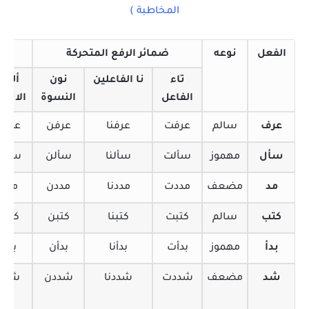
المخاطبة )
الفعل
نوعه
ضمائر الرفع المتحركة
ض
تاء
نا الفاعلين
نون
ألف
الفاعل
النسوة
الاثني
عرف
سالم
عرفت
عرفنا
عرفن
عرفا
سأل
مهموز
سألت
سألنا
سألن
سألا
مد
مضعف
مددت
مددنا
مددن
مدا
كتب
سالم
كتبت
كتبنا
كتبن
كتبا
بدأ
مهموز
بدأت
بدأنا
بدأن
بدآ
شد
مضعف
شددت
شددنا
شددن
شدا