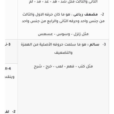
الثانى والثالث مثل شد – هد – عد – مد – لم
2-
مضعف رباعى
: هو ما كان حرفه الاول والثالث
من جنس واحد وحرفه الثانى والرابع من جنس واحد
مثل زلزل – وسوس – عسعس
3-
سالم :
هو ما سلمت حروفه الأصلية من الهمزة
3-ناقص :
والتضعيف
م
مثل كتب – فهم – لعب – خرج – شرح
4-اللفيف :
وينقسم إ
ل
2-
لفيف 