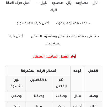
–
نال – مضارعه – ينل – مصدره – النيل – أصل حرف العلة
الياء
–
دعا – مضارعه يدعو – أصل حرف العلة الواو
–
سعى – مضارعه – يسعى ومصدره السعى أصل حرف
العلة الياء
أولا الفعل الماضى المعتل
الفعل
نوعه
ضمائر الرفع المتحركة
تاء
نا الفاعلين
نون
أل
الفاعل
النسوة
الاث
وصف
مثال
وصفت
وصفنا
وصفن
وص