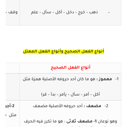
–
ذهب – خرج – دخل – أكل – سأل – علم
وقف – وجد
أنواع الفعل الصحيح وأنواع الفعل المعتل
أنواع الفعل الصحيح
1-
مهموز
:
هو ما كان أحد حروفه الأصلية همزة مثل
-
أكل – أمر – سأل – يأمر – بدأ – قرا
مث
2-
مضعف
:
أحد حروفه الأصلية مضعف
2-أجوف :
مثل قال –
وهو نوعان
1- مضعف ثلاثى
: هو ما تكرر فيه الحرف