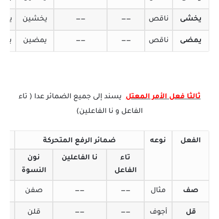
يخشى
ناقص
——
——
يخشين
يخش
يمضى
ناقص
——
——
يمضين
يمض
ثالثا فعل الأمر المعتل
يسند إلى جميع الضمائر عدا ( تاء
الفاعل و نا الفاعلين)
الفعل
نوعه
ضمائر الرفع المتحركة
تاء
نا الفاعلين
نون
أل
الفاعل
النسوة
الاث
صف
مثال
——
——
صفن
صف
قل
أجوف
——
——
قلن
قو