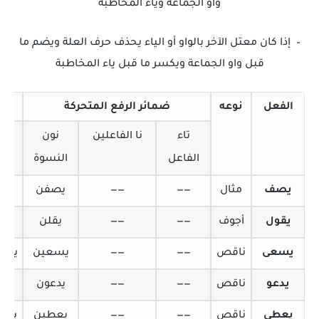
واو الجماعة وياء المخاطبة
–
إذا كان معتل الآخر بالواو أو الياء يحذف حرف العلة ويضم ما
قبل واو الجماعة ويكسر ما قبل ياء المخاطبة
الفعل
نوعه
ضمائر الرفع المتحركة
تاء
نا الفاعلين
نون
أل
الفاعل
النسوة
الاث
يصف
مثال
——
——
يصفن
يصف
يقول
أجوف
——
——
يقلن
يقو
يسعى
ناقص
——
——
يسعين
يسع
يدعو
ناقص
——
——
يدعون
يدع
يعطى
ناقص
——
——
يعطين
يعط