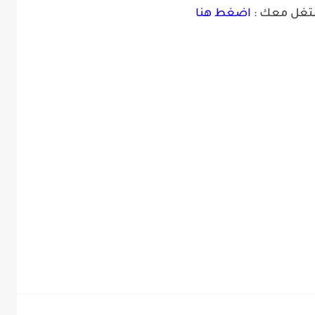
شتغل معك :
اضغط هنا