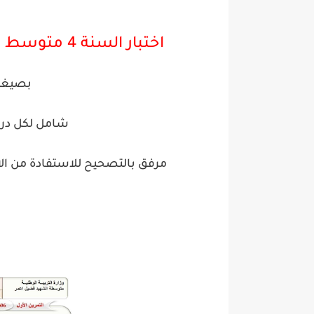
اختبار السنة 4 متوسط للفصل الاول في الفيزياء مع الحل
بصيغة pdf جاهز للط
شامل لكل در
مرفق بالتصحيح للاستفادة من الا