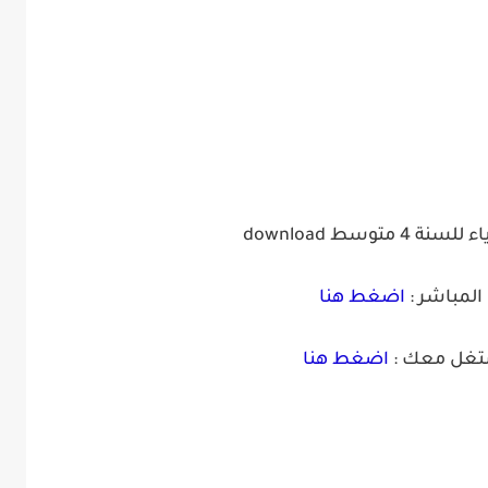
لسنة 4 متوسط
download
المباشر :
اضغط هنا
شتغل معك :
اضغط هنا