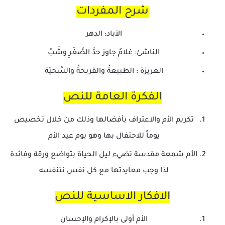
شرح المفردات
الآباد: الدهر
الناشئ: غلامُ جاوز حدَّ الصِّغَرِ وشَبَّ
الغريزة : الطبيعةُ والقريحةُ والسَّجيّة
الفكرة العامة للنص
تكريم الأم والاعتراف بأفضالها وذلك من خلال تخصيص
يوماً للاحتفال بها وهو يوم عيد الأم
الأم شمعة مقدسة تضيء ليل الحياة بتواضع ورقة وفائدة
لذا وجب معايدتها مع كل نفس نتنفسه
الافكار الاساسية للنص
الأم أولى بالإكرام والإحسان