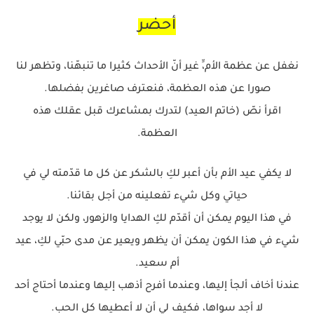
أحضر
نغفل عن عظمة الأم،ِّ غير أنّ الأحداث كثيرا ما تنبهّنا، وتظهر لنا
صورا عن هذه العظمة، فنعترف صاغرين بفضلها.
اقرأ نصّ (خاتم العيد) لتدرك بمشاعرك قبل عقلك هذه
العظمة.
لا يكفي عيد الأم بأن أعبر لكِ بالشكر عن كل ما قدّمته لي في
حياتي وكل شيء تفعلينه من أجل بقائنا.
في هذا اليوم يمكن أن أقدّم لكِ الهدايا والزهور، ولكن لا يوجد
شيء في هذا الكون يمكن أن يظهر ويعير عن مدى حبّي لكِ، عيد
أم سعيد.
عندنا أخاف ألجأ إليها، وعندما أفرح أذهب إليها وعندما أحتاج أحد
لا أجد سواها، فكيف لي أن لا أعطيها كل الحب.