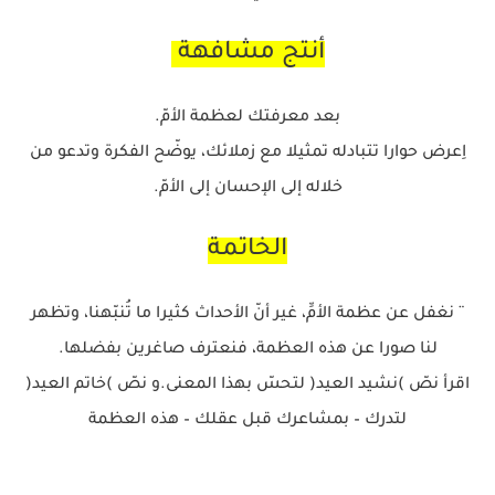
أنتج مشافهة
بعد معرفتك لعظمة الأمّ.
اِعرض حوارا تتبادله تمثيلا مع زملائك، يوضّح الفكرة وتدعو من
خلاله إلى الإحسان إلى الأمّ.
الخاتمة
¨ نغفل عن عظمة الأمِّ، غير أنّ الأحداث كثيرا ما تُنبّهنا، وتظهر
لنا صورا عن هذه العظمة، فنعترف صاغرين بفضلها.
اقرأ نصّ )نشيد العيد( لتحسّ بهذا المعنى.و نصّ )خاتم العيد(
لتدرك – بمشاعرك قبل عقلك – هذه العظمة