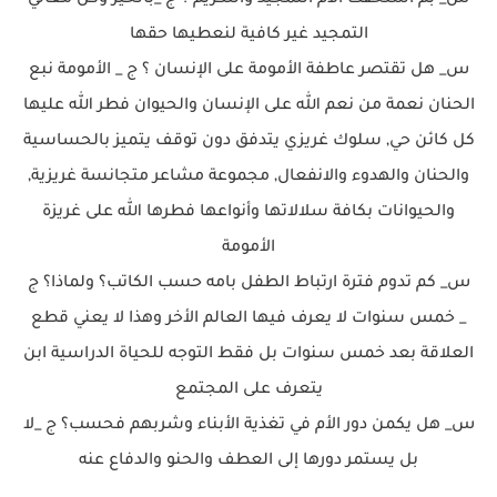
س_ بم استحقت الأم التمجيد والتكريم ؟ ج _بالخير وكل معاني
التمجيد غير كافية لنعطيها حقها
س_ هل تقتصر عاطفة الأمومة على الإنسان ؟ ج _ الأمومة نبع
الحنان نعمة من نعم الله على الإنسان والحيوان فطر الله عليها
كل كائن حي, سلوك غريزي يتدفق دون توقف يتميز بالحساسية
والحنان والهدوء والانفعال, مجموعة مشاعر متجانسة غريزية,
والحيوانات بكافة سلالاتها وأنواعها فطرها الله على غريزة
الأمومة
س_ كم تدوم فترة ارتباط الطفل بامه حسب الكاتب؟ ولماذا؟ ج
_ خمس سنوات لا يعرف فيها العالم الأخر وهذا لا يعني قطع
العلاقة بعد خمس سنوات بل فقط التوجه للحياة الدراسية ابن
يتعرف على المجتمع
س_ هل يكمن دور الأم في تغذية الأبناء وشربهم فحسب؟ ج _لا
بل يستمر دورها إلى العطف والحنو والدفاع عنه