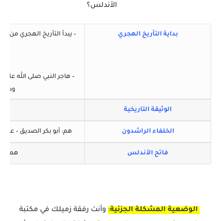
الأندلس؟
بداية التأريخ الهجري
– يبدأ التأريخ الهجري من هج
– هاجر النبي صلى الله عليه
ودينه
الوثيقة التاريخية
تس
الخلفاء الراشدون
هم: أبو بكر الصديق – عمر 
فاتح الأندلس
هما طا
الوضعية المشكلة الجزئية
:
وأنت رفقة زميلك في مكتبة