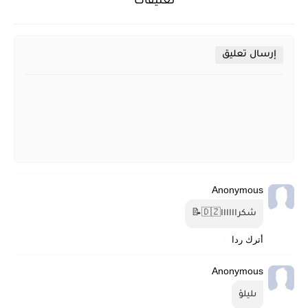
تعليقات
إرسال تعليق
Anonymous
شكراااااا⁦🇩🇿⁩⁦📝
أترك ردا
Anonymous
ىليلؤ