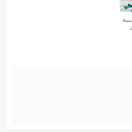
لسنة
ل