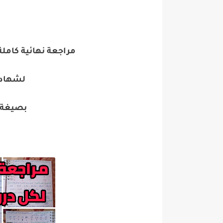
مراجعة نهائية كامل
لشهادة 
بصيغة pdf جاهزة للطبا