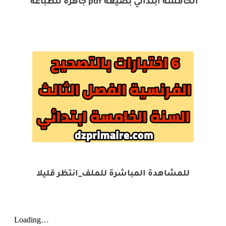
الخامسة ابتدائي بصيغة pdf جاهزة للطباعة
للمشاهدة المباشرة للملف_انتظر قليلا