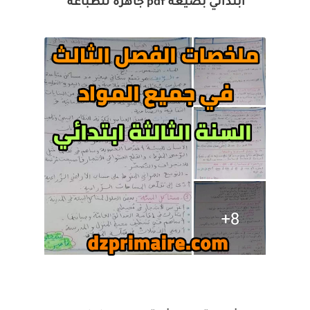
ابتدائي بصيغة pdf جاهزة للطباعة