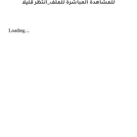
للمشاهدة المباشرة للملف_انتظر قليلا