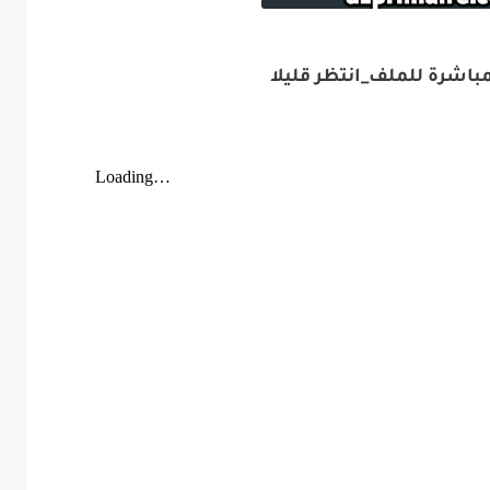
اشرة للملف_انتظر قليلا