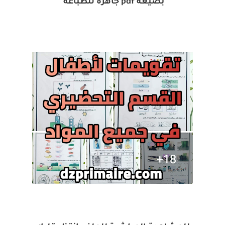
بصيغة pdf جاهزة للطباعة