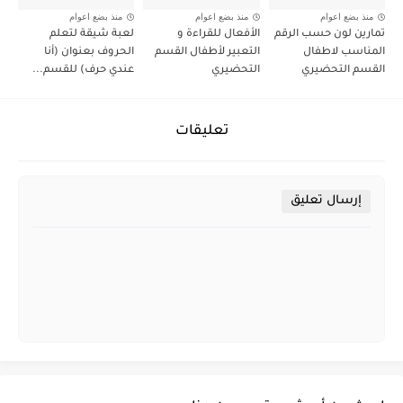
منذ بضع اعوام
منذ بضع اعوام
منذ بضع اعوام
تمارين لون حسب الرقم
الأفعال للقراءة و
لعبة شيقة لتعلم
المناسب لاطفال
التعبير لأطفال القسم
الحروف بعنوان (أنا
القسم التحضيري
التحضيري
عندي حرف) للقسم...
تعليقات
إرسال تعليق