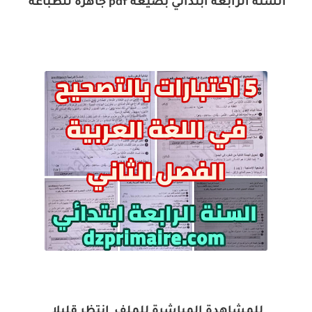
السنة الرابعة ابتدائي بصيغة pdf جاهزة للطباعة
للمشاهدة المباشرة للملف_انتظر قليلا