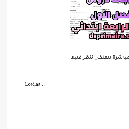
اشرة للملف_انتظر قليلا