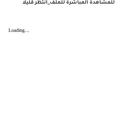
للمشاهدة المباشرة للملف_انتظر قليلا