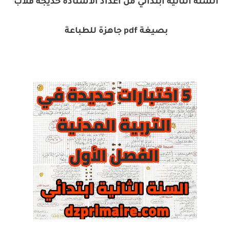
السنة الثانية ابتدائي من اعداد الأستاذة خديجة قلاب
بصيغة pdf جاهزة للطباعة