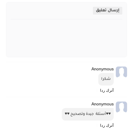
إرسال تعليق
Anonymous
شكرا
أترك ردا
Anonymous
♥♥أسئلة  جيدة وتصحيح ♥♥
أترك ردا