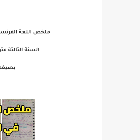
ملخص اللغة الفرنسية
السنة الثالثة مت
بصيغة pdf جاهز للطب