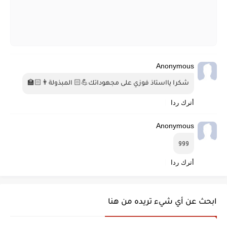
Anonymous
شكرا يااستاذ فوزي على مجهوداتك💪🏻 المبذولة👨🏻‍🏫
أترك ردا
Anonymous
ووو
أترك ردا
ابحث عن أي شيء تريده من هنا